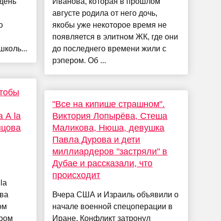
 день
Иванова, которая в прошлом
августе родила от него дочь,
о
якобы уже некоторое время не
появляется в элитном ЖК, где они
коль...
до последнего времени жили с
рэпером. Об ...
чтобы
"Все на кипише страшном".
 A la
Виктория Лопырёва, Стеша
нцова
Маликова, Нюша, девушка
Павла Дурова и дети
миллиардеров "застряли" в
Дубае и рассказали, что
происходит
la
ва
Вчера США и Израиль объявили о
ом
начале военной спецоперации в
ером
Иране. Конфликт затронул