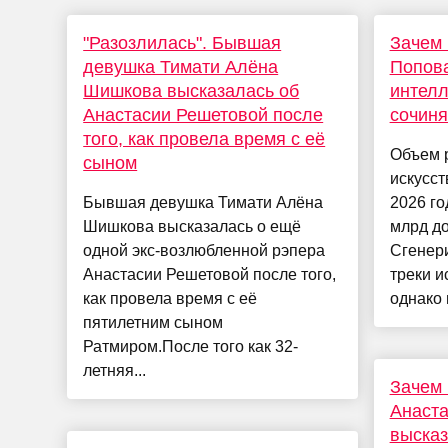
"Разозлилась". Бывшая
Зачем 
девушка Тимати Алёна
Попова
Шишкова высказалась об
интелл
Анастасии Решетовой после
сочиня
того, как провела время с её
Объем 
сыном
искусст
Бывшая девушка Тимати Алёна
2026 го
Шишкова высказалась о ещё
млрд д
одной экс-возлюбленной рэпера
Сгенер
Анастасии Решетовой после того,
треки 
как провела время с её
однако 
пятилетним сыном
Ратмиром.После того как 32-
летняя...
Зачем 
Анаста
высказ