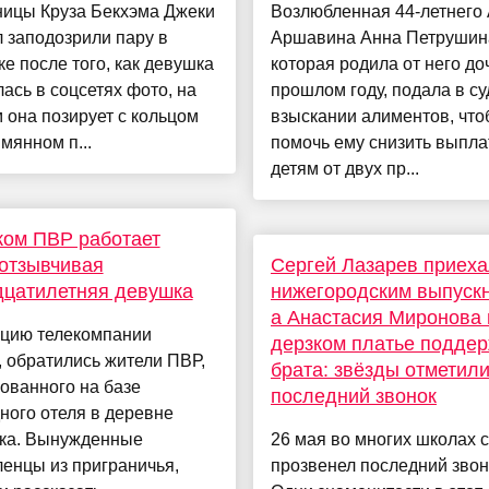
ницы Круза Бекхэма Джеки
Возлюбленная 44-летнего
 заподозрили пару в
Аршавина Анна Петрушин
е после того, как девушка
которая родила от него до
ась в соцсетях фото, на
прошлом году, подала в су
 она позирует с кольцом
взыскании алиментов, чт
мянном п...
помочь ему снизить выпл
детям от двух пр...
ком ПВР работает
отзывчивая
Сергей Лазарев приеха
дцатилетняя девушка
нижегородским выпуск
а Анастасия Миронова 
кцию телекомпании
дерзком платье подде
 обратились жители ПВР,
брата: звёзды отметил
ованного на базе
последний звонок
ного отеля в деревне
ка. Вынужденные
26 мая во многих школах 
енцы из приграничья,
прозвенел последний звон