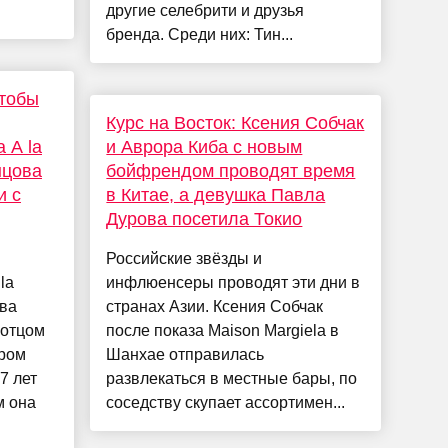
другие селебрити и друзья
бренда. Среди них: Тин...
чтобы
Курс на Восток: Ксения Собчак
 A la
и Аврора Киба с новым
нцова
бойфрендом проводят время
и с
в Китае, а девушка Павла
Дурова посетила Токио
Российские звёзды и
la
инфлюенсеры проводят эти дни в
ва
странах Азии. Ксения Собчак
 отцом
после показа Maison Margiela в
ером
Шанхае отправилась
7 лет
развлекаться в местные бары, по
м она
соседству скупает ассортимен...