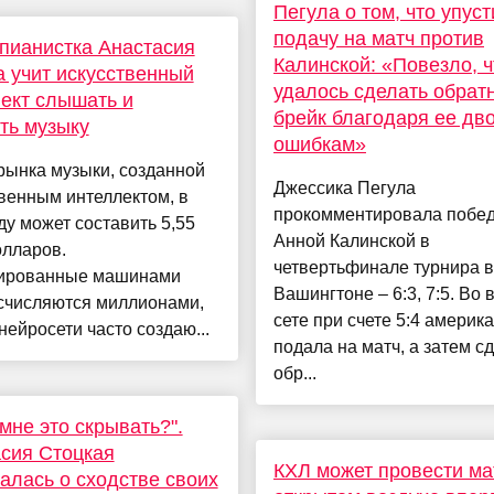
Пегула о том, что упус
подачу на матч против
пианистка Анастасия
Калинской: «Повезло, ч
 учит искусственный
удалось сделать обрат
ект слышать и
брейк благодаря ее дв
ть музыку
ошибкам»
рынка музыки, созданной
Джессика Пегула
венным интеллектом, в
прокомментировала побед
ду может составить 5,55
Анной Калинской в
олларов.
четвертьфинале турнира в
ированные машинами
Вашингтоне – 6:3, 7:5. Во 
исчисляются миллионами,
сете при счете 5:4 америк
нейросети часто создаю...
подала на матч, а затем с
обр...
мне это скрывать?".
сия Стоцкая
КХЛ может провести ма
алась о сходстве своих