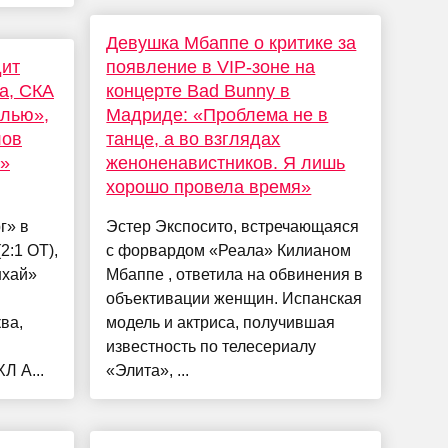
Девушка Мбаппе о критике за
дит
появление в VIP-зоне на
а, СКА
концерте Bad Bunny в
алью»,
Мадриде: «Проблема не в
лов
танце, а во взглядах
»
женоненавистников. Я лишь
хорошо провела время»
г» в
Эстер Экспосито, встречающаяся
2:1 ОТ),
с форвардом «Реала» Килианом
нхай»
Мбаппе , ответила на обвинения в
объективации женщин. Испанская
ва,
модель и актриса, получившая
известность по телесериалу
Л А...
«Элита», ...