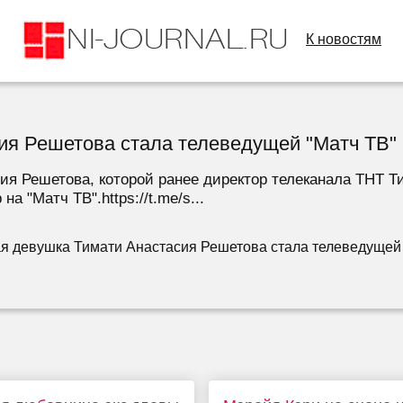
К новостям
я Решетова стала телеведущей "Матч ТВ"
я Решетова, которой ранее директор телеканала ТНТ Т
 "Матч ТВ".https://t.me/s...