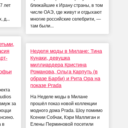
7 лет
ближайшие к Ирану страны, в том
числе ОАЭ, где живут и отдыхают
 д...
многие российские селебрити, —
там были...
етьми,
асия
Неделя моды в Милане: Тина
рт-
Кунаки, девушка
миллиардера Кристина
Софьи
Романова, Ольга Карпуть (в
образе Барби) и Рита Ора на
показе Prada
оекта
tudios
На Неделе моды в Милане
амуж за
прошёл показ новой коллекции
роцци
модного дома Prada. Шоу помимо
нсино.
Ксении Собчак, Кэри Маллиган и
 в
Елены Перминовой посетили