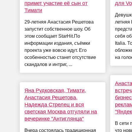
примет участие её сын от
для V
Тимати
Девушк
29-летняя Анастасия Решетова
летняя 
запустит собственное шоу. Об
предст
этом сообщает StarHit.По
себя об
информации издания, съёмки
Italia.
проекта уже вовсю идут. Его
обложке
особенностью станет отсутствие
на голое
скандалов и интриг, ...
Анаст
Яна Рудковская, Тимати,
встреч
Анастасия Решетова,
бизнес
Надежда Стрелец и вся
реклам
светская Москва отгуляли на
"Яндек
вечеринке "Антиглянца"
В сети
Вчера состоялась традиционная
что но