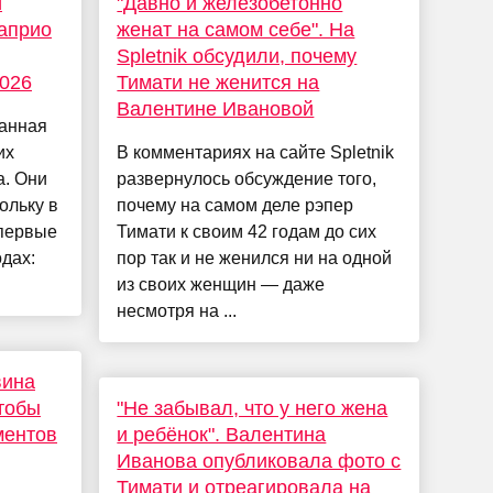
и
"Давно и железобетонно
априо
женат на самом себе". На
Spletnik обсудили, почему
026
Тимати не женится на
Валентине Ивановой
анная
их
В комментариях на сайте Spletnik
а. Они
развернулось обсуждение того,
ольку в
почему на самом деле рэпер
впервые
Тимати к своим 42 годам до сих
одах:
пор так и не женился ни на одной
из своих женщин — даже
несмотря на ...
вина
чтобы
"Не забывал, что у него жена
ментов
и ребёнок". Валентина
Иванова опубликовала фото с
Тимати и отреагировала на