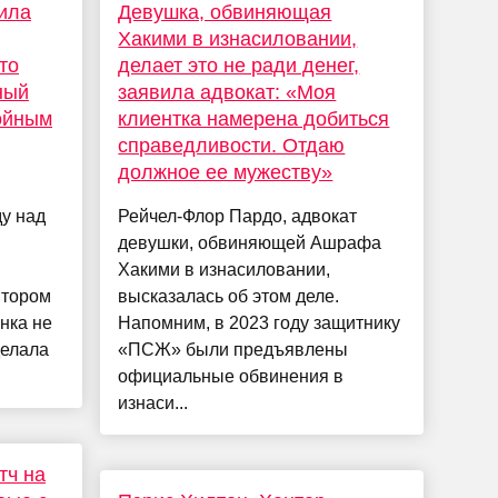
тила
Девушка, обвиняющая
Хакими в изнасиловании,
то
делает это не ради денег,
ный
заявила адвокат: «Моя
ойным
клиентка намерена добиться
справедливости. Отдаю
должное ее мужеству»
у над
Рейчел-Флор Пардо, адвокат
девушки, обвиняющей Ашрафа
Хакими в изнасиловании,
втором
высказалась об этом деле.
анка не
Напомним, в 2023 году защитнику
делала
«ПСЖ» были предъявлены
официальные обвинения в
изнаси...
тч на