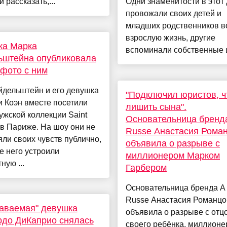
 рассказать,...
Одни знаменитости в этот
провожали своих детей и
младших родственников в
взрослую жизнь, другие
ка Марка
вспоминали собственные ш
ьштейна опубликовала
фото с ним
йдельштейн и его девушка
"Подключил юристов, 
 Коэн вместе посетили
лишить сына".
ужской коллекции Saint
Основательница бренда
 в Париже. На шоу они не
Russe Анастасия Рома
ли своих чувств публично,
объявила о разрыве с
е него устроили
миллионером Марком
ную ...
Гарбером
Основательница бренда A 
Russe Анастасия Романцо
аваемая" девушка
объявила о разрыве с отц
до ДиКаприо снялась
своего ребёнка, миллион