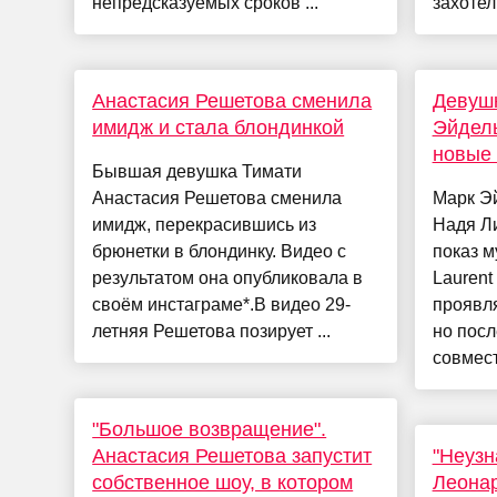
непредсказуемых сроков ...
захотели
Анастасия Решетова сменила
Девуш
имидж и стала блондинкой
Эйдел
новые 
Бывшая девушка Тимати
Анастасия Решетова сменила
Марк Э
имидж, перекрасившись из
Надя Ли
брюнетки в блондинку. Видео с
показ м
результатом она опубликовала в
Laurent
своём инстаграме*.В видео 29-
проявля
летняя Решетова позирует ...
но посл
совмест
"Большое возвращение".
Анастасия Решетова запустит
"Неузн
собственное шоу, в котором
Леонар