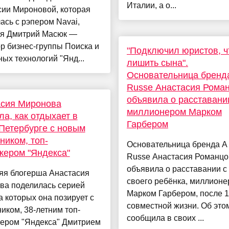
Италии, а о...
сии Мироновой, которая
ась с рэпером Navai,
ся Дмитрий Масюк —
р бизнес-группы Поиска и
"Подключил юристов, 
ых технологий "Янд...
лишить сына".
Основательница бренда
Russe Анастасия Рома
объявила о расставани
асия Миронова
миллионером Марком
ла, как отдыхает в
Гарбером
Петербурге с новым
ником, топ-
Основательница бренда A 
жером "Яндекса"
Russe Анастасия Романцо
объявила о расставании с
яя блогерша Анастасия
своего ребёнка, миллион
ва поделилась серией
Марком Гарбером, после 1
а которых она позирует с
совместной жизни. Об это
иком, 38-летним топ-
сообщила в своих ...
ером "Яндекса" Дмитрием