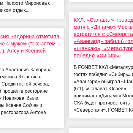
м.На фото Миронова с
иком отдых...
КХЛ. «Салават» прово
матч с «Динамо» Москв
встретится с «Северст
сия Задорина отметила
«Авангард» забил 6 го
ие с мужем ("экс-зятем
«Шанхаю», «Металлург
"), Алсу и Ксенией
победил «Сибирь»
к
В FONBET КХЛ «Металлур
ер Анастасия Задорина
гостях победил «Сибирь» (
тметила 37-летие в
«Авангард» обыграл «Ша
 Среди гостей вечера,
(6:1), «Салават Юлаев»
й прошёл в ресторане
принимает «Динамо» Моск
я Новикова, были
СКА будет противостоять
ы Ксения Собчак и
«Северстали». FONBET КХ
 ресторатора Антона