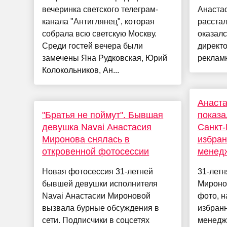
вечеринка светского телеграм-
Анаста
канала "Антиглянец", которая
расстал
собрала всю светскую Москву.
оказал
Среди гостей вечера были
директо
замечены Яна Рудковская, Юрий
рекламн
Колокольников, Ан...
Анаст
"Братья не поймут". Бывшая
показа
девушка Navai Анастасия
Санкт-
Миронова снялась в
избран
откровенной фотосессии
менед
Новая фотосессия 31-летней
31-летн
бывшей девушки исполнителя
Мироно
Navai Анастасии Мироновой
фото, н
вызвала бурные обсуждения в
избранн
сети. Подписчики в соцсетях
менедж