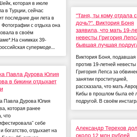
ейк, которая в июле
а в Турции, сейчас
"Таня, ты кому отдала 
т последние дни лета в
дочь?". Виктория Боня
 Фотографии с отдыха она
заявила, что мать 19-л
ковала в своём
невесты Григория Лепс
аме*.На снимках 39-
бывшая лучшая подруг
российская супермоде...
Виктория Боня, подавшая 
против 19-летней невесты
Григория Лепса за обвине
ка Павла Дурова Юлия
занятии проституцией,
ва в бикини отдыхает
рассказала, что мать Авр
и
Кибы в прошлом была её 
а Павла Дурова Юлия
подругой. В своём инстагра
а, которая ранее
, что
ифестировала" себе
Александр Терехов до
и богатство, отдыхает на
около 12 млн рублей