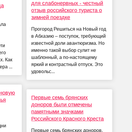
для слабонервных - честный
да
отзыв российского туриста о
зимней поездке
ала
Прогород Решиться на Новый год
в Абхазию – поступок, требующий
известной доли авантюризма. Но
ети
именно такой выбор сулит не
его
шаблонный, а по-настоящему
х. Как
яркий и контрастный отпуск. Это
ра ...
удовольс...
 новую
Первые семь брянских
лья
доноров были отмечены
памятными значками
Российского Красного Креста
дни
Первые семь брянских доноров,