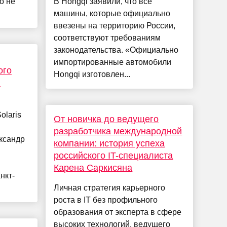
о не
В Hongqi заявили, что все
машины, которые официально
ввезены на территорию России,
соответствуют требованиям
законодательства. «Официально
импортированные автомобили
ого
Hongqi изготовлен...
и
olaris
От новичка до ведущего
разработчика международной
ександр
компании: история успеха
российского IT-специалиста
Карена Саркисяна
нкт-
Личная стратегия карьерного
роста в IT без профильного
образования от эксперта в сфере
высоких технологий, ведущего