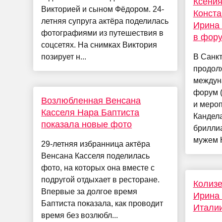
Ксения
Викторией и сыном Фёдором. 24-
Конст
летняя супруга актёра поделилась
Ирина 
фотографиями из путешествия в
в фор
соцсетях. На снимках Виктория
позирует н...
В Санкт
продол
междун
форум (
Возлюбленная Венсана
и мероп
Касселя Нара Баптиста
Кандела
показала новые фото
бриллиа
мужем К
29-летняя избранница актёра
Венсана Касселя поделилась
фото, на которых она вместе с
подругой отдыхает в ресторане.
Колизе
Впервые за долгое время
Ирина 
Баптиста показала, как проводит
Итали
время без возлюбл...