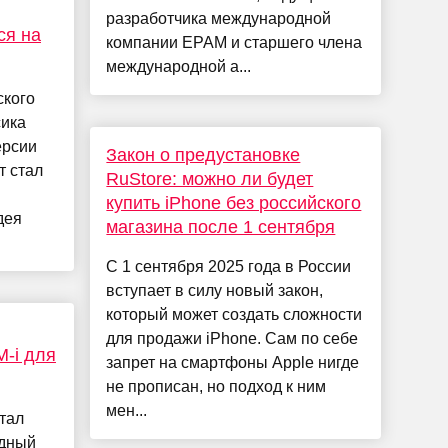
разработчика международной
ся на
компании EPAM и старшего члена
международной а...
ского
сика
ерсии
Закон о предустановке
т стал
RuStore: можно ли будет
купить iPhone без российского
дея
магазина после 1 сентября
С 1 сентября 2025 года в России
вступает в силу новый закон,
который может создать сложности
для продажи iPhone. Сам по себе
M-i для
запрет на смартфоны Apple нигде
не прописан, но подход к ним
мен...
тал
идный