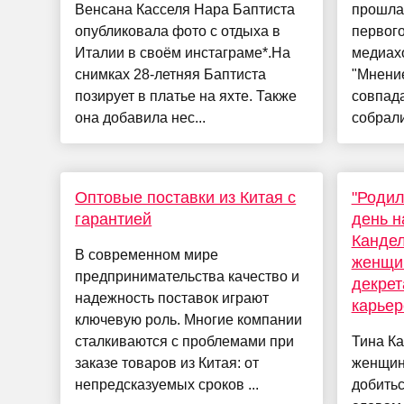
Венсана Касселя Нара Баптиста
прошла 
опубликовала фото с отдыха в
первог
Италии в своём инстаграме*.На
медиах
снимках 28-летняя Баптиста
"Мнение
позирует в платье на яхте. Также
совпада
она добавила нес...
собрали
Оптовые поставки из Китая с
"Родил
гарантией
день н
Кандел
В современном мире
женщин
предпринимательства качество и
декрет
надежность поставок играют
карьер
ключевую роль. Многие компании
сталкиваются с проблемами при
Тина Ка
заказе товаров из Китая: от
женщин
непредсказуемых сроков ...
добитьс