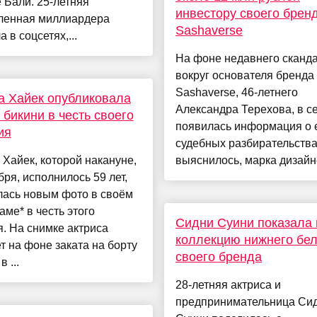
 Бали. 25-летняя
инвестору своего брен
ленная миллиардера
Sashaverse
 в соцсетях,...
На фоне недавнего сканд
вокруг основателя бренда
Sashaverse, 46-летнего
 Хайек опубликовала
Александра Терехова, в с
 бикини в честь своего
появилась информация о 
ия
судебных разбирательства
Хайек, которой накануне,
выяснилось, марка дизайне
бря, исполнилось 59 лет,
лась новым фото в своём
аме* в честь этого
Сидни Суини показала
. На снимке актриса
коллекцию нижнего бе
т на фоне заката на борту
своего бренда
 ...
28-летняя актриса и
предпринимательница Си