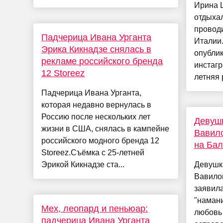
Ирина Ш
отдыхал
проводи
Падчерица Ивана Урганта
Италии.
Эрика Кикнадзе снялась в
опубли
рекламе российского бренда
инстагр
12 Storeez
летняя 
Падчерица Ивана Урганта,
которая недавно вернулась в
Россию после нескольких лет
Девуш
жизни в США, снялась в кампейне
Вавило
российского модного бренда 12
на Бал
Storeez.Съёмка с 25-летней
Эрикой Кикнадзе ста...
Девушк
Вавилов
заявила
"наман
Мех, леопард и пеньюар:
любовь 
падчерица Ивана Урганта