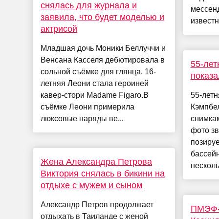
снялась для журнала и
мессенд
заявила, что будет моделью и
известн
актрисой
Младшая дочь Моники Беллуччи и
Венсана Касселя дебютировала в
55-лет
сольной съёмке для глянца. 16-
показа
летняя Леони стала героиней
кавер-стори Madame Figaro.В
55-лет
съёмке Леони примерила
Кэмпбел
люксовые наряды ве...
снимкам
фото зв
позируе
бассей
Жена Александра Петрова
несколь
Виктория снялась в бикини на
отдыхе с мужем и сыном
Александр Петров продолжает
ПМЭФ-2
отдыхать в Таиланде с женой