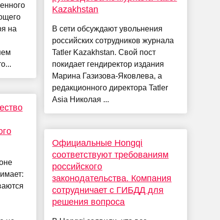
женного
Kazakhstan
ающего
ря на
В сети обсуждают увольнения
российских сотрудников журнала
нем
Tatler Kazakhstan. Свой пост
...
покидает гендиректор издания
Марина Газизова-Яковлева, а
редакционного директора Tatler
Asia Николая ...
чество
ого
Официальные Hongqi
соответствуют требованиям
оне
российского
нимает:
законодательства. Компания
ваются
сотрудничает с ГИБДД для
решения вопроса