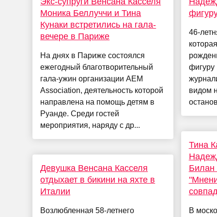
Экс-супруги Венсана Касселя
Надеж
Моника Беллуччи и Тина
фигуру
Кунаки встретились на гала-
46-лет
вечере в Париже
которая
На днях в Париже состоялся
рождени
ежегодный благотворительный
фигуру 
гала-ужин организации AEM
журнали
Association, деятельность которой
видом н
направлена на помощь детям в
останов
Руанде. Среди гостей
мероприятия, наряду с др...
Тина К
Надеж
Девушка Венсана Касселя
Билан 
отдыхает в бикини на яхте в
"Мнени
Италии
совпад
Возлюбленная 58-летнего
В моск