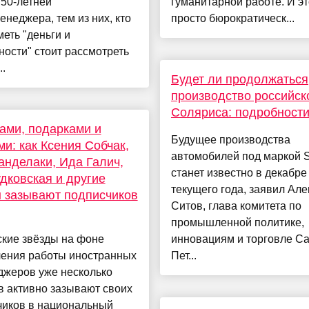
50-летней
гуманитарной работе. И эт
неджера, тем из них, кто
просто бюрократическ...
меть "деньги и
ости" стоит рассмотреть
..
Будет ли продолжаться
производство российск
Соляриса: подробност
ами, подарками и
Будущее производства
ми: как Ксения Собчак,
автомобилей под маркой S
анделаки, Ида Галич,
станет известно в декабре
дковская и другие
текущего года, заявил Ал
 зазывают подписчиков
Ситов, глава комитета по
промышленной политике,
ские звёзды на фоне
инновациям и торговле Са
чения работы иностранных
Пет...
джеров уже несколько
 активно зазывают своих
чиков в национальный