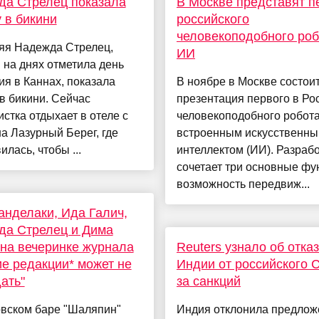
да Стрелец показала
В Москве представят п
 в бикини
российского
человекоподобного роб
няя Надежда Стрелец,
ИИ
 на днях отметила день
я в Каннах, показала
В ноябре в Москве состои
в бикини. Сейчас
презентация первого в Ро
стка отдыхает в отеле с
человекоподобного робота
а Лазурный Берег, где
встроенным искусственн
илась, чтобы ...
интеллектом (ИИ). Разраб
сочетает три основные фу
возможность передвиж...
анделаки, Ида Галич,
да Стрелец и Дима
на вечеринке журнала
Reuters узнало об отка
е редакции* может не
Индии от российского С
ать"
за санкций
овском баре "Шаляпин"
Индия отклонила предлож