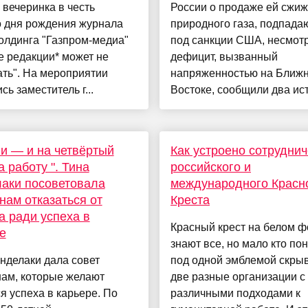
вечеринка в честь
России о продаже ей сжи
о дня рождения журнала
природного газа, подпад
олдинга "Газпром-медиа"
под санкции США, несмот
 редакции* может не
дефицит, вызванный
ть". На мероприятии
напряженностью на Ближ
сь заместитель г...
Востоке, сообщили два исто
и — и на четвёртый
Как устроено сотрудни
а работу ". Тина
российского и
аки посоветовала
международного Красн
ам отказаться от
Креста
а ради успеха в
Красный крест на белом ф
е
знают все, но мало кто по
нделаки дала совет
под одной эмблемой скры
ам, которые желают
две разные организации с
я успеха в карьере. По
различными подходами к