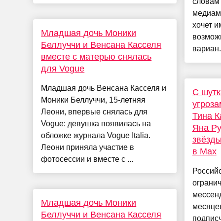
словам 
медиаме
хочет и
Младшая дочь Моники
возможн
Беллуччи и Венсана Касселя
вариан.
вместе с матерью снялась
для Vogue
Младшая дочь Венсана Касселя и
С шутк
Моники Беллуччи, 15-летняя
угроза
Леони, впервые снялась для
Тина К
Vogue: девушка появилась на
Яна Ру
обложке журнала Vogue Italia.
звёзды
Леони приняла участие в
в Max
фотосессии и вместе с ...
Россий
ограни
мессен
Младшая дочь Моники
месяцев
Беллуччи и Венсана Касселя
подпис