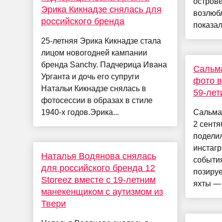
острове
Эрика Кикнадзе снялась для
возлюб
российского бренда
показала
25-летняя Эрика Кикнадзе стала
лицом новогодней кампании
бренда Sanchy. Падчерица Ивана
Сальма
Урганта и дочь его супруги
фото в
Натальи Кикнадзе снялась в
59-лет
фотосессии в образах в стиле
1940-х годов.Эрика...
Сальма 
2 сентя
подели
инстагр
Наталья Водянова снялась
события
для российского бренда 12
позируе
Storeez вместе с 19-летним
яхты — в
манекенщиком с аутизмом из
Твери