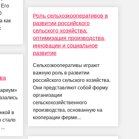
 Его
0
Роль сельхозкооперативов в
а как
развитии российского
x
сельского хозяйства:
оптимизация производства,
инновации и социальное
развитие
Сельхозкооперативы играют
важную роль в развитии
тва
российского сельского хозяйства.
Они представляют собой форму
сариум»
организации
казались
сельскохозяйственного
производства, основанную на
инкой в
кооперации ферме...
 стало
..