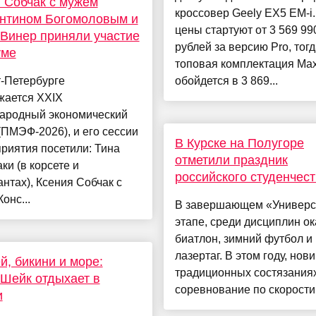
 Собчак с мужем
кроссовер Geely EX5 EM-i.
антином Богомоловым и
цены стартуют от 3 569 99
Винер приняли участие
рублей за версию Pro, тогд
уме
топовая комплектация Ma
-Петербурге
обойдется в 3 869...
жается XXIX
ародный экономический
ПМЭФ-2026), и его сессии
В Курске на Полугоре
риятия посетили: Тина
отметили праздник
ки (в корсете и
российского студенчес
нтах), Ксения Собчак с
онс...
В завершающем «Универ
этапе, среди дисциплин о
биатлон, зимний футбол и
лазертаг. В этом году, нов
й, бикини и море:
традиционных состязаниях
Шейк отдыхает в
соревнование по скорости .
и