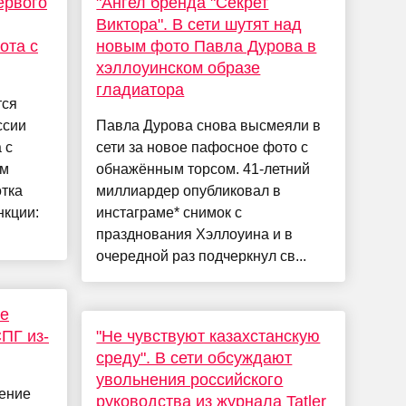
ервого
"Ангел бренда "Секрет
Виктора". В сети шутят над
ота с
новым фото Павла Дурова в
хэллоуинском образе
гладиатора
тся
ссии
Павла Дурова снова высмеяли в
 с
сети за новое пафосное фото с
ым
обнажённым торсом. 41-летний
отка
миллиардер опубликовал в
нкции:
инстаграме* снимок с
празднования Хэллоуина и в
очередной раз подчеркнул св...
зе
ПГ из-
"Не чувствуют казахстанскую
среду". В сети обсуждают
увольнения российского
ение
руководства из журнала Tatler