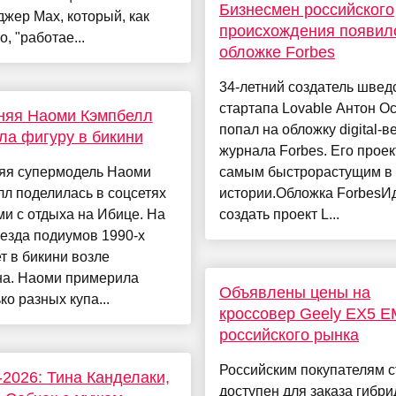
Бизнесмен российского
жер Max, который, как
происхождения появил
о, "работае...
обложке Forbes
34-летний создатель швед
стартапа Lovable Антон О
няя Наоми Кэмпбелл
попал на обложку digital-в
ла фигуру в бикини
журнала Forbes. Его проек
няя супермодель Наоми
самым быстрорастущим в
л поделилась в соцсетях
истории.Обложка ForbesИ
и с отдыха на Ибице. На
создать проект L...
езда подиумов 1990-х
т в бикини возле
на. Наоми примерила
Объявлены цены на
ко разных купа...
кроссовер Geely EX5 E
российского рынка
Российским покупателям с
026: Тина Канделаки,
доступен для заказа гибр