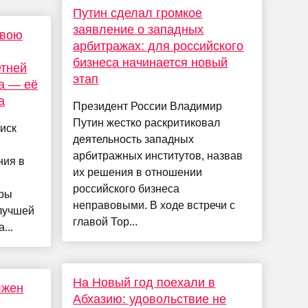
Путин сделал громкое
заявление о западных
свою
арбитражах: для российского
бизнеса начинается новый
етней
этап
а — её
а
Президент России Владимир
Путин жестко раскритиковал
иск
деятельность западных
арбитражных институтов, назвав
ния в
их решения в отношении
российского бизнеса
оры
неправовыми. В ходе встречи с
лучшей
главой Тор...
...
На Новый год поехали в
лжен
Абхазию: удовольствие не