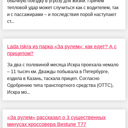
обычную поездку в угрозу для жизни. Причем
тепловой удар может случиться как с водителем, так
и с пассажирами – и последствия порой наступают
ст...
Lada Iskra из парка «За рулем»: как едет? А с
прицепом?
За два с половиной месяца Искра проехала немало
– 11 тысяч км. Дважды побывала в Петербурге,
ездила в Казань, таскала прицеп. Согласно
Одобрению типа транспортного средства (ОТТС),
Искра мо...
«За рулем» рассказал о 3 существенных
минусах кроссовера Bestune T77