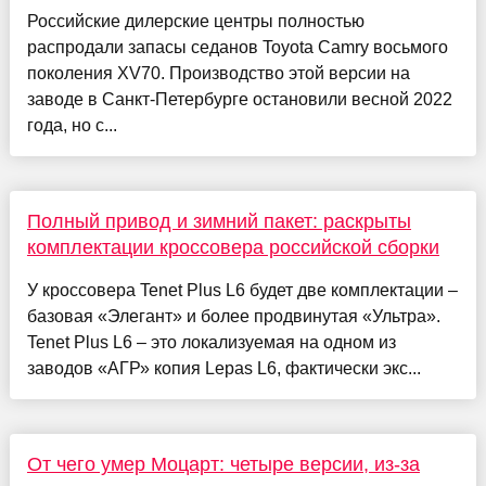
Российские дилерские центры полностью
распродали запасы седанов Toyota Camry восьмого
поколения XV70. Производство этой версии на
заводе в Санкт-Петербурге остановили весной 2022
года, но с...
Полный привод и зимний пакет: раскрыты
комплектации кроссовера российской сборки
У кроссовера Tenet Plus L6 будет две комплектации –
базовая «Элегант» и более продвинутая «Ультра».
Tenet Plus L6 – это локализуемая на одном из
заводов «АГР» копия Lepas L6, фактически экс...
От чего умер Моцарт: четыре версии, из-за