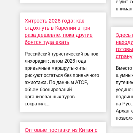
ездит, 
внимани
Хитрость 2026 года: как
отдохнуть в Карелии в три
раза дешевле, пока другие
Здесь 
боятся туда ехать
находи
готовы
Российский туристический рынок
страну
лихорадит: летом 2026 года
привычные маршруты-хиты
Вместо
рискуют остаться без привычного
шумных
ажиотажа. По данным АТОР,
путеше
объем бронирований
уединен
организованных туров
подлинн
сократилс...
на Русс
Арханге
позволя
Оптовые поставки из Китая с