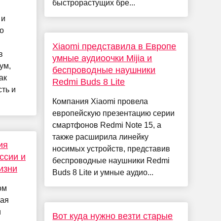
быстрорастущих бре...
 и
о
Xiaomi представила в Европе
в
умные аудиоочки Mijia и
ум,
беспроводные наушники
ак
Redmi Buds 8 Lite
ть и
Компания Xiaomi провела
европейскую презентацию серии
смартфонов Redmi Note 15, а
также расширила линейку
ия
носимых устройств, представив
ссии и
беспроводные наушники Redmi
изни
Buds 8 Lite и умные аудио...
ом
рая
и
Вот куда нужно везти старые