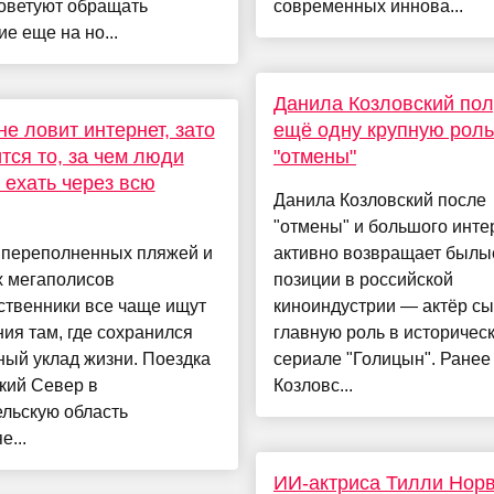
советуют обращать
современных иннова...
е еще на но...
Данила Козловский по
не ловит интернет, зато
ещё одну крупную роль
тся то, за чем люди
"отмены"
 ехать через всю
Данила Козловский после
"отмены" и большого инт
 переполненных пляжей и
активно возвращает былы
 мегаполисов
позиции в российской
ственники все чаще ищут
киноиндустрии — актёр сы
ия там, где сохранился
главную роль в историчес
ый уклад жизни. Поездка
сериале "Голицын". Ранее
кий Север в
Козловс...
льскую область
е...
ИИ-актриса Тилли Нор