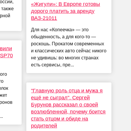
оссии,
«Жигули»: В Европе готовы
 также
дорого платить за аренду
урной
ВАЗ-21011
Для нас «Копеечка» — это
обыденность, а для кого-то —
роскошь. Прокатом современных
явили
и классических авто сейчас никого
HSP70
не удивишь: во многих странах
есть сервисы, пре...
ого
то
елок
"Главную роль отца и мужа я
жет
ещё не сыграл". Сергей
йронов
Бурунов рассказал о своей
возлюбленной, почему боится
..
стать отцом и обиде на
родителей