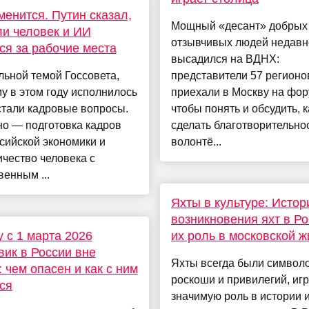
менится. Путин сказал,
Мощный «десант» добрых
ли человек и ИИ
отзывчивых людей недавн
ся за рабочие места
высадился на ВДНХ:
ьной темой Госсовета,
представители 57 регионо
у в этом году исполнилось
приехали в Москву на фор
 стали кадровые вопросы.
чтобы понять и обсудить, к
но — подготовка кадров
сделать благотворительнос
сийской экономики и
волонтё...
чество человека с
венным ...
Яхты в культуре: Истор
возникновения яхт в Ро
 с 1 марта 2026
их роль в московской ж
ик в России вне
Яхты всегда были символ
: чем опасен и как с ним
роскоши и привилегий, иг
ся
значимую роль в истории 