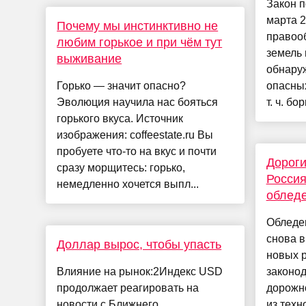
Закон п
марта 2
Почему мы инстинктивно не
правоо
любим горькое и при чём тут
земель
выживание
обнару
Горько — значит опасно?
опасных
Эволюция научила нас бояться
т. ч. бо
горького вкуса. Источник
изображения: coffeestate.ru Вы
пробуете что-то на вкус и почти
Дороги
сразу морщитесь: горько,
Россия
немедленно хочется выпл...
обледе
Обледен
снова 
Доллар вырос, чтобы упасть
новых 
Влияние на рынок:2Индекс USD
законод
продолжает реагировать на
дорожн
новости с Ближнего
из техн