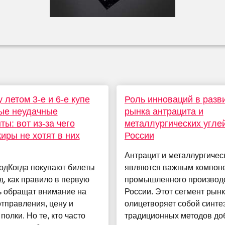
 летом 3-е и 6-е купе
Роль инноваций в разв
ые неудачные
рынка антрацита и
ты: вот из-за чего
металлургических угле
иры не хотят в них
России
Антрацит и металлургичес
одКогда покупают билеты
являются важным компон
д, как правило в первую
промышленного производ
ь обращат внимание на
России. Этот сегмент рын
тправления, цену и
олицетворяет собой синте
полки. Но те, кто часто
традиционных методов до