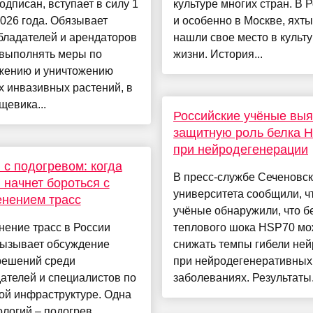
одписан, вступает в силу 1
культуре многих стран. В Р
026 года. Обязывает
и особенно в Москве, яхты
бладателей и арендаторов
нашли свое место в культ
 выполнять меры по
жизни. История...
жению и уничтожению
 инвазивных растений, в
рщевика...
Российские учёные вы
защитную роль белка 
при нейродегенерации
 с подогревом: когда
В пресс-службе Сеченовск
 начнет бороться с
университета сообщили, ч
нением трасс
учёные обнаружили, что б
ение трасс в России
теплового шока HSP70 мо
вызывает обсуждение
снижать темпы гибели не
решений среди
при нейродегенеративных
ателей и специалистов по
заболеваниях. Результаты.
ой инфраструктуре. Одна
ологий – подогрев