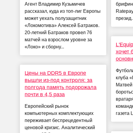
Агент Владимир Кузьмичев
брифинг
рассказал, куда из топ-лиг Европы
Ratepay
может уехать полузащитник
презид..
«Локомотива» Алексей Батраков.
20-летний Батраков провел 76
матчей на взрослом уровне за
L'Equi
«Локо» и сборну...
хочет 
основн
Футболи
Цены на DDR5 в Европе
клуба 
вышли из-под контроля: за
Матвей
полгода память подорожала
боротьс
почти в 4,5 раза
вратаря
Европейский рынок
команде
компьютерных комплектующих
газета 
переживает беспрецедентный
ценовой кризис. Аналитический