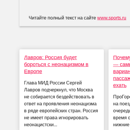
Читайте полный текст на сайте
www.sports.ru
Лавров: Россия будет
Почему
бороться с неонацизмом в
— сам
Европе
вариан
пассаж
Глава МИД России Сергей
ехать
Лавров подчеркнул, что Москва
не собирается бездействовать в
ПроГор
ответ на проявления неонацизма
на поез
в ряде европейских стран. Россия
очеред
не имеет права игнорировать
время о
неонацистски...
нижние 