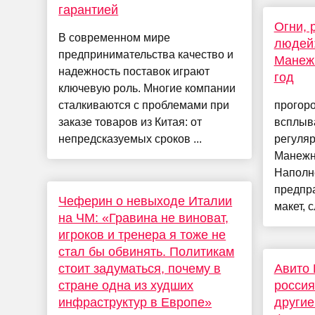
гарантией
Огни, 
В современном мире
людей:
предпринимательства качество и
Манеж
надежность поставок играют
год
ключевую роль. Многие компании
сталкиваются с проблемами при
прогоро
заказе товаров из Китая: от
всплыва
непредсказуемых сроков ...
регуляр
Манежн
Наполн
предпра
Чеферин о невыходе Италии
макет, с
на ЧМ: «Гравина не виноват,
игроков и тренера я тоже не
стал бы обвинять. Политикам
стоит задуматься, почему в
Авито 
стране одна из худших
россия
инфраструктур в Европе»
другие