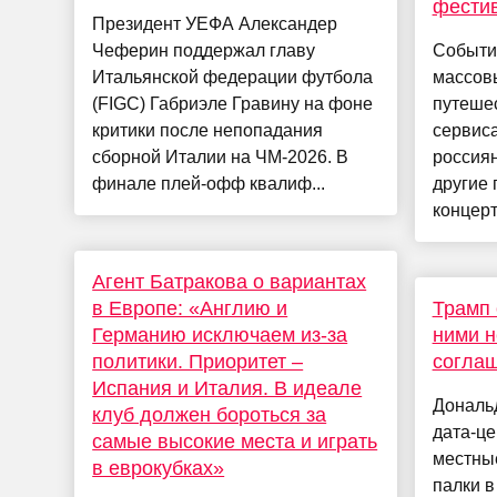
фестив
Президент УЕФА Александер
Чеферин поддержал главу
Событи
Итальянской федерации футбола
массов
(FIGC) Габриэле Гравину на фоне
путешес
критики после непопадания
сервис
сборной Италии на ЧМ-2026. В
россиян
финале плей-офф квалиф...
другие 
концерт
Агент Батракова о вариантах
в Европе: «Англию и
Трамп 
Германию исключаем из-за
ними н
политики. Приоритет –
согла
Испания и Италия. В идеале
Дональд
клуб должен бороться за
дата-це
самые высокие места и играть
местные
в еврокубках»
палки в