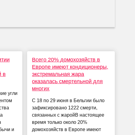
итии
Всего 20% домохозяйств в
Европе имеют кондиционеры,
й в
экстремальная жара
оказалась смертельной для
многих
кие угли
ентом
С 18 по 29 июня в Бельгии было
ства
зафиксировано 1222 смерти,
ка
связанных с жаройВ настоящее
з
время только около 20%
бычи и
домохозяйств в Европе имеют