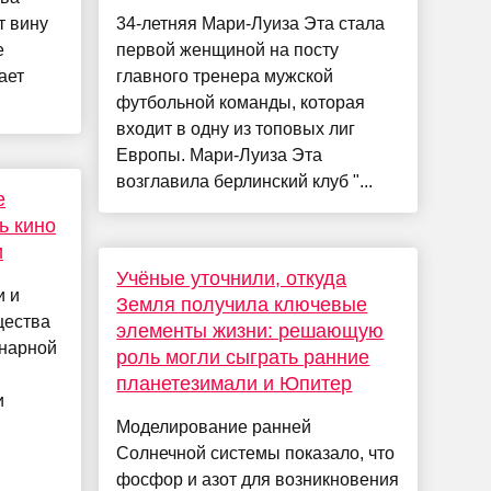
т вину
34-летняя Мари-Луиза Эта стала
е
первой женщиной на посту
ает
главного тренера мужской
футбольной команды, которая
входит в одну из топовых лиг
Европы. Мари-Луиза Эта
возглавила берлинский клуб "...
е
ь кино
и
Учёные уточнили, откуда
и и
Земля получила ключевые
щества
элементы жизни: решающую
енарной
роль могли сыграть ранние
планетезимали и Юпитер
и
Моделирование ранней
Солнечной системы показало, что
фосфор и азот для возникновения