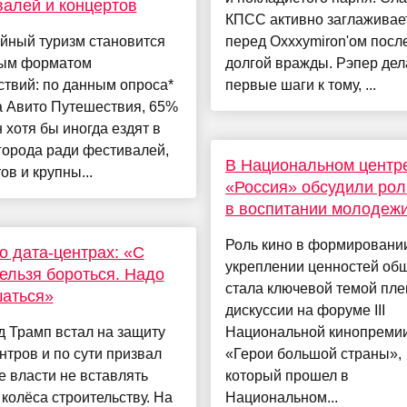
алей и концертов
КПСС активно заглаживае
йный туризм становится
перед Oxxxymiron'ом посл
ым форматом
долгой вражды. Рэпер дел
твий: по данным опроса*
первые шаги к тому, ...
а Авито Путешествия, 65%
 хотя бы иногда ездят в
города ради фестивалей,
В Национальном центр
ов и крупны...
«Россия» обсудили рол
в воспитании молодеж
Роль кино в формировани
о дата-центрах: «С
укреплении ценностей об
ельзя бороться. Надо
стала ключевой темой пл
шаться»
дискуссии на форуме III
 Трамп встал на защиту
Национальной кинопреми
нтров и по сути призвал
«Герои большой страны»,
 власти не вставлять
который прошел в
 колёса строительству. На
Национальном...