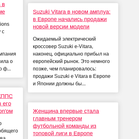
 в
ме
Suzuki Vitara в новом амплуа:
в Европе начались продажи
ions
новой версии модели
 с
Ожидаемый электрический
кроссовер Suzuki e-Vitara,
мпания
наконец, официально прибыл на
вила о
европейский рынок. Это немного
 ф...
позже, чем планировалось:
продажи Suzuki e Vitara в Европе
и Японии должны бы...
КППС
 его
on'ом
Женщина впервые стала
главным тренером
р
футбольной команды из
юбящего
топовой лиги в Европе
ава