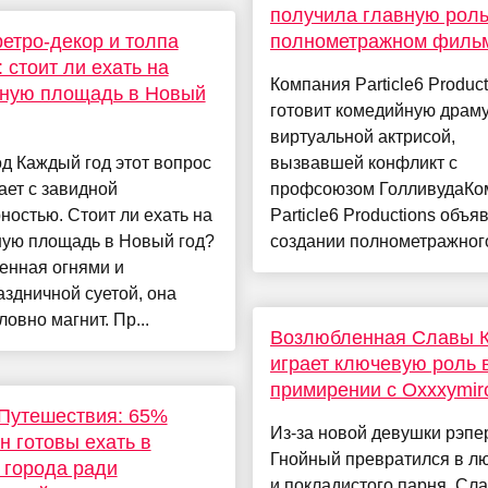
получила главную роль
ретро-декор и толпа
полнометражном филь
 стоит ли ехать на
Компания Particle6 Product
ную площадь в Новый
готовит комедийную драму
виртуальной актрисой,
д Каждый год этот вопрос
вызвавшей конфликт с
ет с завидной
профсоюзом ГолливудаКо
ностью. Стоит ли ехать на
Particle6 Productions объя
ую площадь в Новый год?
создании полнометражного
енная огнями и
здничной суетой, она
ловно магнит. Пр...
Возлюбленная Славы 
играет ключевую роль в
примирении с Oxxxymir
Путешествия: 65%
Из-за новой девушки рэпе
н готовы ехать в
Гнойный превратился в л
 города ради
и покладистого парня. Сл