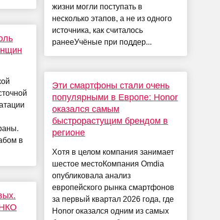
жизни могли поступать в
несколько этапов, а не из одного
источника, как считалось
оль
ранееУчёные при поддер...
енщин
кой
Эти смартфоны стали очень
сточной
популярными в Европе: Honor
атации
оказался самым
быстрорастущим брендом в
раны.
регионе
абом в
Хотя в целом компания занимает
шестое местоКомпания Omdia
опубликовала анализ
европейского рынка смартфонов
вых.
за первый квартал 2026 года, где
 НКО
Honor оказался одним из самых