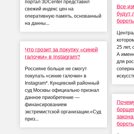
портал 3DCenter представил
Все из
свежий индекс цен на
будут 
оперативную память, основанный
бороть
на данны...
Централ
котором
25 лет,
Что грозит за покупку «синей
А имен
галочки» в Instagram?
для рос
Россияне больше не смогут
соперни
покупать «синие галочки» в
искусст
Instagram*. Кунцевский районный
суд Москвы официально признал
данное приобретение —
Почему
финансированием
борщев
экстремистской организации.«Суд
закона
приз...
бороть