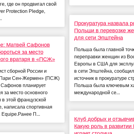
е, где он продвигал свой
er Protection Pledge,
.
Прокуратура назвала р
Польши в перевозке ж
для сети Эпштейна
pe: Матвей Сафонов
Польша была главной точ
бороться за место
переправки женщин из Во
ого вратаря в «ПСЖ»
Европы в США для эксплу
ст сборной России и
в сети Эпштейна, сообщил
«Пари Сен-Жермен» (ПСЖ)
источник в прокуратуре ст
 Сафонов планирует
Польша была ключевым х
я за место основного
международной се...
 в этой французской
, написала спортивная
L Equipe.Ранее П...
Клуб добрых и отзывчи
Какую роль в развитии
играет столица