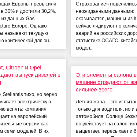
ищах Европы превысили
Страхование» поделились
 в 30% и достигли 30,2%,
неожиданными данными:
 из данных Gas
оказывается, машины из 
ucture Europe. Однако
сейчас лидируют по колич
ты называют текущую
аварий на российских доро
ю критической для эн...
статистике ОСАГО, китайс
модел...
t, Citroen и Opel
дают выпуск дизелей в
Эти элементы салона в
е
машине страдают от ж
сильнее всего
 Stellantis тихо, но верно
чивает электрическую
Летняя жара – это испыта
ию вспять: компания
только для водителя, но и 
щает на европейский
автомобиля. Солнце безж
изельные версии как
воздействует на салон: ин
м семи моделей. В их
выцветает, пересыхает и 