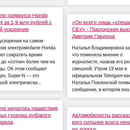
пе появился Honda
N за 1,9 млн рублей с
«Он всего лишь «спеца
й ускорения
СБУ» - Поклонская вы
Дмитрия Гордона
ускорения на самом
ном электромобиле Honda
Наталья Владимировна за
ет сократить время
что поменяла мнение о
 до «сотни» более чем на
журналисте, назвав его р
ды. Об этом сообщает
смешной. Утром 19 мая в
ps. Super-N — это
официальном Telergam-ка
ой электрически...
Натальи Поклонской появ
сообщение, в котором она .
пе началось нашествие
ых гусениц дубового
Автомобилисты рассказ
пряда
кого сильнее всего нен
на дороге