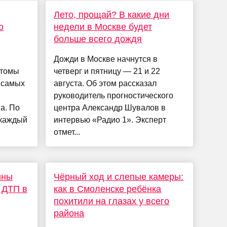
Лето, прощай? В какие дни
о
недели в Москве будет
больше всего дождя
Дожди в Москве начнутся в
птомы
четверг и пятницу — 21 и 22
 самых
августа. Об этом рассказал
руководитель прогностического
а. По
центра Александр Шувалов в
 каждый
интервью «Радио 1». Эксперт
отмет...
ины
Чёрный ход и слепые камеры:
 ДТП в
как в Смоленске ребёнка
похитили на глазах у всего
района