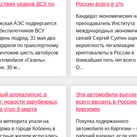
ствия ударов ВСУ по
России всего в 1%
Кандидат экономических н
жская АЭС подвергается
преподаватель Института
 беспилотников ВСУ
международных экономич
день подряд. 31 мая два
связей Сергей Суетин оце
дарили по транспортному
вероятность легализации
ничтожив шесть автобусов
криптовалюты в России в
втомобиля «Газель».
ближайшие пять лет всего 
е, 30 м...
О...
ый апокалипсис в
Эти автомобили выгод
: новости зарубежных
всего ввозить в Россию
 утро 9 марта
Киргизию
и метеорита упали на
Покупка подержанного
ома в городе Кобленц в
автомобиля из Киргизии –
стные жители испугались,
рабочий вариант, если ул