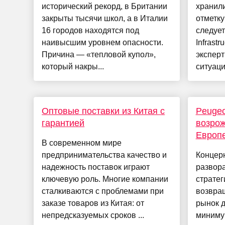
исторический рекорд, в Британии
хранил
закрыты тысячи школ, а в Италии
отметку
16 городов находятся под
следует
наивысшим уровнем опасности.
Infrastr
Причина — «тепловой купол»,
экспер
который накры...
ситуаци
Оптовые поставки из Китая с
Peugeo
гарантией
возрож
Европ
В современном мире
предпринимательства качество и
Концерн
надежность поставок играют
развора
ключевую роль. Многие компании
стратег
сталкиваются с проблемами при
возвра
заказе товаров из Китая: от
рынок д
непредсказуемых сроков ...
миниму