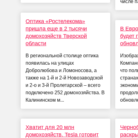
числе п
Оптика «Ростелекома»
пришла еще в 2 тысячи
В Евро
домохозяйств Тверской
будет 
области
обновл
В региональной столице оптика
Изображ
появилась на улицах
Компани
Добролюбова и Ломоносова, а
что пол
также на 1-й и 2-й Новозаводской
страна
и 2-о и 3-й Пролетарской – всего
экономи
подключено 252 домохозяйства. В
продол
Калининском м...
обновле
Хватит для 20 млн
Черноб
домохозяйств. Tesla готовит
раскр