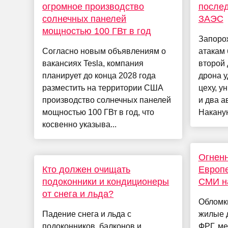
огромное производство
послед
солнечных панелей
ЗАЭС
мощностью 100 ГВт в год
Запоро
Согласно новым объявлениям о
атакам
вакансиях Tesla, компания
второй 
планирует до конца 2028 года
дрона у
разместить на территории США
цеху, у
производство солнечных панелей
и два а
мощностью 100 ГВт в год, что
Наканун
косвенно указыва...
Огненн
Кто должен очищать
Европе
подоконники и кондиционеры
СМИ на
от снега и льда?
Обломк
Падение снега и льда с
жилые д
подоконников, балконов и
ФРГ, ме