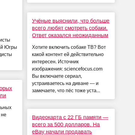
Учёные выяснили, что больше
всего любят смотреть собаки.
Ответ оказался неожиданным
листы
ей Югры
Хотите включить собаке ТВ? Вот
дисты
какой контент ей действительно
интересен. Источник
изображения: sciencefocus.com
Вы включаете сериал,
устраиваетесь на диване — и
торых
замечаете, что пёс тоже уста...
али
льных
 не
Видеокарта с 22 ГБ памяти —
всего за 500 долларов. На
eBay начали продавать