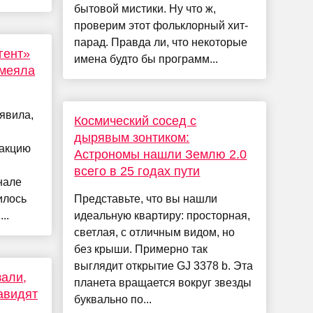
бытовой мистики. Ну что ж,
проверим этот фольклорный хит-
парад. Правда ли, что некоторые
гент»
имена будто бы программ...
смеяла
явила,
Космический сосед с
дырявым зонтиком:
еакцию
Астрономы нашли Землю 2.0
всего в 25 годах пути
нале
илось
Представьте, что вы нашли
..
идеальную квартиру: просторная,
светлая, с отличным видом, но
без крыши. Примерно так
выглядит открытие GJ 3378 b. Эта
али,
планета вращается вокруг звезды
авидят
буквально по...