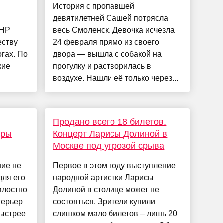
История с пропавшей
девятилетней Сашей потрясла
КНР
весь Смоленск. Девочка исчезла
еству
24 февраля прямо из своего
гах. По
двора — вышла с собакой на
кие
прогулку и растворилась в
воздухе. Нашли её только через...
Продано всего 18 билетов.
ары
Концерт Ларисы Долиной в
Москве под угрозой срыва
ние не
Первое в этом году выступление
для его
народной артистки Ларисы
алостно
Долиной в столице может не
терьер
состояться. Зрители купили
быстрее
слишком мало билетов – лишь 20