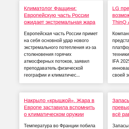
Климатолог Фаццини:
LG пре
Европейскую часть России
возмож
ожидает экстремальная жара
ThinQ 
Европейская часть России примет
Компани
на себя основной удар нового
предст
экстремального потепления из-за
платфо
столкновения горячих
техники
атмосферных потоков, заявил
IFA 202
преподаватель физической
иннова
географии и климатичес...
своей э
Накрыло «крышкой». Жара в
Запасы
Европе заставила вспомнить
превыс
о климатическом оружии
всё ра
Температура во Франции побила
Запасы