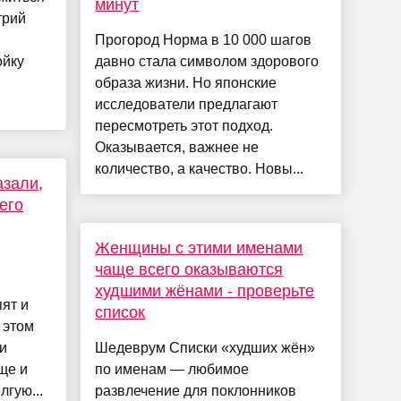
минут
трий
Прогород Норма в 10 000 шагов
ойку
давно стала символом здорового
образа жизни. Но японские
исследователи предлагают
пересмотреть этот подход.
Оказывается, важнее не
количество, а качество. Новы...
азали,
его
Женщины с этими именами
чаще всего оказываются
худшими жёнами - проверьте
пят и
список
 этом
и
Шедеврум Списки «худших жён»
ще и
по именам — любимое
гую...
развлечение для поклонников