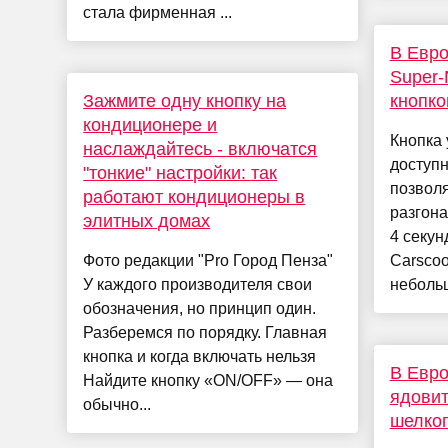
стала фирменная ...
В Евро
Super-
Зажмите одну кнопку на
кнопко
кондиционере и
Кнопка 
наслаждайтесь - включатся
доступ
"тонкие" настройки: так
позволя
работают кондиционеры в
разгона
элитных домах
4 секун
Фото редакции "Pro Город Пенза"
Carscoo
У каждого производителя свои
небольш
обозначения, но принцип один.
Разберемся по порядку. Главная
кнопка и когда включать нельзя
В Евро
Найдите кнопку «ON/OFF» — она
ядовит
обычно...
шелко