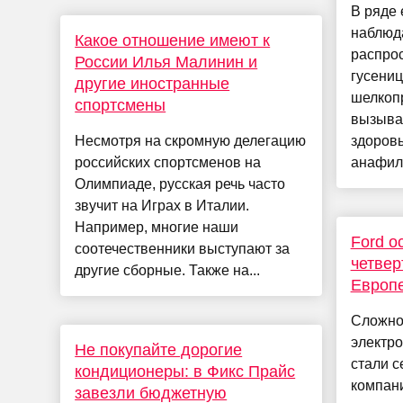
В ряде 
наблюд
Какое отношение имеют к
распро
России Илья Малинин и
гусени
другие иностранные
шелкопр
спортсмены
вызыва
Несмотря на скромную делегацию
здоров
российских спортсменов на
анафила
Олимпиаде, русская речь часто
звучит на Играх в Италии.
Например, многие наши
Ford о
соотечественники выступают за
четвер
другие сборные. Также на...
Европ
Сложно
электро
Не покупайте дорогие
стали 
кондиционеры: в Фикс Прайс
компани
завезли бюджетную