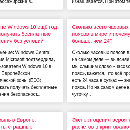
ассажирские в...
изнашивается. При этом те
пе Windows 10 ещё год
Сколько всего часовых
получать бесплатные
поясов в мире и почему
ения без условий
больше, чем 24?
ение: Windows Central
Сколько часовых поясов в
я Microsoft подтвердила,
на самом деле — выясняем
ьзователи Windows 10 в
мы слышим слово «часов
х Европейской
пояс», кажется, что всё пр
ческой зоны (ЕЭЗ)
есть 24 часа в сутках — зн
жать получать бесплатные
пояса. Но на самом деле в
ния безопасност...
чуточку...
ыль в Европе:
Эксперт оценил вероят
ыты страшные
расчётов в криптовалю