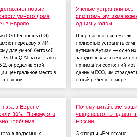
дставляет новые
Ученые устранили все
ности умного дома
симптомы аутизма всег
AI в Европе
одним уколом
я LG Electronics (LG)
Впервые ученые смогли
авляет передовую ИИ-
полностью устранить сим
рму для умной бытовой
аутизма Аутизм — одно из
 LG ThinQ AI на выставке
загадочных и сложных для
5 2, определив этой
понимания состояний мозг
ции центральное место в
данным ВОЗ, им страдает
кспозиции....
сотый ребенок в мире,...
 газа в Европе
Почему китайские маш
или 30%. Почему это
чаще всего попадают в
вно проблема
России
 газа в подземных
Эксперты «Ренессанс