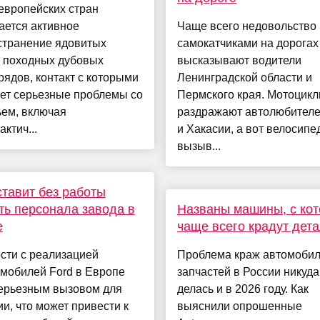
европейских стран
ается активное
Чаще всего недовольство
странение ядовитых
самокатчиками на дорогах
ц походных дубовых
высказывают водители
ядов, контакт с которыми
Ленинградской области и
ет серьезные проблемы со
Пермского края. Мотоцик
ьем, включая
раздражают автолюбител
ктич...
и Хакасии, а вот велосипе
вызыв...
ставит без работы
ть персонала завода в
Названы машины, с ко
е
чаще всего крадут дет
сти с реализацией
Проблема краж автомоби
мобилей Ford в Европе
запчастей в России никуда
серьезным вызовом для
делась и в 2026 году. Как
и, что может привести к
выяснили опрошенные