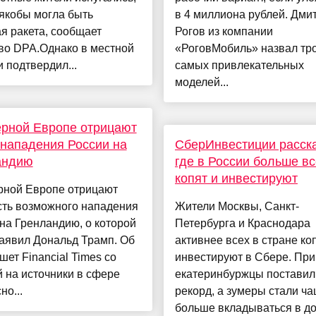
 якобы могла быть
в 4 миллиона рублей. Дми
я ракета, сообщает
Рогов из компании
во DPA.Однако в местной
«РоговМобиль» назвал тр
 подтвердил...
самых привлекательных
моделей...
рной Европе отрицают
 нападения России на
СберИнвестиции расск
андию
где в России больше вс
копят и инвестируют
рной Европе отрицают
сть возможного нападения
Жители Москвы, Санкт-
на Гренландию, о которой
Петербурга и Краснодара
аявил Дональд Трамп. Об
активнее всех в стране ко
шет Financial Times со
инвестируют в Сбере. При
 на источники в сфере
екатеринбуржцы поставил
но...
рекорд, а зумеры стали ча
больше вкладываться в дол