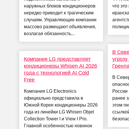
наружных блоков кондиционеров
что это
нередко приводит к трагическим
иранска
случаям. Управляющие компании
агентст
массово размещают объявления,
полиции
возлагая обязанность...
В Севе
Компания LG представляет
угрозу
кондиционеры Whisen AI 2026
Гренл
года с технологией AI Cold
В Севе
Free
опасно
Компания LG Electronics
России 
официально представила в
ранее з
Южной Корее кондиционеры 2026
этом пи
года из линейки LG Whisen Objet
ссылкой
Collection Tower I и View I Pro.
безопас
Главной особенностью новинок