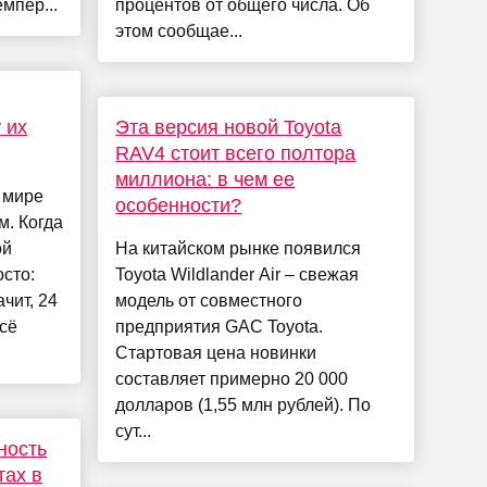
мпер...
процентов от общего числа. Об
этом сообщае...
 их
Эта версия новой Toyota
RAV4 стоит всего полтора
миллиона: в чем ее
 мире
особенности?
. Когда
ой
На китайском рынке появился
осто:
Toyota Wildlander Air – свежая
ачит, 24
модель от совместного
сё
предприятия GAC Toyota.
Стартовая цена новинки
составляет примерно 20 000
долларов (1,55 млн рублей). По
сут...
ность
тах в