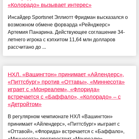
«Колорадо» вызывает интерес»
Инсайдер Sportsnet Эллиотт Фридман высказался о
возможном обмене форварда «Рейнджерс»
Артемия Панарина. Действующее соглашение 34-
летнего игрока с кэпхитом 11,64 млн долларов
рассчитано до ...
НХЛ. «Вашингтон» принимает «Айлендерс»,
«Питтсбург» против «Оттавы», «Миннесота»
играет с «Монреалем», «Флорида»
встречается с «Баффало», «Колорадо» – с
«Детройтом»
В регулярном чемпионате НХЛ «Вашингтон»
принимает «Айлендерс», «Питтсбург» иыграет с
«Оттавой», «Флорида» встречается с «Баффало»,
«Миннесота» противостоит «Монреалю»,