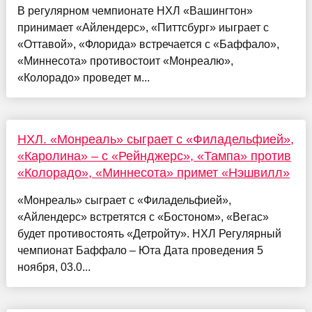
В регулярном чемпионате НХЛ «Вашингтон»
принимает «Айлендерс», «Питтсбург» иыграет с
«Оттавой», «Флорида» встречается с «Баффало»,
«Миннесота» противостоит «Монреалю»,
«Колорадо» проведет м...
НХЛ. «Монреаль» сыграет с «Филадельфией»,
«Каролина» – с «Рейнджерс», «Тампа» против
«Колорадо», «Миннесота» примет «Нэшвилл»
«Монреаль» сыграет с «Филадельфией»,
«Айлендерс» встретятся с «Бостоном», «Вегас»
будет противостоять «Детройту». НХЛ Регулярный
чемпионат Баффало – Юта Дата проведения 5
ноября, 03.0...