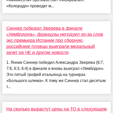
«Колорадо» проведет м...
Синнер победил Зверева в финале
«Уимблдона», французы негодуют из-за слов
экс-премьера Испании про сборную,
российские пловцы выиграли медальный
зачет на ЧЕ и другие новости
1. Янник Синнер победил Александра Зверева (6:7,
7:6, 6:3, 6:4) в финале и вновь выиграл «Уимблдон».
Это пятый трофей итальянца на турнирах
«Большого шлема». К тому же Синнер стал десятым
т...
На сколько вырастут цены на ТО в следующем