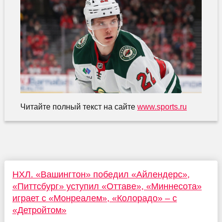
Читайте полный текст на сайте
www.sports.ru
НХЛ. «Вашингтон» победил «Айлендерс»,
«Питтсбург» уступил «Оттаве», «Миннесота»
играет с «Монреалем», «Колорадо» – с
«Детройтом»