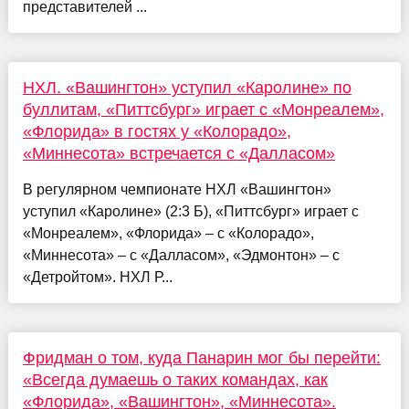
представителей ...
НХЛ. «Вашингтон» уступил «Каролине» по
буллитам, «Питтсбург» играет с «Монреалем»,
«Флорида» в гостях у «Колорадо»,
«Миннесота» встречается с «Далласом»
В регулярном чемпионате НХЛ «Вашингтон»
уступил «Каролине» (2:3 Б), «Питтсбург» играет с
«Монреалем», «Флорида» – с «Колорадо»,
«Миннесота» – с «Далласом», «Эдмонтон» – с
«Детройтом». НХЛ Р...
Фридман о том, куда Панарин мог бы перейти:
«Всегда думаешь о таких командах, как
«Флорида», «Вашингтон», «Миннесота».