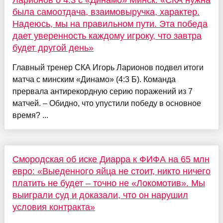
была самоотдача, взаимовыручка, характер.
Надеюсь, мы на правильном пути. Эта победа
дает уверенность каждому игроку, что завтра
будет другой день»
Главный тренер СКА Игорь Ларионов подвел итоги
матча с минским «Динамо» (4:3 Б). Команда
прервала антирекордную серию поражений из 7
матчей. – Обидно, что упустили победу в основное
время? ...
Смородская об иске Диарра к ФИФА на 65 млн
евро: «Выеденного яйца не стоит, никто ничего
платить не будет – точно не «Локомотив». Мы
выиграли суд и доказали, что он нарушил
условия контракта»