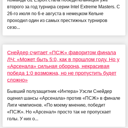
второго за год турнира серии Intel Extreme Masters. С
26-го июля по 6-е августа в немецком Кельне
проходил один из самых престижных турниров
сезо...
Снейдер считает «ПСЖ» фаворитом финала
ЛЧ: «Может быть 5:0, как в прошлом году. Но у
«Арсенала» сильная оборона, некрасивая
победа 1:0 возможна, но не пропустить будет
сложно»
Бывший полузащитник «Интера» Уэсли Снейдер
оценил шансы «Арсенала» против «ПСЖ» в финале
Лиги чемпионов. «По моему мнению, победит
«ПСЖ». Но «Арсенал» просто так не пропускает
голы. У них о...