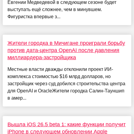
Евгении Медведевой в следующем сезоне будет
выступать ещё сложнее, чем в минувшем.
Фигуристка впервые з...
Жители городка в Мичигане проиграли борьбу
против дата-центра OpenAI после давления
миллиардера-застройщика
Местные власти дважды отклонили проект ИИ-
комплекса стоимостью $16 млрд долларов, но
застройщик через суд добился строительства центра
для OpenAI и OracleЖители городка Салин-Тауншип
в амер...
Вышла iOS 26.5 beta 1: какие функции получит
iPhone в следующем обновлении Apple