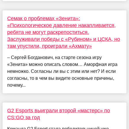
Семак о проблемах «Зенита»:
«Психологическое давление накапливается,
ребята не могут раскрепоститься.
Заслуживали победы с «Рубином» и ЦСКА, но
там упустили, проиграли «Ахмату»
– Сергей Богданович, на старте сезона игру
«Зенита» можно описать словом… Аморфная игра
немножко. Согласны ли вы с этим или нет? И если
согласны, то в чем вы видите основные причины,
почему...
G2 Esports выиграли второй «мастерс» по
CS:GO за год
Команда G2 Esport стала победительницей уже