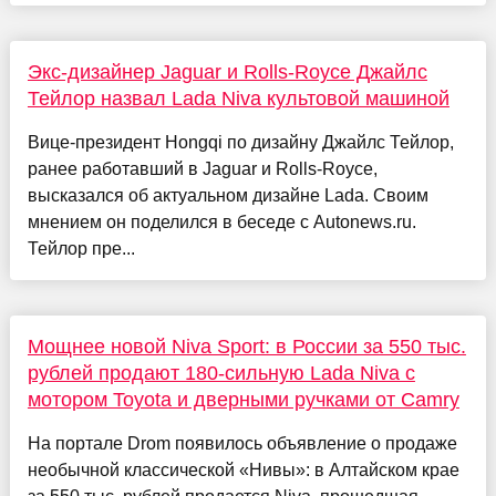
Экс-дизайнер Jaguar и Rolls-Royce Джайлс
Тейлор назвал Lada Niva культовой машиной
Вице-президент Hongqi по дизайну Джайлс Тейлор,
ранее работавший в Jaguar и Rolls-Royce,
высказался об актуальном дизайне Lada. Своим
мнением он поделился в беседе с Autonews.ru.
Тейлор пре...
Мощнее новой Niva Sport: в России за 550 тыс.
рублей продают 180-сильную Lada Niva с
мотором Toyota и дверными ручками от Camry
На портале Drom появилось объявление о продаже
необычной классической «Нивы»: в Алтайском крае