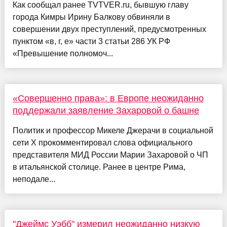
Как сообщал ранее TVTVER.ru, бывшую главу
города Кимры Ирину Балкову обвиняли в
совершении двух преступлений, предусмотренных
пунктом «в, г, е» части 3 статьи 286 УК РФ
«Превышение полномоч...
«Совершенно права»: в Европе неожиданно
поддержали заявление Захаровой о башне
Политик и профессор Микеле Джерачи в социальной
сети Х прокомментировал слова официального
представителя МИД России Марии Захаровой о ЧП
в итальянской столице. Ранее в центре Рима,
неподале...
"Джеймс Уэбб" измерил неожиданно низкую