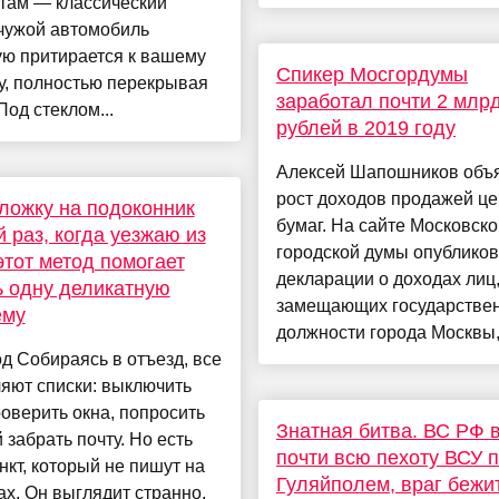
 там — классический
 чужой автомобиль
ую притирается к вашему
Спикер Мосгордумы
у, полностью перекрывая
заработал почти 2 млр
Под стеклом...
рублей в 2019 году
Алексей Шапошников объ
рост доходов продажей ц
ложку на подоконник
бумаг. На сайте Московско
 раз, когда уезжаю из
городской думы опублико
этот метод помогает
декларации о доходах лиц
 одну деликатную
замещающих государстве
ему
должности города Москвы,.
д Собираясь в отъезд, все
яют списки: выключить
роверить окна, попросить
Знатная битва. ВС РФ 
 забрать почту. Но есть
почти всю пехоту ВСУ 
нкт, который не пишут на
Гуляйполем, враг бежи
х. Он выглядит странно,