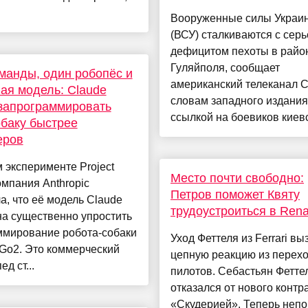
Вооруженные силы Украи
(ВСУ) сталкиваются с сер
дефицитом пехоты в райо
Гуляйполя, сообщает
манды, один робопёс и
американский телеканал 
ая модель: Claude
словам западного издания
запрограммировать
ссылкой на боевиков киевс
баку быстрее
еров
 эксперименте Project
Место почти свободно:
омпания Anthropic
Петров поможет Квяту
а, что её модель Claude
трудоустроиться в Rena
а существенно упростить
ммирование робота-собаки
Уход Феттеля из Ferrari вы
 Go2. Это коммерческий
цепную реакцию из перех
д ст...
пилотов. Себастьян Фетте
отказался от нового контр
«Скудерией». Теперь непо