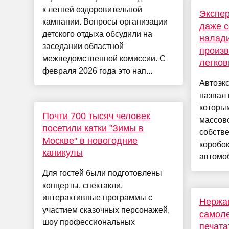
к летней оздоровительной
Экспер
кампании. Вопросы организации
даже с
детского отдыха обсудили на
налади
заседании областной
произв
межведомственной комиссии. С
легко
февраля 2026 года это нап...
Автоэк
назвал
которым
Почти 700 тысяч человек
массов
посетили катки "Зимы в
собств
Москве" в новогодние
коробок
каникулы
автомоб
Для гостей были подготовлены
концерты, спектакли,
интерактивные программы с
Нержа
участием сказочных персонажей,
самоле
шоу профессиональных
печата