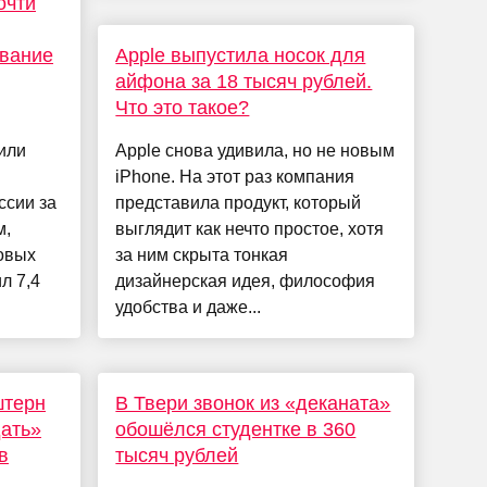
очти
вание
Apple выпустила носок для
айфона за 18 тысяч рублей.
Что это такое?
или
Apple снова удивила, но не новым
iPhone. На этот раз компания
ссии за
представила продукт, который
м,
выглядит как нечто простое, хотя
овых
за ним скрыта тонкая
л 7,4
дизайнерская идея, философия
удобства и даже...
штерн
В Твери звонок из «деканата»
ать»
обошёлся студентке в 360
в
тысяч рублей