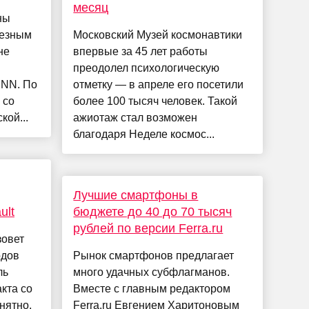
месяц
ны
ьезным
Московский Музей космонавтики
не
впервые за 45 лет работы
преодолел психологическую
CNN. По
отметку — в апреле его посетили
 со
более 100 тысяч человек. Такой
кой...
ажиотаж стал возможен
благодаря Неделе космос...
Лучшие смартфоны в
ult
бюджете до 40 до 70 тысяч
рублей по версии Ferra.ru
зовет
одов
Рынок смартфонов предлагает
ль
много удачных субфлагманов.
акта со
Вместе с главным редактором
нятно,
Ferra.ru Евгением Харитоновым