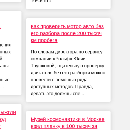
105-й отз...
д
Как проверить мотор авто без
его разбора после 200 тысяч
км пробега
яснил
енных
По словам директора по сервису
й
компании «Рольф» Юлии
ваны
Трушковой, тщательную проверку
,
двигателя без его разборки можно
нные
провести с помощью ряда
..
доступных методов. Правда,
делать это должны спе...
выжгли
под
Музей космонавтики в Москве
т
взял планку в 100 тысяч за