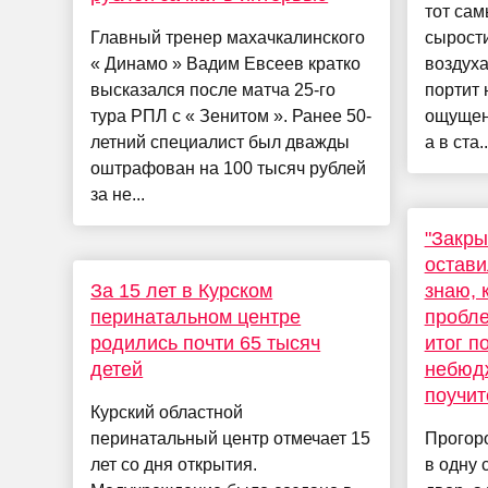
тот са
Главный тренер махачкалинского
сырости
« Динамо » Вадим Евсеев кратко
воздуха
высказался после матча 25-го
портит 
тура РПЛ с « Зенитом ». Ранее 50-
ощущени
летний специалист был дважды
а в ста..
оштрафован на 100 тысяч рублей
за не...
"Закры
остави
За 15 лет в Курском
знаю, 
перинатальном центре
пробле
родились почти 65 тысяч
итог п
детей
небюд
поучи
Курский областной
перинатальный центр отмечает 15
Прогоро
лет со дня открытия.
в одну 