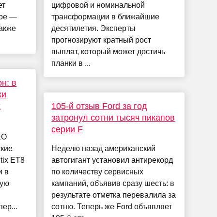
ет
цифровой и номинальной
ное —
трансформации в ближайшие
также
десятилетия. Эксперты
прогнозируют кратный рост
выплат, который может достичь
планки в ...
н: в
ки
х
105-й отзыв Ford за год
затронул сотни тысяч пикапов
серии F
EO
ские
Неделю назад американский
tix ET8
автогигант установил антирекорд
и в
по количеству сервисных
ную
кампаний, объявив сразу шесть: в
результате отметка перевалила за
ер...
сотню. Теперь же Ford объявляет