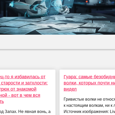
ц-то я избавилась от
Гуара: самые безобидн
 старости и затхлости:
волки, которых почти н
трюк от знакомой
видел
ной - вот в чем вся
Гривистые волки не относ
ть
к настоящим волкам, ни к 
д Запах. Не явная вонь, а
Источник изображения: Li