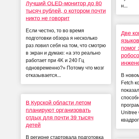
Лучший OLED-монитор до 80
н...
тысяч рублей, о котором почти
никто не говорит
Если честно, то во время
Две ко
подготовки обзора я несколько
языков
раз ловил себя на том, что смотрю
помог 
в экран и думаю: «а это реально
робосо
работает при 4K и 240 Гц
инжен
одновременно?» Потому что мозг
отказывается...
В новом
Fetch к
показал
способн
В Курской области летом
програ
планируют организовать
Unitree
отдых для почти 39 тысяч
квадропе
детей
В регионе стартовала подготовка