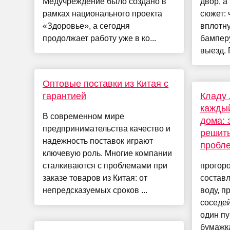
Медучреждение было создано в
двор, а
рамках национального проекта
сюжет:
«Здоровье», а сегодня
вплотн
продолжает работу уже в ко...
бампер
выезд. 
Оптовые поставки из Китая с
гарантией
Кладу 
каждый
В современном мире
дома: 
предпринимательства качество и
решить
надежность поставок играют
пробл
ключевую роль. Многие компании
сталкиваются с проблемами при
прогоро
заказе товаров из Китая: от
составл
непредсказуемых сроков ...
воду, п
соседей
один пу
бумажка