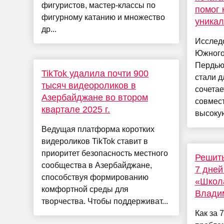
фигуристов, мастер-классы по
помог 
фигурному катанию и множество
уникал
др...
Исследо
Южного
Пердью
TikTok удалила почти 900
стали д
тысяч видеороликов в
сочетае
Азербайджане во втором
совмес
квартале 2025 г.
высокую
Ведущая платформа коротких
видероликов TikTok ставит в
приоритет безопасность местного
Решить
сообщества в Азербайджане,
7 дней
способствуя формированию
«Школа
комфортной среды для
Влади
творчества. Чтобы поддерживат...
Как за 