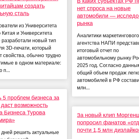
В каких субъектах РФ п
китайцам создать
нет спроса на новые
ьную сталь
автомобили — исследо
рынка
ватели из Университета
 Китая и Университета
Аналитики маркетингового
 разработали новый тип
агентства НАПИ представ
ля 3D-печати, который
итоговый отчет по
т свойства, обычно трудно
автомобильному рынку Ро
тимые в одном материале:
2025 год. Согласно данны
 п...
общий объем продаж легк
автомобилей в РФ состави
млн...
 5 проблем бизнеса за
 даст возможность
 Бизнеса Турова
За новый клип Морген
мира»
попросил фанатов «отд
почти 1,5 млн дизлайко
7 дней решить актуальные