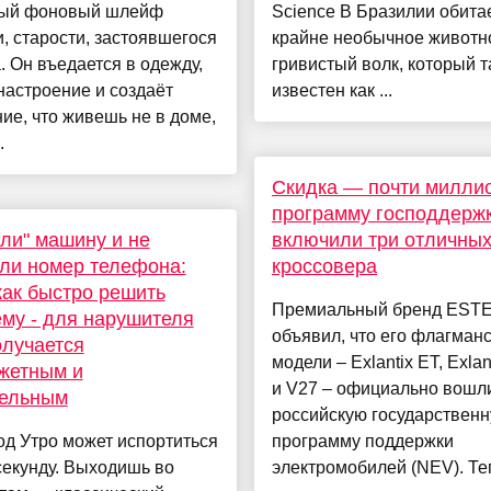
мый фоновый шлейф
Science В Бразилии обита
, старости, застоявшегося
крайне необычное живот
. Он въедается в одежду,
гривистый волк, который 
настроение и создаёт
известен как ...
е, что живешь не в доме,
.
Скидка — почти миллио
программу господдерж
ли" машину и не
включили три отличны
ли номер телефона:
кроссовера
как быстро решить
Премиальный бренд EST
му - для нарушителя
объявил, что его флагман
олучается
модели – Exlantix ET, Exlan
жетным и
и V27 – официально вошл
тельным
российскую государствен
д Утро может испортиться
программу поддержки
секунду. Выходишь во
электромобилей (NEV). Теп