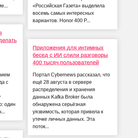
е...
«Российская Газета» выделила
восемь самых интересных
вариантов. Honor 400 P...
я
делать
Приложения для интимных
бесед с ИИ слили разговоры
400 тысяч пользователей
нием
Портал Cybernews рассказал, что
да с
ещё 28 августа в сервере
распределения и хранения
у
данных Kafka Broker была
ю: один
обнаружена серьёзная
..
уязвимость, которая привела к
утечке личных данных. Эта
поток...