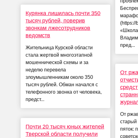
пробле
Беспре
Курянка лишилась почти 350
марафо
тысяч рублей, поверив
(https:/
звонкам лжесотрудников
«Школа
ведомств
Владим
пред...
Жительница Курской области
стала жертвой многоэтапной
мошеннической схемы и за
неделю перевела
От ржа
злоумышленникам около 350
отчист
тысяч рублей. Обман начался с
средст
телефонного звонка от человека,
странн
предст...
журнал
От ржав
старый 
Почти 20 тысяч юных жителей
пяток: 
Тверской области получили
советск