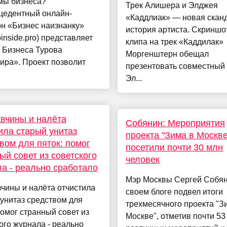
мы бизнеса?
Трек Алишера и Элджея
цедентный онлайн-
«Каддлиак» — новая скан
н «Бизнес наизнанку»
история артиста. Скриншо
/binside.pro) представляет
клипа на трек «Каддилак»
 Бизнеса Турова
Моргенштерн обещал
ира». Проект позволит
презентовать совместный 
Эл...
вчины и налёта
Собянин: Мероприятия
ила старый унитаз
проекта "Зима в Москве
вом для пяток: помог
посетили почти 30 млн
ый совет из советского
человек
а - реально сработало
Мэр Москвы Сергей Собян
чины и налёта отчистила
своем блоге подвел итоги
унитаз средством для
трехмесячного проекта "З
помог странный совет из
Москве", отметив почти 53
ого журнала - реально