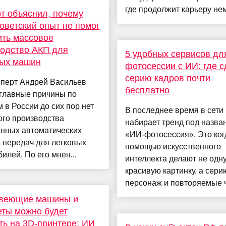
где продолжит карьеру нем
т объяснил, почему
оветский опыт не помог
ть массовое
одство АКП для
5 удобных сервисов дл
вых машин
фотосессии с ИИ: где с
серию кадров почти
сперт Андрей Васильев
бесплатно
 главные причины по
 в России до сих пор нет
В последнее время в сети
ого производства
набирает тренд под назва
енных автоматических
«ИИ-фотосессия». Это ког
 передач для легковых
помощью искусственного
илей. По его мнен...
интеллекта делают не одн
красивую картинку, а сери
персонаж и повторяемые ч.
веющие машины и
ты можно будет
ть на 3D-принтере: ИИ