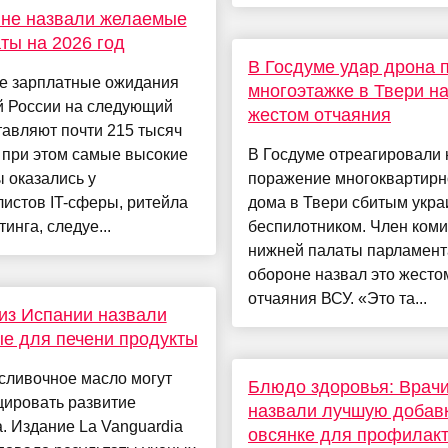
яне назвали желаемые
ты на 2026 год
В Госдуме удар дрона 
е зарплатные ожидания
многоэтажке в Твери н
й России на следующий
жестом отчаяния
тавляют почти 215 тысяч
 при этом самые высокие
В Госдуме отреагировали 
 оказались у
поражение многоквартирн
истов IT-сферы, ритейла
дома в Твери сбитым укра
тинга, следуе...
беспилотником. Член коми
нижней палаты парламент
обороне назвал это жесто
отчаяния ВСУ. «Это та...
из Испании назвали
е для печени продукты
сливочное масло могут
Блюдо здоровья: Врач
цировать развитие
назвали лучшую добавк
. Издание La Vanguardia
овсянке для профилак