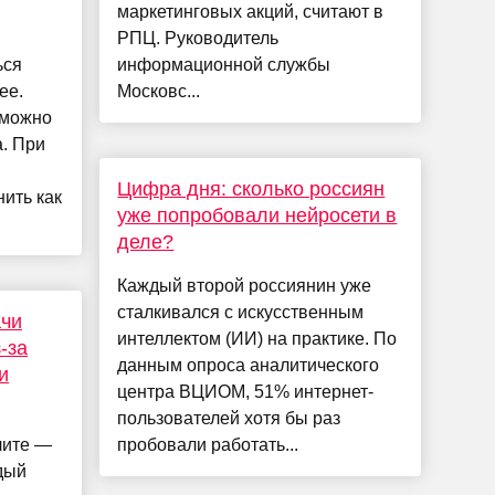
маркетинговых акций, считают в
РПЦ. Руководитель
ься
информационной службы
ее.
Московс...
 можно
а. При
Цифра дня: сколько россиян
ить как
уже попробовали нейросети в
деле?
Каждый второй россиянин уже
сталкивался с искусственным
ачи
интеллектом (ИИ) на практике. По
-за
данным опроса аналитического
и
центра ВЦИОМ, 51% интернет-
пользователей хотя бы раз
лите —
пробовали работать...
дый