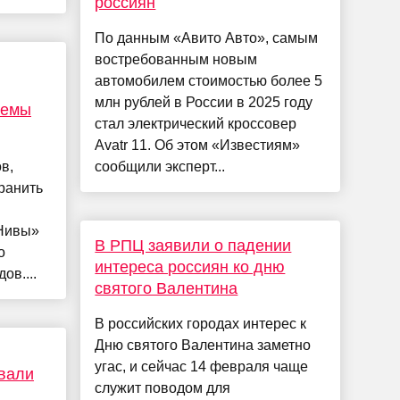
россиян
По данным «Авито Авто», самым
востребованным новым
автомобилем стоимостью более 5
млн рублей в России в 2025 году
лемы
стал электрический кроссовер
Avatr 11. Об этом «Известиям»
в,
сообщили эксперт...
ранить
«Нивы»
В РПЦ заявили о падении
о
интереса россиян ко дню
ов....
святого Валентина
В российских городах интерес к
Дню святого Валентина заметно
угас, и сейчас 14 февраля чаще
вали
служит поводом для