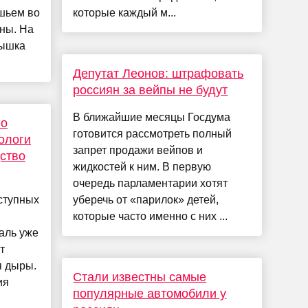
шьем во
которые каждый м...
ны. На
дышка
Депутат Леонов: штрафовать
россиян за вейпы не будут
В ближайшие месяцы Госдума
го
готовится рассмотреть полный
ологи
запрет продажи вейпов и
ство
жидкостей к ним. В первую
очередь парламентарии хотят
оступных
уберечь от «парилок» детей,
которые часто именно с них ...
аль уже
т
я дыры.
Стали известны самые
ия
популярные автомобили у