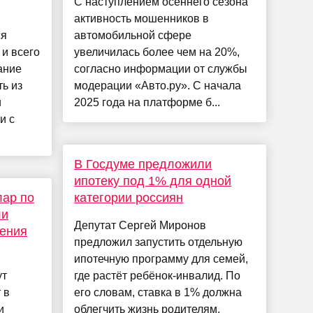
С наступлением осеннего сезона
активность мошенников в
ся
автомобильной сфере
и всего
увеличилась более чем на 20%,
ание
согласно информации от службы
ь из
модерации «Авто.ру». С начала
и
2025 года на платформе б...
и с
В Госдуме предложили
ипотеку под 1% для одной
лар по
категории россиян
ли
Депутат Сергей Миронов
ления
предложил запустить отдельную
ипотечную программу для семей,
ут
где растёт ребёнок-инвалид. По
 в
его словам, ставка в 1% должна
и
облегчить жизнь родителям,