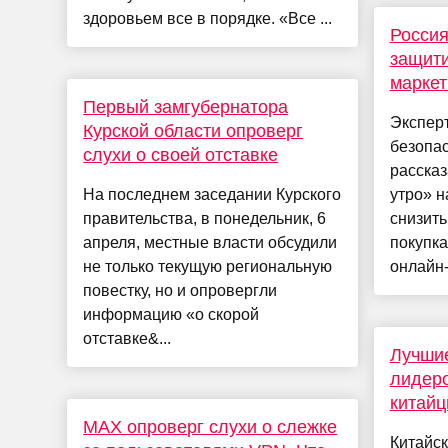
здоровьем все в порядке. «Все ...
Россия
защити
маркет
Первый замгубернатора
Экспер
Курской области опроверг
безопа
слухи о своей отставке
расска
На последнем заседании Курского
утро» н
правительства, в понедельник, 6
снизить
апреля, местные власти обсудили
покупка
не только текущую региональную
онлайн-
повестку, но и опровергли
информацию «о скорой
отставке&...
Лучши
лидеро
китай
MAX опроверг слухи о слежке
Китайс