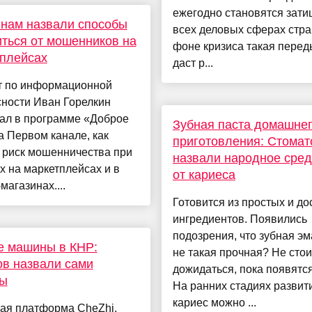
ежегодно становятся зати
нам назвали способы
всех деловых сферах стра
ться от мошенников на
фоне кризиса такая пере
плейсах
даст р...
т по информационной
сности Иван Горелкин
зал в программе «Доброе
Зубная паста домашне
а Первом канале, как
приготовления: Стомат
 риск мошенничества при
назвали народное сред
х на маркетплейсах и в
от кариеса
магазинах....
Готовится из простых и д
ингредиентов. Появились
подозрения, что зубная эм
е машины в КНР:
не такая прочная? Не стои
в назвали сами
дожидаться, пока появятс
цы
На ранних стадиях развит
кариес можно ...
кая платформа CheZhi,