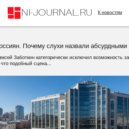
К новостям
россиян. Почему слухи назвали абсурдными
ксей Заботкин категорически исключил возможность за
что подобный сцена...