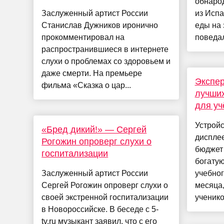
обнаро
Заслуженный артист России
из Исп
Станислав Дужников иронично
еды на 
прокомментировал на
поведал
распространившиеся в интернете
слухи о проблемах со здоровьем и
даже смерти. На премьере
Экспер
фильма «Сказка о цар...
лучших
для у
Устрой
«Бред дикий!» — Сергей
дисплее
Рогожин опроверг слухи о
бюджет
госпитализации
богатую
Заслуженный артист России
учебног
Сергей Рогожин опроверг слухи о
месяца,
своей экстренной госпитализации
учеников
в Новороссийске. В беседе с 5-
tv.ru музыкант заявил, что с его