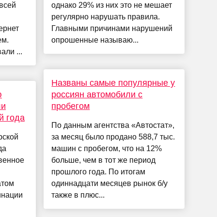
 всей
однако 29% из них это не мешает
регулярно нарушать правила.
ернет
Главными причинами нарушений
ем.
опрошенные называю...
ли ...
Названы самые популярные у
ю
россиян автомобили с
ли
пробегом
й года
По данным агентства «Автостат»,
рской
за месяц было продано 588,7 тыс.
да
машин с пробегом, что на 12%
венное
больше, чем в тот же период
прошлого года. По итогам
атом
одиннадцати месяцев рынок б/у
инации
также в плюс...