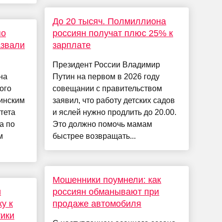
До 20 тысяч. Полмиллиона
по
россиян получат плюс 25% к
азвали
зарплате
Президент России Владимир
на
Путин на первом в 2026 году
ого
совещании с правительством
инским
заявил, что работу детских садов
тета
и яслей нужно продлить до 20.00.
а по
Это должно помочь мамам
м
быстрее возвращать...
Мошенники поумнели: как
и
россиян обманывают при
у к
продаже автомобиля
тики