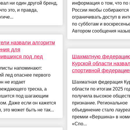
вал ни один другой бренд,
информация о том, что по
что это, и правда,
России якобы собираются
гиче...
ограничивать доступ в инт
по субботам и воскресень
Автором сообщения называ
ели назвали алгоритм
ения для
лившихся под лед
Шахматную федераци
Курской области назва
листы напоминают:
спортивной федерацие
й лед опаснее первого
он не издает
Шахматная федерация Ку
реждающего треска, а
области по итогам 2025 го
рушится под шагающим
получила высокое общест
ом. Даже если он кажется
признание. Региональное
, это может быть не так...
объединение стало лауре
премии «Вершина» в ном
«Спо...