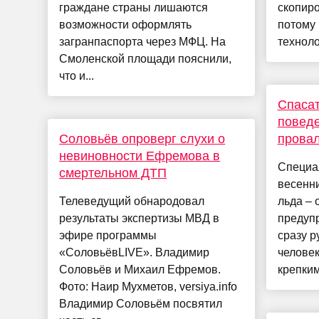
граждане страны лишаются
скопиро
возможности оформлять
потому 
загранпаспорта через МФЦ. На
техноло
Смоленской площади пояснили,
что и...
Спасат
повед
Соловьёв опроверг слухи о
прова
невиновности Ефремова в
Специа
смертельном ДТП
весенни
Телеведущий обнародовал
льда – 
результаты экспертизы МВД в
предуп
эфире программы
сразу 
«СоловьёвLIVE». Владимир
человек
Соловьёв и Михаил Ефремов.
крепким
Фото: Наир Мухметов, versiya.info
Владимир Соловьём посвятил