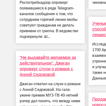
Роспотребнадзор опроверг
чиновни
появившиеся в ряде Telegram-
каналов сообщения о том, что
сотрудники горячей линии якобы
Ученые
советуют гражданам не делать
способ
прививки от гриппа. В ведомстве
лекарс
подчеркнули: &l...
Исслед
1700 б
взаимо
"Не выдавайте желаемое за
утренн
действительное". Джиган
и улучш
опроверг слухи о романе с
также н
Анной Седоковой
Данные 
Джиган ответил на слухи о романе
с Анной Седоковой. На гала-
ужине премии МУЗ-ТВ 40-летний
Прода
рэпер дал понять, что между ними
нового