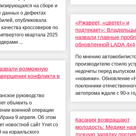
лизирующаяся на сборе и
е данных о дефектах
билей, опубликовала
«Ржавеет, «цветет» и
 качества кроссоверов по
подтекает»: Владельцы
четвертого квартала 2025
назвали главные проб
идерами ...
обновленной LADA 4x4
По мнению автомобилисто
производителю стоило уст
азвали возможную
недочеты перед выпуском
авершения конфликта в
«новинки». Обновление 
поклонники отечественног
автопрома ждали с 90-х год
анское руководство
ет объявить о
ении военной операции
Ирана 9 апреля. Об этом
Касания возвращают
т новостной сайт Ynet со
молодость: Медики наз
 на израильского
лучшую зарядку против