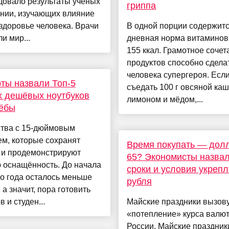
довало результаты ученых
гриппа
ании, изучающих влияние
здоровье человека. Врачи
В одной порции содержит
и мир...
дневная норма витаминов 
155 ккал. Грамотное сочет
продуктов способно сделат
человека супергероя. Есл
ты назвали Топ-5
съедать 100 г овсяной каш
 дешёвых ноутбуков
лимоном и мёдом,...
чёбы
ства с 15-дюймовым
м, которые сохранят
Время покупать — дол
 и продемонстрируют
65? Экономисты назва
 оснащённость. До начала
сроки и условия укреп
о года осталось меньше
рубля
 а значит, пора готовить
 и студен...
Майские праздники вызов
«потепление» курса валют
России. Майские праздник