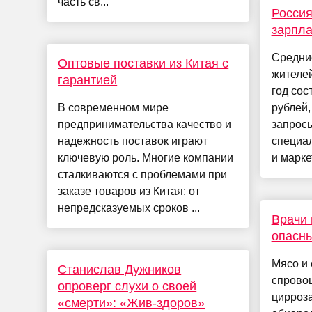
часть св...
Росси
зарпла
Средни
Оптовые поставки из Китая с
жителе
гарантией
год сос
В современном мире
рублей,
предпринимательства качество и
запросы
надежность поставок играют
специал
ключевую роль. Многие компании
и марке
сталкиваются с проблемами при
заказе товаров из Китая: от
непредсказуемых сроков ...
Врачи 
опасны
Мясо и 
Станислав Дужников
спрово
опроверг слухи о своей
цирроза
«смерти»: «Жив-здоров»