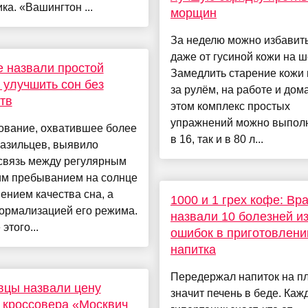
ка. «Вашингтон ...
морщин
За неделю можно избавит
даже от гусиной кожи на ш
 назвали простой
Замедлить старение кожи
 улучшить сон без
за рулём, на работе и дом
тв
этом комплекс простых
упражнений можно выполн
ование, охватившее более
в 16, так и в 80 л...
разильцев, выявило
связь между регулярным
им пребыванием на солнце
ением качества сна, а
1000 и 1 грех кофе: Вр
ормализацией его режима.
назвали 10 болезней из
этого...
ошибок в приготовлени
напитка
Передержал напиток на п
вцы назвали цену
значит печень в беде. Каж
 кроссовера «Москвич