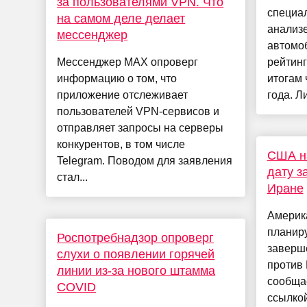
за пользователями VPN. Что
специа
на самом деле делает
анализ
мессенджер
автомо
Мессенджер MAX опроверг
рейтинг
информацию о том, что
итогам 
приложение отслеживает
года. Л
пользователей VPN-сервисов и
отправляет запросы на серверы
конкурентов, в том числе
США н
Telegram. Поводом для заявления
дату з
стал...
Иране
Америк
планиру
Роспотребнадзор опроверг
заверш
слухи о появлении горячей
против 
линии из-за нового штамма
сообщае
COVID
ссылкой