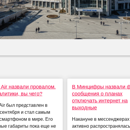
 Air назвали провалом.
В Минцифры назвали 
алитики, вы чего?
сообщения о планах
отключать интернет на
Air был представлен в
выходные
сентября и стал самым
смартфоном в мире. Его
Накануне в мессенджерах
ные габариты пока еще не
активно распространялас