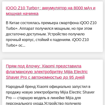
iQOO Z10 Turbo+: аккумулятор на 8000 мАч и
мощная начинка
В Китае состоялась премьера смартфона iQOO Z10
Turbo+. Аппарат получился мощным, но при этом
достаточно доступным. Устройство получило
прочный корпус, стойкий к падениям. iQOO Z10
Turbo+ ос...
Прям под ёлочку: Xiaomi представила
флагманскую электробритву Mijia Electric
Shaver Pro с автономностью до 95 дней
Народный бренд Xiaomi официально запустил в
продажу новую электробритву Mijia Electric Shaver
Pro — старшую модель в линейке Mijia для
персонального ухода.Устройство получило