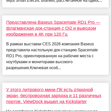
Mijia Smart Electric Blanket, рассчитанное на однос...
Представлена Baseus Spacemate RD1 Pro —
флагманская док-станция с Qi2 и выводом
изображения в 4K при 120 Гц
В рамках выставки CES 2026 компания Baseus
представила настольную док-станцию Spacemate
RD1 Pro, ориентированную на рабочие места с
ноутбуками и мониторами высокого
разрешения.Ключевая особ...
У этого литрового мини-ПК есть откидной
экран, беспроводная зарядка и 11 различных
портов. ViewDock вышел на Kickstarter