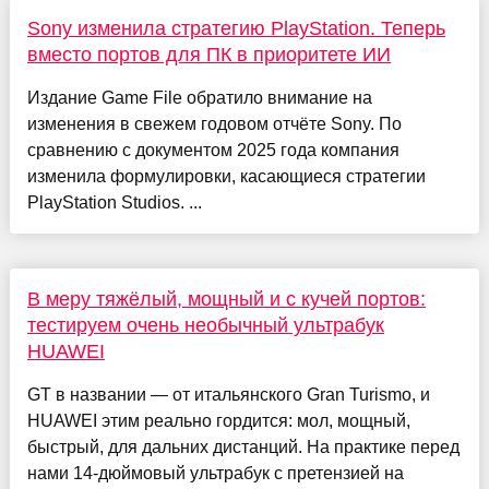
Sony изменила стратегию PlayStation. Теперь
вместо портов для ПК в приоритете ИИ
Издание Game File обратило внимание на
изменения в свежем годовом отчёте Sony. По
сравнению с документом 2025 года компания
изменила формулировки, касающиеся стратегии
PlayStation Studios. ...
В меру тяжёлый, мощный и с кучей портов:
тестируем очень необычный ультрабук
HUAWEI
GT в названии — от итальянского Gran Turismo, и
HUAWEI этим реально гордится: мол, мощный,
быстрый, для дальних дистанций. На практике перед
нами 14-дюймовый ультрабук с претензией на