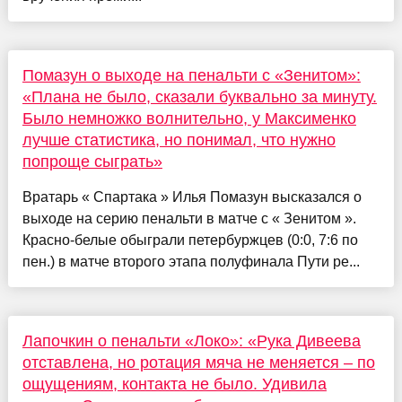
Помазун о выходе на пенальти с «Зенитом»:
«Плана не было, сказали буквально за минуту.
Было немножко волнительно, у Максименко
лучше статистика, но понимал, что нужно
попроще сыграть»
Вратарь « Спартака » Илья Помазун высказался о
выходе на серию пенальти в матче с « Зенитом ».
Красно-белые обыграли петербуржцев (0:0, 7:6 по
пен.) в матче второго этапа полуфинала Пути ре...
Лапочкин о пенальти «Локо»: «Рука Дивеева
отставлена, но ротация мяча не меняется – по
ощущениям, контакта не было. Удивила