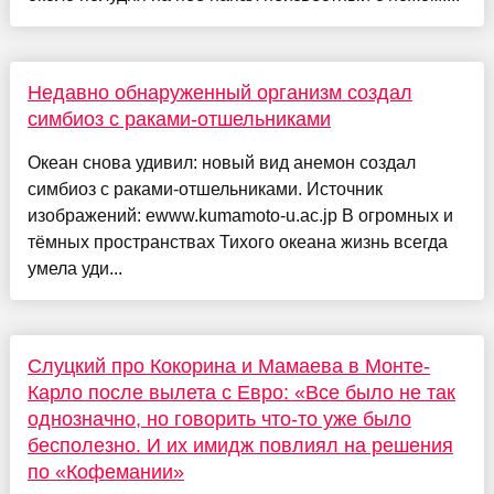
Недавно обнаруженный организм создал
симбиоз с раками-отшельниками
Океан снова удивил: новый вид анемон создал
симбиоз с раками-отшельниками. Источник
изображений: ewww.kumamoto-u.ac.jp В огромных и
тёмных пространствах Тихого океана жизнь всегда
умела уди...
Слуцкий про Кокорина и Мамаева в Монте-
Карло после вылета с Евро: «Все было не так
однозначно, но говорить что-то уже было
бесполезно. И их имидж повлиял на решения
по «Кофемании»