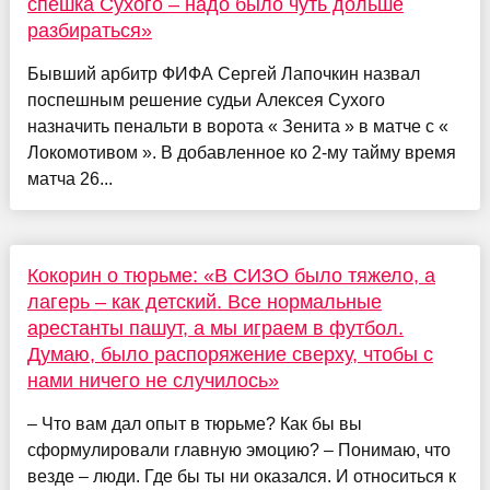
спешка Сухого – надо было чуть дольше
разбираться»
Бывший арбитр ФИФА Сергей Лапочкин назвал
поспешным решение судьи Алексея Сухого
назначить пенальти в ворота « Зенита » в матче с «
Локомотивом ». В добавленное ко 2-му тайму время
матча 26...
Кокорин о тюрьме: «В СИЗО было тяжело, а
лагерь – как детский. Все нормальные
арестанты пашут, а мы играем в футбол.
Думаю, было распоряжение сверху, чтобы с
нами ничего не случилось»
– Что вам дал опыт в тюрьме? Как бы вы
сформулировали главную эмоцию? – Понимаю, что
везде – люди. Где бы ты ни оказался. И относиться к