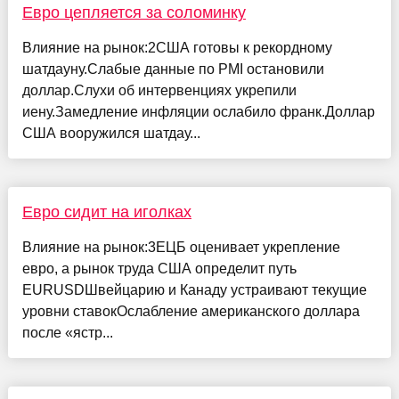
Евро цепляется за соломинку
Влияние на рынок:2США готовы к рекордному
шатдауну.Слабые данные по PMI остановили
доллар.Слухи об интервенциях укрепили
иену.Замедление инфляции ослабило франк.Доллар
США вооружился шатдау...
Евро сидит на иголках
Влияние на рынок:3ЕЦБ оценивает укрепление
евро, а рынок труда США определит путь
EURUSDШвейцарию и Канаду устраивают текущие
уровни ставокОслабление американского доллара
после «ястр...