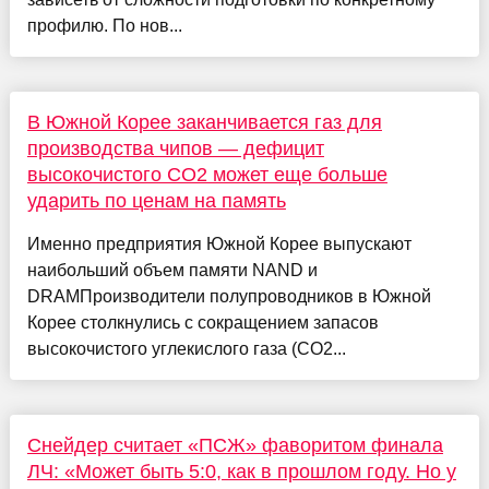
профилю. По нов...
В Южной Корее заканчивается газ для
производства чипов — дефицит
высокочистого CO2 может еще больше
ударить по ценам на память
Именно предприятия Южной Корее выпускают
наибольший объем памяти NAND и
DRAMПроизводители полупроводников в Южной
Корее столкнулись с сокращением запасов
высокочистого углекислого газа (CO2...
Снейдер считает «ПСЖ» фаворитом финала
ЛЧ: «Может быть 5:0, как в прошлом году. Но у