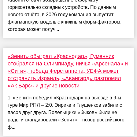
горизонтально складных устройств. По данным
нового отчёта, в 2026 году компания выпустит
флагманскую модель с книжным форм-фактором,
которая может получ...
«Зенит» обыграл «Краснодар», Гуменник
отобрался на Олимпиаду, ничья «Арсенала» и
«Сити», победа Ферстаппена, УЕФА может
отстранить Израиль, «Авангард» разгромил
«Ак Барс» и другие новости
1. «Зенит» победил «Краснодар» на выезде в 9-м
туре Мир РПЛ – 2:0. Энрике и Глушенков забили с
пасов друг друга. Болельщики «быков» были не
рады и скандировали «Зенит» – позор российского
ф...