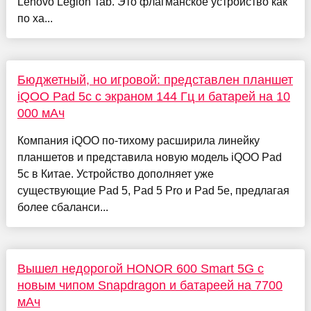
Lenovo Legion Tab. Это флагманское устройство как
по ха...
Бюджетный, но игровой: представлен планшет
iQOO Pad 5c с экраном 144 Гц и батарей на 10
000 мАч
Компания iQOO по-тихому расширила линейку
планшетов и представила новую модель iQOO Pad
5c в Китае. Устройство дополняет уже
существующие Pad 5, Pad 5 Pro и Pad 5e, предлагая
более сбаланси...
Вышел недорогой HONOR 600 Smart 5G с
новым чипом Snapdragon и батареей на 7700
мАч