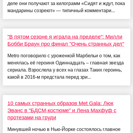
деле они получают за килограмм «Сидят и ждут, пока
мандарины созреют» — типичный комментари...
"В пятом сезоне я играла на пределе": Милли
Бобби Браун про финал "Очень странных дел"
Metro поговорило с уроженкой Марбельи о том, как
менялась её героиня Одиннадцать – главная звезда
сериала. Взрослела у всех на глазах Таких героинь,
какой в 2016-м предстала перед зри...
10 самых странных образов Met Gala: Люк
Эванс в "БДСМ-костюме" и Лена Махфуф с
протезами на груди
Минувшей ночью в Нью-Йорке состоялось главное