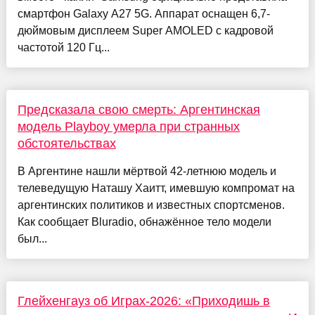
смартфон Galaxy A27 5G. Аппарат оснащен 6,7-
дюймовым дисплеем Super AMOLED с кадровой
частотой 120 Гц...
Предсказала свою смерть: Аргентинская
модель Playboy умерла при странных
обстоятельствах
В Аргентине нашли мёртвой 42-летнюю модель и
телеведущую Наташу Хаитт, имевшую компромат на
аргентинских политиков и известных спортсменов.
Как сообщает Bluradio, обнажённое тело модели
был...
Глейхенгауз об Играх-2026: «Приходишь в