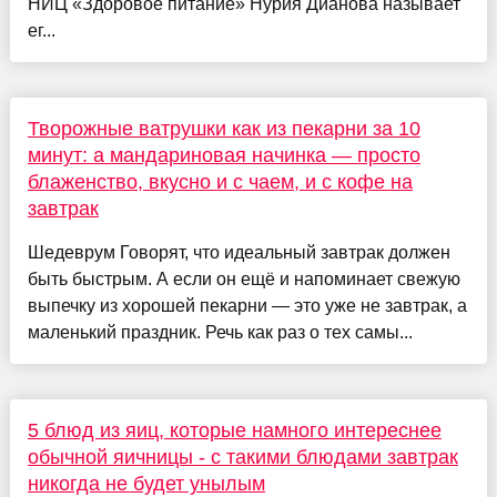
НИЦ «Здоровое питание» Нурия Дианова называет
ег...
Творожные ватрушки как из пекарни за 10
минут: а мандариновая начинка — просто
блаженство, вкусно и с чаем, и с кофе на
завтрак
Шедеврум Говорят, что идеальный завтрак должен
быть быстрым. А если он ещё и напоминает свежую
выпечку из хорошей пекарни — это уже не завтрак, а
маленький праздник. Речь как раз о тех самы...
5 блюд из яиц, которые намного интереснее
обычной яичницы - с такими блюдами завтрак
никогда не будет унылым