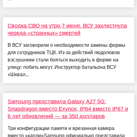
Сводка СВО на утро 7 июня. ВСУ захлестнула
череда «странных» смертей
В ВСУ заговорили о необходимости замены формы
для сотрудников ТЦК. Из-за действий людоловов
вэсэушники стали бояться выходить в форме на
улицу: побить могут. Инструктор батальона ВСУ
«Шквал...
Samsung представила Galaxy A27 5G:
Snapdragon вместо Exynos, IP64 вместо IP67 и
6 лет обновлений — за 350 долларов
Три конфигурации памяти и врезанная камера
вместо «капли»Samsung официально представила