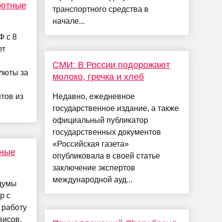
лютные
транспортного средства в
начале...
Ф с 8
ет
СМИ: В России подорожают
люты за
молоко, гречка и хлеб
тов из
Недавно, ежедневное
государственное издание, а также
официальный публикатор
государственных документов
«Российская газета»
сные
опубликовала в своей статье
заключение экспертов
международной ауд...
сдумы
р с
 работу
висов.