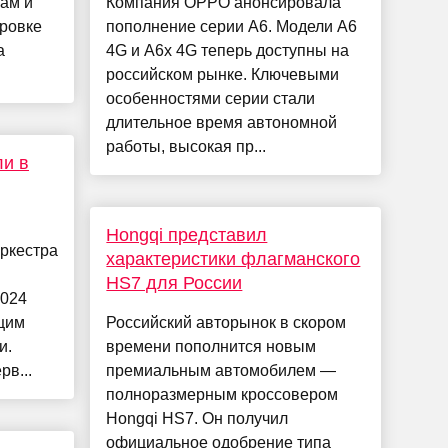
лам и
Компания OPPO анонсировала
ировке
пополнение серии A6. Модели A6
а
4G и A6x 4G теперь доступны на
российском рынке. Ключевыми
особенностями серии стали
длительное время автономной
работы, высокая пр...
ли в
Hongqi представил
оркестра
характеристики флагманского
HS7 для России
2024
ящим
Российский авторынок в скором
и.
времени пополнится новым
в...
премиальным автомобилем —
полноразмерным кроссовером
Hongqi HS7. Он получил
официальное одобрение типа