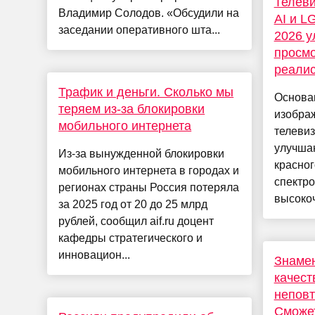
Телеви
Владимир Солодов. «Обсудили на
AI и L
заседании оперативного шта...
2026 у
просмо
реалис
Трафик и деньги. Сколько мы
Основа
теряем из-за блокировки
изобра
мобильного интернета
телеви
улучшаю
Из-за вынужденной блокировки
красног
мобильного интернета в городах и
спектро
регионах страны Россия потеряла
высокоч
за 2025 год от 20 до 25 млрд
рублей, сообщил aif.ru доцент
кафедры стратегического и
инновацион...
Знаме
качест
неповт
Сможет