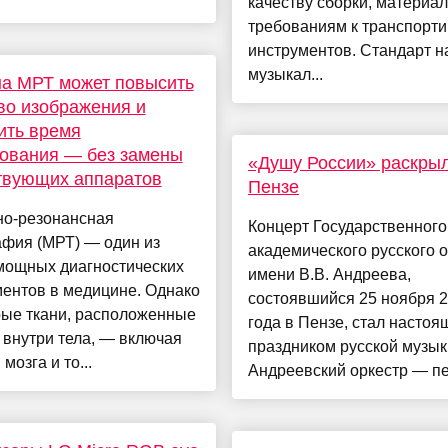
качеству сборки, материа
требованиям к транспорт
инструментов. Стандарт н
музыкал...
а МРТ может повысить
во изображения и
ить время
ования — без замены
«Душу России» раскры
твующих аппаратов
Пензе
но-резонансная
Концерт Государственного
афия (МРТ) — один из
академического русского 
мощных диагностических
имени В.В. Андреева,
ентов в медицине. Однако
состоявшийся 25 ноября 
рые ткани, расположенные
года в Пензе, стал насто
 внутри тела, — включая
праздником русской музык
мозга и то...
Андреевский оркестр — пер