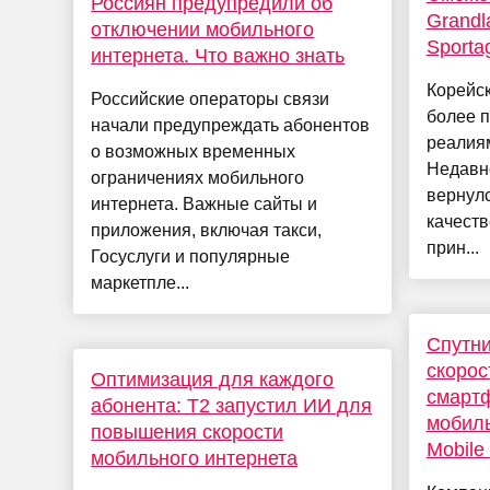
Россиян предупредили об
Grandl
отключении мобильного
Sporta
интернета. Что важно знать
Корейск
Российские операторы связи
более п
начали предупреждать абонентов
реалиям
о возможных временных
Недавн
ограничениях мобильного
вернулс
интернета. Важные сайты и
качеств
приложения, включая такси,
прин...
Госуслуги и популярные
маркетпле...
Спутни
скорос
Оптимизация для каждого
смартф
абонента: T2 запустил ИИ для
мобиль
повышения скорости
Mobile
мобильного интернета