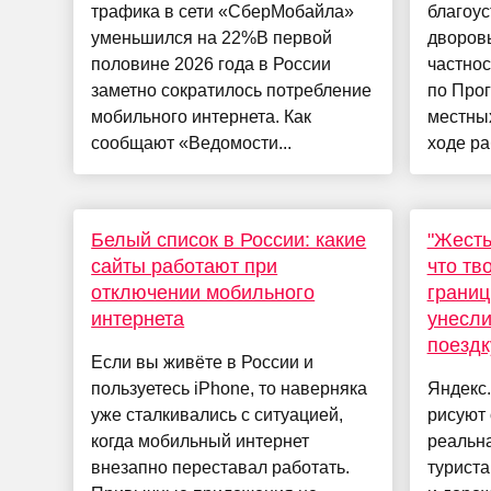
трафика в сети «СберМобайла»
благоус
уменьшился на 22%В первой
дворов
половине 2026 года в России
частнос
заметно сократилось потребление
по Про
мобильного интернета. Как
местны
сообщают «Ведомости...
ходе раб
Белый список в России: какие
"Жесть
сайты работают при
что тв
отключении мобильного
границ
интернета
унесли
поездк
Если вы живёте в России и
пользуетесь iPhone, то наверняка
Яндекс
уже сталкивались с ситуацией,
рисуют
когда мобильный интернет
реальна
внезапно переставал работать.
турист