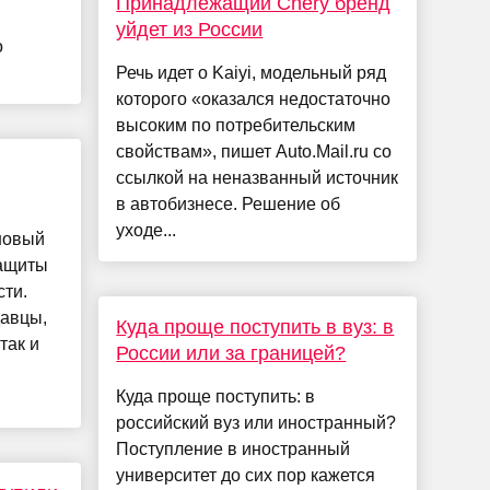
Принадлежащий Chery бренд
уйдет из России
о
Речь идет о Kaiyi, модельный ряд
которого «оказался недостаточно
высоким по потребительским
свойствам», пишет Auto.Mail.ru со
ссылкой на неназванный источник
в автобизнесе. Решение об
уходе...
новый
защиты
ти.
давцы,
Куда проще поступить в вуз: в
так и
России или за границей?
и
Куда проще поступить: в
российский вуз или иностранный?
Поступление в иностранный
университет до сих пор кажется