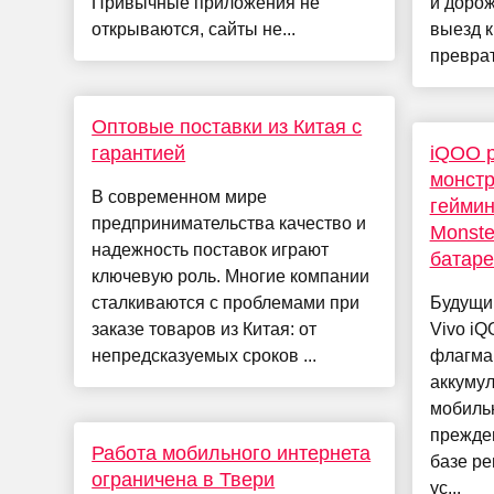
Привычные приложения не
и доро
открываются, сайты не...
выезд к
преврат
Оптовые поставки из Китая с
гарантией
iQOO р
монстр
В современном мире
геймин
предпринимательства качество и
Monster
надежность поставок играют
батаре
ключевую роль. Многие компании
сталкиваются с проблемами при
Будущи
заказе товаров из Китая: от
Vivo iQ
непредсказуемых сроков ...
флагма
аккумул
мобиль
прежде
Работа мобильного интернета
базе ре
ограничена в Твери
ус...