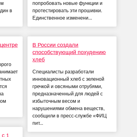
ом
попробовать новые функции и
дин в
протестировать эти прошивки.
Единственное изменени...
 центре
В России создали
способствующий похудению
хлеб
орого
занимает
Специалисты разработали
атных
инновационный хлеб с зеленой
тся
гречкой и овсяными отрубями,
на
предназначенный для людей с
мом
избыточным весом и
нарушениями обмена веществ,
сообщили в пресс-службе «ФИЦ
пит...
 с 1