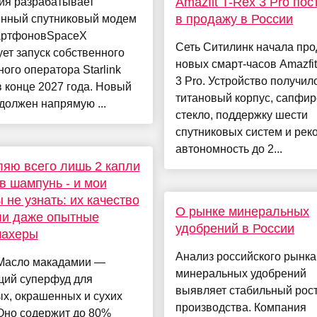
Amazfit T-Rex 3 Pro по
ия разрабатывает
в продажу в России
енный спутниковый модем
артфоновSpaceX
Сеть Ситилинк начала пр
ет запуск собственного
новых смарт-часов Amazfit
ого оператора Starlink
3 Pro. Устройство получил
в конце 2027 года. Новый
титановый корпус, сапфи
должен напрямую ...
стекло, поддержку шести
спутниковых систем и рек
автономность до 2...
яю всего лишь 2 капли
в шампунь - и мои
 не узнать: их качество
О рынке минеральных
ли даже опытные
удобрений в России
махеры
Анализ российского рынка
 Масло макадамии —
минеральных удобрений
щий суперфуд для
выявляет стабильный рос
х, окрашенных и сухих
производства. Компания
Оно содержит до 80%