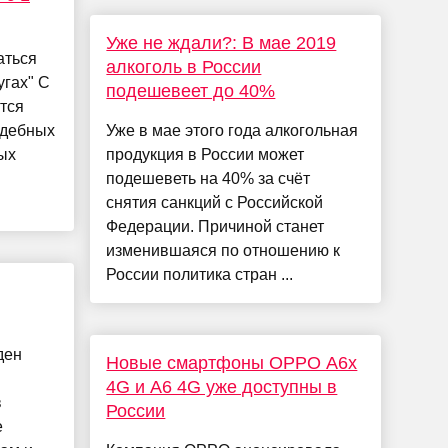
Уже не ждали?: В мае 2019
аться
алкоголь в России
угах" С
подешевеет до 40%
тся
удебных
Уже в мае этого года алкогольная
ых
продукция в России может
подешеветь на 40% за счёт
снятия санкций с Российской
Федерации. Причиной станет
изменившаяся по отношению к
России политика стран ...
ден
Новые смартфоны OPPO A6x
4G и A6 4G уже доступны в
в
России
е