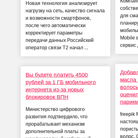
Компан
Новая технология анализирует
собств
нагрузку на сеть, качество сигнала
для см
и возможности смартфонов,
планиру
после чего автоматически
мобильн
корректирует параметры
Mobile 
передачи данных Российский
сервис 
оператор связи T2 начал ...
Добавл
Вы будете платить 4500
масла 
рублей за 1 ГБ мобильного
волосы
интернета из-за новых
оцени
блокировок ВПН
парик
Министерство цифрового
freepik
развития подтвердило, что
настоя
прорабатывает механизм
пористы
дополнительной платы за
волос. 