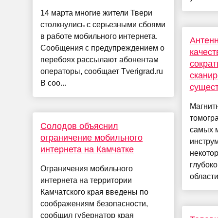
14 марта многие жители Твери
столкнулись с серьезными сбоями
в работе мобильного интернета.
Антенн
Сообщения с предупреждением о
качест
перебоях рассылают абонентам
сократ
операторы, сообщает Tverigrad.ru
сканир
В соо...
сущес
Магнит
томогр
Солодов объяснил
самых 
ограничение мобильного
инструм
интернета на Камчатке
некото
глубоко
Ограничения мобильного
области 
интернета на территории
Камчатского края введены по
соображениям безопасности,
сообщил губернатор края