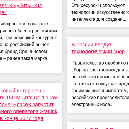
and X «убить» KIA
Эти ресурсы используют
ge?
технологии искусственног
интеллекта для создани...
ий кроссовер оказался
риспособлен к российским
, чем немецкий конкурент.
В России введут
о на российский рынок
технологический сбор
я бренд Opel в новом
е – ранее такая марка
Правительство одобрило 
сбор на электронику для 
российской промышленнос
Платить его будут как про
ковый интернет на
занимающиеся импортом, 
ти 150 Мбит/с на любом
российские производител
оне: SpaceX запустит
электронных изде...
ного оператора Starlink
 в конце 2027 года