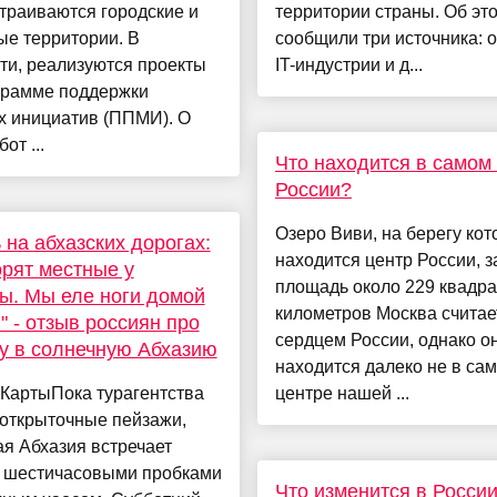
траиваются городские и
территории страны. Об эт
ые территории. В
сообщили три источника: о
ти, реализуются проекты
IT-индустрии и д...
грамме поддержки
х инициатив (ППМИ). О
от ...
Что находится в самом
России?
Озеро Виви, на берегу кот
 на абхазских дорогах:
находится центр России, 
орят местные у
площадь около 229 квадр
ы. Мы еле ноги домой
километров Москва считае
" - отзыв россиян про
сердцем России, однако о
у в солнечную Абхазию
находится далеко не в са
.КартыПока турагентства
центре нашей ...
 открыточные пейзажи,
я Абхазия встречает
а шестичасовыми пробками
Что изменится в России