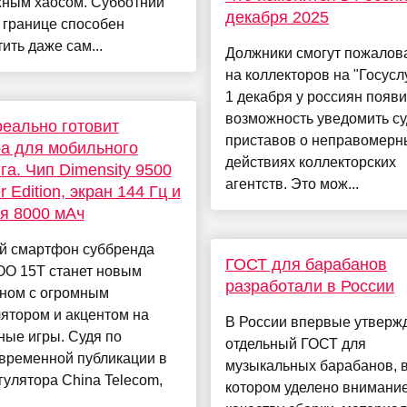
жным хаосом. Субботний
декабря 2025
 границе способен
ить даже сам...
Должники смогут пожалов
на коллекторов на "Госусл
1 декабря у россиян появи
возможность уведомить с
еально готовит
приставов о неправомерн
а для мобильного
действиях коллекторских
га. Чип Dimensity 9500
агентств. Это мож...
 Edition, экран 144 Гц и
я 8000 мАч
й смартфон суббренда
ГОСТ для барабанов
OO 15T станет новым
разработали в России
ном с огромным
ятором и акцентом на
В России впервые утверж
ные игры. Судя по
отдельный ГОСТ для
временной публикации в
музыкальных барабанов, 
гулятора China Telecom,
котором уделено внимани