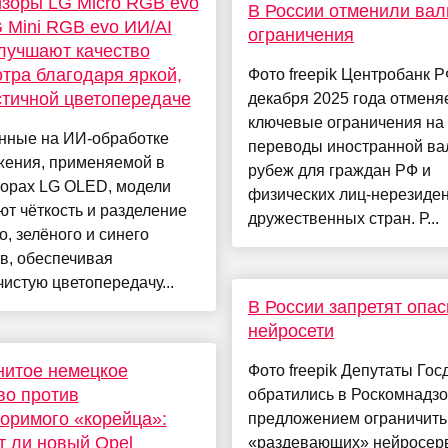
зоры LG Micro RGB evo
В России отменили ва
G Mini RGB evo ИИ/AI
ограничения
лучшают качество
тра благодаря яркой,
Фото freepik Центробанк Р
тичной цветопередаче
декабря 2025 года отменя
ключевые ограничения на
нные на ИИ-обработке
переводы иностранной ва
жения, применяемой в
рубеж для граждан РФ и
зорах LG OLED, модели
физических лиц-нерезиден
т чёткость и разделение
дружественных стран. Р...
о, зелёного и синего
в, обеспечивая
истую цветопередачу...
В России запретят опа
нейросети
нитое немецкое
Фото freepik Депутаты Го
во против
обратились в Роскомнадзо
оримого «корейца»:
предложением ограничить
 ли новый Opel
«раздевающих» нейросер