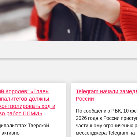
й Королев: «Главы
Telegram начали замед
ипалитетов должны
России
контролировать ход и
По сообщению РБК, 10 ф
тво работ ППМИ»
2026 года в России присту
ципалитетах Тверской
частичному ограничению 
 активно
мессенджера Telegram на