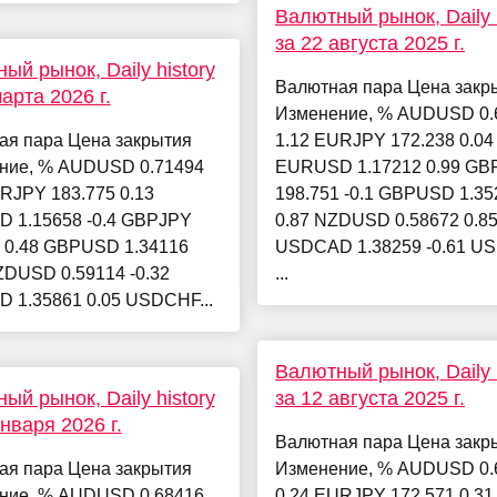
Валютный рынок, Daily h
за 22 августа 2025 г.
ый рынок, Daily history
Валютная пара Цена закр
арта 2026 г.
Изменение, % AUDUSD 0.
ая пара Цена закрытия
1.12 EURJPY 172.238 0.04
ние, % AUDUSD 0.71494
EURUSD 1.17212 0.99 GB
RJPY 183.775 0.13
198.751 -0.1 GBPUSD 1.35
 1.15658 -0.4 GBPJPY
0.87 NZDUSD 0.58672 0.8
4 0.48 GBPUSD 1.34116
USDCAD 1.38259 -0.61 U
ZDUSD 0.59114 -0.32
...
 1.35861 0.05 USDCHF...
Валютный рынок, Daily h
ый рынок, Daily history
за 12 августа 2025 г.
января 2026 г.
Валютная пара Цена закр
ая пара Цена закрытия
Изменение, % AUDUSD 0.
ние, % AUDUSD 0.68416
0.24 EURJPY 172.571 0.31