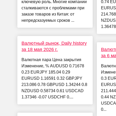
ключевую роль. Многие компании
0.74 EU
сталкиваются с проблемами при
EURUSD
заказе товаров из Китая: от
214.768
непредсказуемых сроков ...
NZDUSD
1.36478
Валютный рынок, Daily history
за 18 мая 2026 г.
Валютн
за 6 ма
Валютная пара Цена закрытия
Изменение, % AUDUSD 0.71678
Валютн
0.23 EURJPY 185.04 0.29
Измене
EURUSD 1.16591 0.32 GBPJPY
0.3 EUR
213.086 0.78 GBPUSD 1.34244 0.8
EURUSD
NZDUSD 0.58734 0.61 USDCAD
211.44
1.37346 -0.07 USDCHF 0....
0.44 N
USDCAD
0...