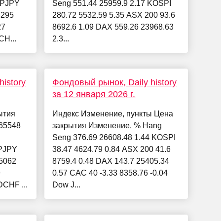
BPJPY
Seng 551.44 25959.9 2.17 KOSPI
4295
280.72 5532.59 5.35 ASX 200 93.6
27
8692.6 1.09 DAX 559.26 23968.63
H...
2.3...
istory
Фондовый рынок, Daily history
за 12 января 2026 г.
ытия
Индекс Изменение, пункты Цена
65548
закрытия Изменение, % Hang
Seng 376.69 26608.48 1.44 KOSPI
PJPY
38.47 4624.79 0.84 ASX 200 41.6
5062
8759.4 0.48 DAX 143.7 25405.34
9
0.57 CAC 40 -3.33 8358.76 -0.04
CHF ...
Dow J...