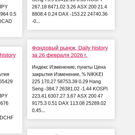
JPY
267.18 8471.02 3.26 ASX 200 21.4
964 0.5
8808.4 0.24 DAX -153.22 24740.36
SDCAD
-0...
Фондовый рынок, Daily history
istory
за 26 февраля 2026 г.
Индекс Изменение, пункты Цена
ытия
закрытия Изменение, % NIKKEI
65429
225 170.27 58753.39 0.29 Hang
Seng -384.7 26381.02 -1.44 KOSPI
JPY
223.41 6307.27 3.67 ASX 200 47
5676
9175.3 0.51 DAX 113.08 25289.02
5
0.45...
SDCHF