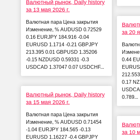
Валютный рынок, Daily history
за 13 мая 2026 г.
Валютная пара Цена закрытия
Валютн
Изменение, % AUDUSD 0.72529
за 20 
0.16 EURJPY 184.916 -0.04
EURUSD 1.1714 -0.21 GBPJPY
Валютн
213.395 0.01 GBPUSD 1.35206
Измене
-0.15 NZDUSD 0.59331 -0.3
0.44 EU
USDCAD 1.37047 0.07 USDCHF...
EURUSD
212.55
0.17 N
USDCAD
Валютный рынок, Daily history
0.789...
за 15 мая 2026 г.
Валютная пара Цена закрытия
Изменение, % AUDUSD 0.71454
Валютн
-1.04 EURJPY 184.565 -0.13
за 10 м
EURUSD 1.16227 -0.4 GBPJPY