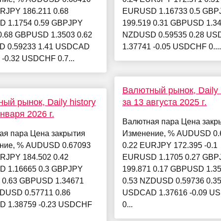
RJPY 186.211 0.68
EURUSD 1.16733 0.5 GBP
 1.1754 0.59 GBPJPY
199.519 0.31 GBPUSD 1.34
0.68 GBPUSD 1.3503 0.62
NZDUSD 0.59535 0.28 U
 0.59233 1.41 USDCAD
1.37741 -0.05 USDCHF 0....
 -0.32 USDCHF 0.7...
Валютный рынок, Daily h
ый рынок, Daily history
за 13 августа 2025 г.
января 2026 г.
Валютная пара Цена закр
ая пара Цена закрытия
Изменение, % AUDUSD 0.
ние, % AUDUSD 0.67093
0.22 EURJPY 172.395 -0.1
RJPY 184.502 0.42
EURUSD 1.1705 0.27 GBP
 1.16665 0.3 GBPJPY
199.871 0.17 GBPUSD 1.3
4 0.63 GBPUSD 1.34671
0.53 NZDUSD 0.59736 0.3
ZDUSD 0.57711 0.86
USDCAD 1.37616 -0.09 U
 1.38759 -0.23 USDCHF
0...