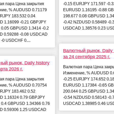
ая пара Цена закрытия
-0.15 EURJPY 171.597 -0.3
ние, % AUDUSD 0.71179
EURUSD 1.16195 -0.88 G
RJPY 183.532 0.04
198.677 0.08 GBPUSD 1.3
 1.16099 -0.21 GBPJPY
-0.42 NZDUSD 0.58489 -0.
 0.05 GBPUSD 1.3414 -0.2
USDCAD 1.38576 0.23 USD
 0.59288 -0.08 USDCAD
 -0 USDCHF 0....
Валютный рынок, Daily h
за 24 сентября 2025 г.
ый рынок, Daily history
Валютная пара Цена закр
рта 2026 г.
Изменение, % AUDUSD 0.
ая пара Цена закрытия
-0.25 EURJPY 174.652 0.1
ние, % AUDUSD 0.70754
EURUSD 1.17384 -0.65 G
RJPY 183.462 0.52
200.044 0.25 GBPUSD 1.3
 1.16324 0.79 GBPJPY
-0.54 NZDUSD 0.58143 -0.
 0.4 GBPUSD 1.34366 0.76
USDCAD 1.38985 0.46 USD
 0.59306 1.25 USDCAD