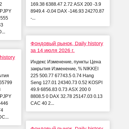
2
169.38 6388.47 2.72 ASX 200 -3.9
BPJPY
8949.4 -0.04 DAX -146.93 24270.87
4555
-...
33
...
Фондовый рынок, Daily history
за 14 июля 2026 г.
istory
Индекс Изменение, пункты Цена
закрытия Изменение, % NIKKEI
ытия
225 500.77 67743.5 0.74 Hang
65799
Seng 127.01 24340.73 0.52 KOSPI
8
49.9 6856.83 0.73 ASX 200 0
BPJPY
8808.5 0 DAX 32.78 25147.03 0.13
4446
CAC 40 2...
74
C...
Фондовый рынок, Daily history