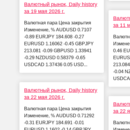
Валютный рынок, Daily history
за 19 мая 2026 г.
Валютн
Валютная пара Цена закрытия
за 11 м
Изменение, % AUDUSD 0.7107
-0.89 EURJPY 184.608 -0.27
Валютн
EURUSD 1.16062 -0.45 GBPJPY
Измене
213.081 -0.09 GBPUSD 1.33941
0.46 EU
-0.29 NZDUSD 0.58379 -0.65
EURUSD
USDCAD 1.37436 0.05 USD...
213.08
-0.04 N
USDCAD
Валютный рынок, Daily history
за 22 мая 2026 г.
Валютн
Валютная пара Цена закрытия
за 22 
Изменение, % AUDUSD 0.71292
-0.31 EURJPY 184.691 -0.01
Валютн
EURUSD 1.1602 -0.14 GBPJPY
Измене