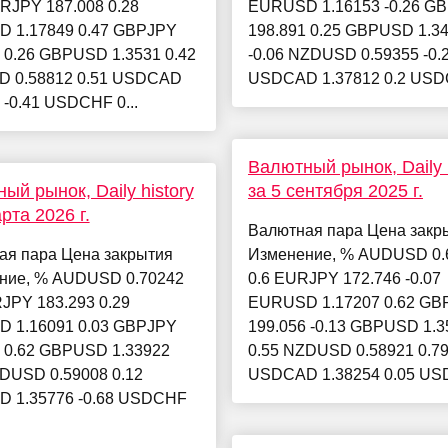
RJPY 187.008 0.28
EURUSD 1.16153 -0.26 G
 1.17849 0.47 GBPJPY
198.891 0.25 GBPUSD 1.3
 0.26 GBPUSD 1.3531 0.42
-0.06 NZDUSD 0.59355 -0.
 0.58812 0.51 USDCAD
USDCAD 1.37812 0.2 USDC
 -0.41 USDCHF 0...
Валютный рынок, Daily h
ый рынок, Daily history
за 5 сентября 2025 г.
рта 2026 г.
Валютная пара Цена закр
ая пара Цена закрытия
Изменение, % AUDUSD 0.
ние, % AUDUSD 0.70242
0.6 EURJPY 172.746 -0.07
JPY 183.293 0.29
EURUSD 1.17207 0.62 GB
 1.16091 0.03 GBPJPY
199.056 -0.13 GBPUSD 1.3
4 0.62 GBPUSD 1.33922
0.55 NZDUSD 0.58921 0.7
ZDUSD 0.59008 0.12
USDCAD 1.38254 0.05 USD
 1.35776 -0.68 USDCHF