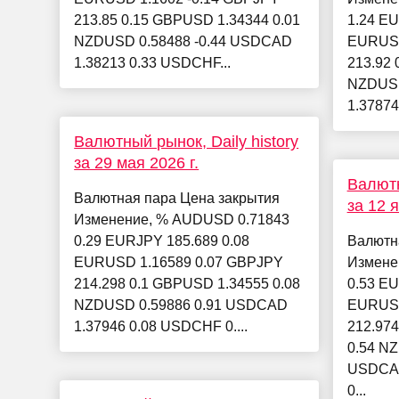
213.85 0.15 GBPUSD 1.34344 0.01
1.24 EU
NZDUSD 0.58488 -0.44 USDCAD
EURUSD
1.38213 0.33 USDCHF...
213.92 
NZDUSD
1.37874
Валютный рынок, Daily history
за 29 мая 2026 г.
Валютн
Валютная пара Цена закрытия
за 12 
Изменение, % AUDUSD 0.71843
0.29 EURJPY 185.689 0.08
Валютн
EURUSD 1.16589 0.07 GBPJPY
Измене
214.298 0.1 GBPUSD 1.34555 0.08
0.53 EU
NZDUSD 0.59886 0.91 USDCAD
EURUSD
1.37946 0.08 USDCHF 0....
212.97
0.54 N
USDCAD
0...