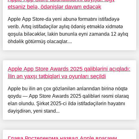
etsəniz belə, ödənişlər davam edəcək
Apple App Store-da yeni abunə formatını istifadəyə
verib. Artıq istifadəçilər aylıq ödəniş etməklə xidmətə
qoşula biləcəklər, lakin bununla eyni zamanda 12 aylıq
öhdəlik götürmüş olacaqlar....
Apple App Store Awards 2025 qaliblərini açıqladı:
İlin ən yaxşı tətbiqləri və oyunları seçildi
Apple bu ilin ən çox gözlənilən anlarından birinə nöqtə
qoydu — App Store Awards 2025 qalibləri rəsmi olaraq
elan olundu. Şirkət 2025-ci ildə istifadəçilərin həyatını
dəyişdirən, yeni stand...
Глава Ростелекома назвал Apple врагами