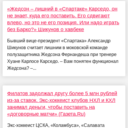
«Жедсон – лишний в «Спартаке» Карседо, он
не знает, куда его поставить. Его сдвигают
влево, но это не его позиция. Или надо играть
без Барко?» Шикунов о хавбеке
Бывший вице-президент «Спартака» Александр
Шикунов считает лишним в моковской команде
полузащитника Жедсона Фернандеша при тренере
Хуане Карлосе Карседо. – Вам понятен функционал
Жедсона? –...
Филатов задолжал другу более 5 млн рублей
из-за ставок. Экс-хоккеист клубов НХЛ и КХЛ
занимал деньги, чтобы поставить на
«договорные матчи» (Газета.Ru)
Экс-хоккеист ЦСКА, «Коламбуса», «Салавата