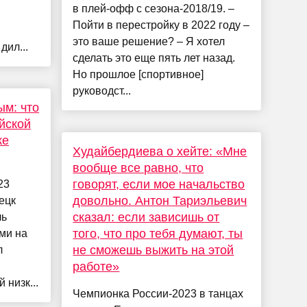
в плей-офф с сезона-2018/19. –
Пойти в перестройку в 2022 году –
это ваше решение? – Я хотел
дил...
сделать это еще пять лет назад.
Но прошлое [спортивное]
руководст...
м: что
йской
ке
Худайбердиева о хейте: «Мне
вообще все равно, что
говорят, если мое начальство
23
довольно. Антон Тариэльевич
ецк
сказал: если зависишь от
ль
того, что про тебя думают, ты
ми на
не сможешь выжить на этой
л
работе»
низк...
Чемпионка России-2023 в танцах