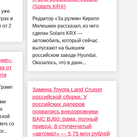
(Solaris KRX)
 уже
трах и
Редактор «За рулем» Кирилл
 от 2
Милешкин рассказал, из чего
сделан Solaris KRX —
автомобиль, который сейчас
выпускают на бывшем
российском заводе Hyundai.
ние»:
Оказалось, что в данн...
за от
фти
Трамп
Замена Toyota Land Cruiser
российской сборки. У
ими
российских дилеров
х
появились внедорожники
ской
BAIC BJ60: рама, полный
ers со
привод, 8-ступенчатый
...
«автомат» — 5,75 млн рублей