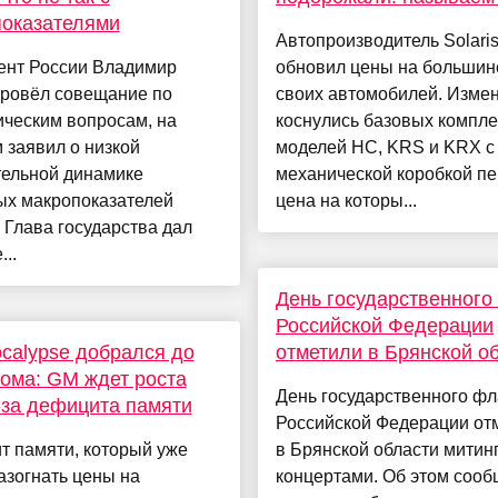
показателями
Автопроизводитель Solaris
ент России Владимир
обновил цены на большин
провёл совещание по
своих автомобилей. Изме
ическим вопросам, на
коснулись базовых компле
 заявил о низкой
моделей HC, KRS и KRX с
тельной динамике
механической коробкой пе
ых макропоказателей
цена на которы...
 Глава государства дал
..
День государственного
Российской Федерации
alypse добрался до
отметили в Брянской о
ома: GM ждет роста
День государственного фл
-за дефицита памяти
Российской Федерации от
т памяти, который уже
в Брянской области митин
азогнать цены на
концертами. Об этом сооб