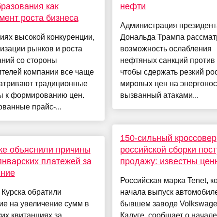
разования как
нефти
мент роста бизнеса
Администрация президен
иях высокой конкуренции,
Дональда Трампа рассмат
изации рынков и роста
возможность ослабления
аний со стороны
нефтяных санкций против 
ителей компании все чаще
чтобы сдержать резкий ро
атривают традиционные
мировых цен на энергонос
ы к формированию цен.
вызванный атаками...
ванные прайс-...
150-сильный кроссовер
ке объяснили причины
российской сборки пост
январских платежей за
продажу: известны цен
ение
Российская марка Tenet, к
 Курска обратили
начала выпуск автомобил
ие на увеличение сумм в
бывшем заводе Volkswage
их квитанциях за
Калуге, сообщает о начале