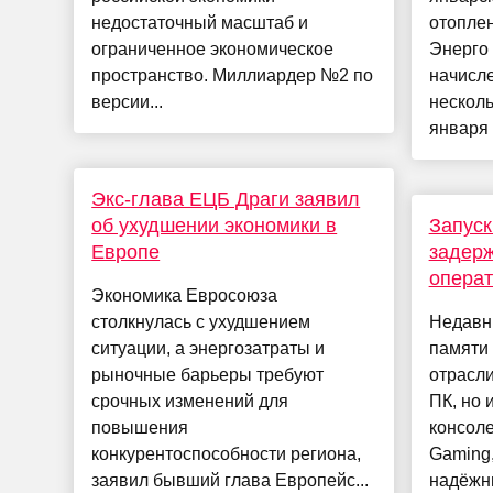
недостаточный масштаб и
отопле
ограниченное экономическое
Энерго 
пространство. Миллиардер №2 по
начисле
версии...
несколь
января .
Экс-глава ЕЦБ Драги заявил
об ухудшении экономики в
Запуск
Европе
задерж
операт
Экономика Евросоюза
столкнулась с ухудшением
Недавн
ситуации, а энергозатраты и
памяти 
рыночные барьеры требуют
отрасли
срочных изменений для
ПК, но 
повышения
консоле
конкурентоспособности региона,
Gaming
заявил бывший глава Европейс...
надёжны