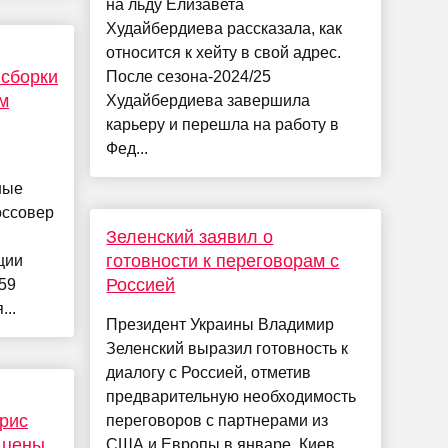
на льду Елизавета
Худайбердиева рассказала, как
относится к хейту в свой адрес.
 сборки
После сезона-2024/25
м
Худайбердиева завершила
карьеру и перешла на работу в
Фед...
ные
оссовер
Зеленский заявил о
готовности к переговорам с
ции
Россией
59
...
Президент Украины Владимир
Зеленский выразил готовность к
диалогу с Россией, отметив
предварительную необходимость
рис
переговоров с партнерами из
 цены
США и Европы в январе. Киев