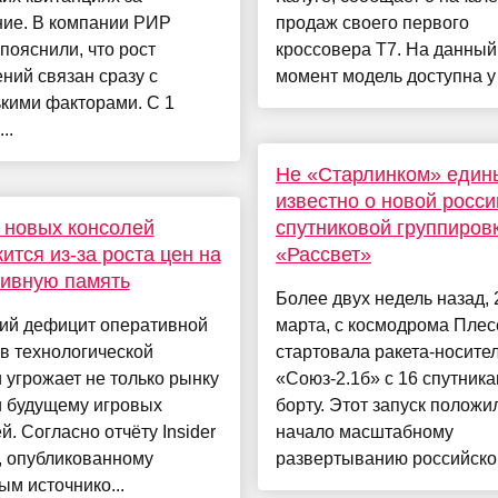
ние. В компании РИР
продаж своего первого
пояснили, что рост
кроссовера T7. На данный
ний связан сразу с
момент модель доступна у 
кими факторами. С 1
..
Не «Старлинком» едины
известно о новой росси
 новых консолей
спутниковой группиров
ится из-за роста цен на
«Рассвет»
ивную память
Более двух недель назад, 
ий дефицит оперативной
марта, с космодрома Плес
в технологической
стартовала ракета-носите
 угрожает не только рынку
«Союз-2.1б» с 16 спутника
и будущему игровых
борту. Этот запуск положи
й. Согласно отчёту Insider
начало масштабному
, опубликованному
развертыванию российской 
м источнико...