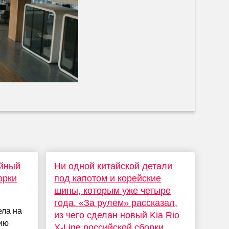
йный
Ни одной китайской детали
орки
под капотом и корейские
шины, которым уже четыре
года. «За рулем» рассказал,
ла на
из чего сделан новый Kia Rio
ию
X-Line российской сборки