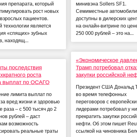
ния препарата, который
минивэна Sollers SF1.
тимулировать рост новых
Семиместные автомобили
 взрослых пациентов.
доступны в дилерских цен
 технологии является
на онлайн-витрине по цене
ция «спящих» зубных
250 000 рублей – это на...
в, находящ...
«Экономическое давле
ыты последствия
Трамп потребовал отка
хкратного роста
закупки российской не
а выплат по ОСАГО
Президент США Дональд 
ение лимита выплат по
во время телефонных
за вред жизни и здоровью
переговоров с европейск
е раза – с 500 тысяч до 2
лидерами потребовал у ни
ов рублей – даст
прекратить закупки россий
нам возможность
нефти. Об этом пишет Reut
сировать реальные траты
ссылкой на чиновника Белог