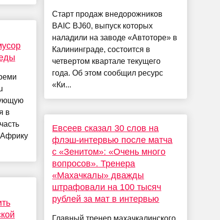
Старт продаж внедорожников
BAIC BJ60, выпуск которых
наладили на заводе «Автоторе» в
мусор
Калининграде, состоится в
 еды
четвертом квартале текущего
года. Об этом сообщил ресурс
реми
«Ки...
u
рующую
я в
часть
Евсеев сказал 30 слов на
в Африку
флэш-интервью после матча
с «Зенитом»: «Очень много
вопросов». Тренера
«Махачкалы» дважды
штрафовали на 100 тысяч
рублей за мат в интервью
ить
ской
Главный тренер махачкалинского