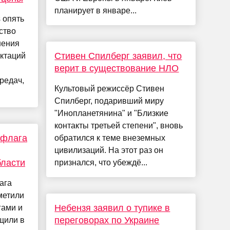
планирует в январе...
 опять
ство
нения
Стивен Спилберг заявил, что
ктаций
верит в существование НЛО
редач,
Культовый режиссёр Стивен
Спилберг, подаривший миру
"Инопланетянина" и "Близкие
контакты третьей степени", вновь
 флага
обратился к теме внеземных
цивилизаций. На этот раз он
бласти
признался, что убеждё...
ага
метили
Небензя заявил о тупике в
гами и
переговорах по Украине
щили в