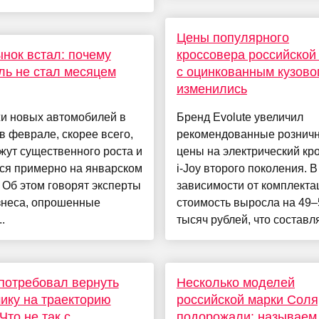
Цены популярного
нок встал: почему
кроссовера российской
ь не стал месяцем
с оцинкованным кузово
изменились
и новых автомобилей в
Бренд Evolute увеличил
в феврале, скорее всего,
рекомендованные рознич
жут существенного роста и
цены на электрический кр
ся примерно на январском
i-Joy второго поколения. В
 Об этом говорят эксперты
зависимости от комплекта
знеса, опрошенные
стоимость выросла на 49–
..
тысяч рублей, что составля
потребовал вернуть
Несколько моделей
ику на траекторию
российской марки Соля
Что не так с
подорожали: называем