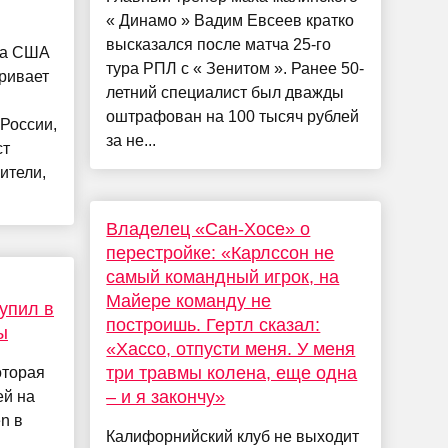
« Динамо » Вадим Евсеев кратко
высказался после матча 25-го
та США
тура РПЛ с « Зенитом ». Ранее 50-
ривает
летний специалист был дважды
оштрафован на 100 тысяч рублей
России,
за не...
ст
ители,
Владелец «Сан-Хосе» о
перестройке: «Карлссон не
самый командный игрок, на
Майере команду не
упил в
построишь. Гертл сказал:
ы
«Хассо, отпусти меня. У меня
три травмы колена, еще одна
оторая
– и я закончу»
ей на
n в
Калифорнийский клуб не выходит