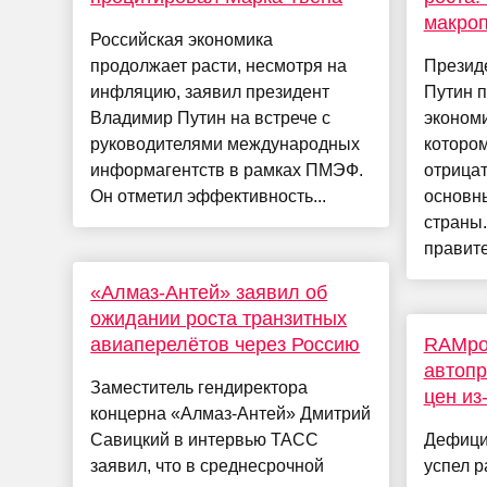
макро
Российская экономика
продолжает расти, несмотря на
Презид
инфляцию, заявил президент
Путин 
Владимир Путин на встрече с
эконом
руководителями международных
котором
информагентств в рамках ПМЭФ.
отрица
Он отметил эффективность...
основн
страны.
правите.
«Алмаз-Антей» заявил об
ожидании роста транзитных
авиаперелётов через Россию
RAMpoc
автопр
Заместитель гендиректора
цен из
концерна «Алмаз-Антей» Дмитрий
Савицкий в интервью ТАСС
Дефици
заявил, что в среднесрочной
успел р