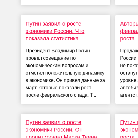
Путин заявил о росте
Авторы
экономики России. Что
феврал
показала статистика
роста
Президент Владимир Путин
Продаж
провел совещание по
России 
экономическим вопросам и
не пока
отметил положительную динамику
останут
в экономике. Он привел данные за
уровне.
март, которые показали рост
автоби
после февральского спада. Т...
агентст.
Путин заявил о росте
Путин 
экономики России. Он
эконом
процитировал Марка Твена
роста. 