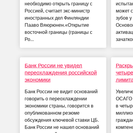
необходимо открыть границу с
испыта
Россией, считает экс-министр
может с
иностранных дел Финляндии
зубов у
Пааво Вяюрюнен.«Открытие
Основой
восточной границы (границы с
актива
Ро...
зачатко
Банк России не увидел
Раскр
переохлаждения российской
четыре
экономики
лимит
Банк России не видит оснований
Увелич
говорить о переохлаждении
ОСАГО 
экономики страны, говорится в
в четыр
опубликованном резюме
миллион
обсуждения ключевой ставки ЦБ.
гражда
Банк России не нашел оснований
компен