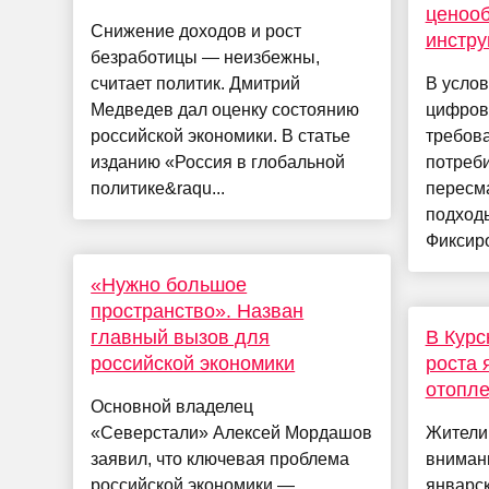
ценооб
Снижение доходов и рост
инстру
безработицы — неизбежны,
считает политик. Дмитрий
В услов
Медведев дал оценку состоянию
цифров
российской экономики. В статье
требов
изданию «Россия в глобальной
потреб
политике&raqu...
пересм
подход
Фиксиро
«Нужно большое
пространство». Назван
главный вызов для
В Курс
российской экономики
роста 
отопл
Основной владелец
«Северстали» Алексей Мордашов
Жители
заявил, что ключевая проблема
вниман
российской экономики —
январск