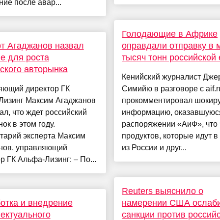
ние после авар...
Голодающие в Африке
т Агаджанов назвал
оправдали отправку в 
е для роста
тысяч тонн российской
ского авторынка
Кенийский журналист Дже
яющий директор ГК
Симийю в разговоре с aif.r
Лизинг Максим Агаджанов
прокомментировал шоки
ал, что ждет российский
информацию, оказавшуюс
ок в этом году.
распоряжении «АиФ», что 
тарий эксперта Максим
продуктов, которые идут 
нов, управляющий
из России и друг...
р ГК Альфа-Лизинг: – По...
Reuters выяснило о
отка и внедрение
намерении США ослаб
ектуального
санкции против россий