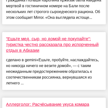
Гражданка Польши Каролина Кржизак была найдена
мертвой в гостиничном номере на Бали после
нескольких лет строгого сыроедческого рациона. Об
этом сообщает Mirror. «Она выглядела истоще...
"Ешьте мед, сыр, но домой не покупайте":
туристка честно рассказала про испорченный
отдых в Абхазии
сделано в gemini«Ешьте, пробуйте, наслаждайтесь,
но никогда ничего не везите домой», — с таким
неожиданным предостережением обратилась к
соотечественникам россиянка, вернувшаяся из
летнего ...
Аллерголог: Расчёсывание укуса комара