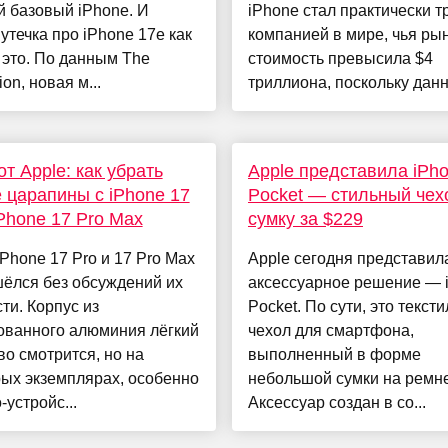
 базовый iPhone. И
iPhone стал практически т
утечка про iPhone 17e как
компанией в мире, чья ры
 это. По данным The
стоимость превысила $4
ion, новая м...
триллиона, поскольку данн.
от Apple: как убрать
Apple представила iPh
 царапины с iPhone 17
Pocket — стильный чех
iPhone 17 Pro Max
сумку за $229
Phone 17 Pro и 17 Pro Max
Apple сегодня представил
ёлся без обсуждений их
аксессуарное решение — 
ти. Корпус из
Pocket. По сути, это текст
ованного алюминия лёгкий
чехол для смартфона,
во смотрится, но на
выполненный в форме
ых экземплярах, особенно
небольшой сумки на ремне
-устройс...
Аксессуар создан в со...