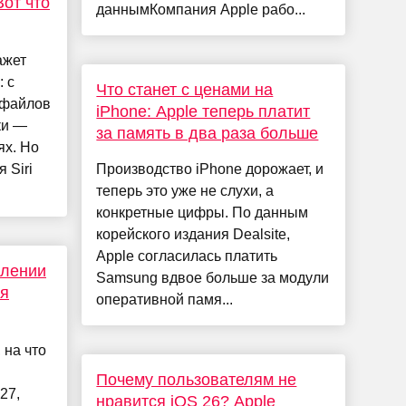
Вот что
даннымКомпания Apple рабо...
ажет
: с
Что станет с ценами на
 файлов
iPhone: Apple теперь платит
ки —
за память в два раза больше
ях. Но
 Siri
Производство iPhone дорожает, и
теперь это уже не слухи, а
конкретные цифры. По данным
корейского издания Dealsite,
Apple согласилась платить
влении
Samsung вдвое больше за модули
ля
оперативной памя...
 на что
Почему пользователям не
27,
нравится iOS 26? Apple