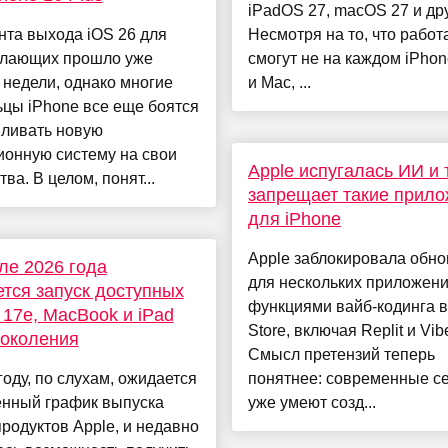
iPadOS 27, macOS 27 и дру
та выхода iOS 26 для
Несмотря на то, что работ
елающих прошло уже
смогут не на каждом iPhon
недели, однако многие
и Mac, ...
цы iPhone все еще боятся
вливать новую
ионную систему на свои
Apple испугалась ИИ и 
тва. В целом, понят...
запрещает такие прил
для iPhone
Apple заблокировала обн
ле 2026 года
для нескольких приложени
тся запуск доступных
функциями вайб-кодинга в
 17e, MacBook и iPad
Store, включая Replit и Vib
поколения
Смысл претензий теперь
году, по слухам, ожидается
понятнее: современные с
нный график выпуска
уже умеют созд...
родуктов Apple, и недавно