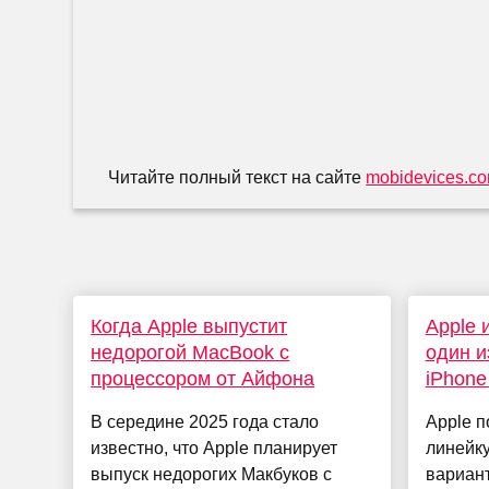
Читайте полный текст на сайте
mobidevices.c
Когда Apple выпустит
Apple 
недорогой MacBook с
один и
процессором от Айфона
iPhone
В середине 2025 года стало
Apple 
известно, что Apple планирует
линейку
выпуск недорогих Макбуков с
вариан