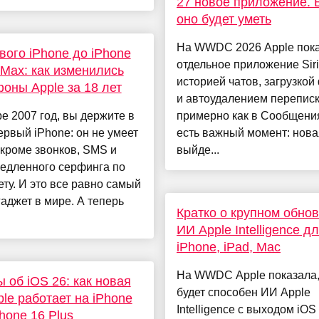
27 новое приложение. 
оно будет уметь
На WWDC 2026 Apple пок
вого iPhone до iPhone
отдельное приложение Siri
 Max: как изменились
историей чатов, загрузкой
оны Apple за 18 лет
и автоудалением перепис
е 2007 год, вы держите в
примерно как в Сообщени
ервый iPhone: он не умеет
есть важный момент: новая
 кроме звонков, SMS и
выйде...
медленного серфинга по
ту. И это все равно самый
гаджет в мире. А теперь
Кратко о крупном обно
ИИ Apple Intelligence д
iPhone, iPad, Mac
На WWDC Apple показала,
 об iOS 26: как новая
будет способен ИИ Apple
le работает на iPhone
Intelligence с выходом iOS 
Phone 16 Plus