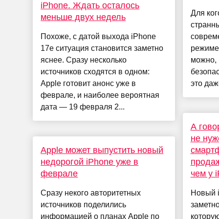
iPhone. Ждать осталось
Для ког
меньше двух недель
странны
Похоже, с датой выхода iPhone
соврем
17e ситуация становится заметно
режиме
яснее. Сразу несколько
можно,
источников сходятся в одном:
безопас
Apple готовит анонс уже в
это даж
феврале, и наиболее вероятная
дата — 19 февраля 2...
А гово
не нуж
Apple может выпустить новый
смартф
недорогой iPhone уже в
продаж
феврале
чем у 
Сразу некого авторитетных
Новый i
источников поделились
заметно
информацией о планах Apple по
которую