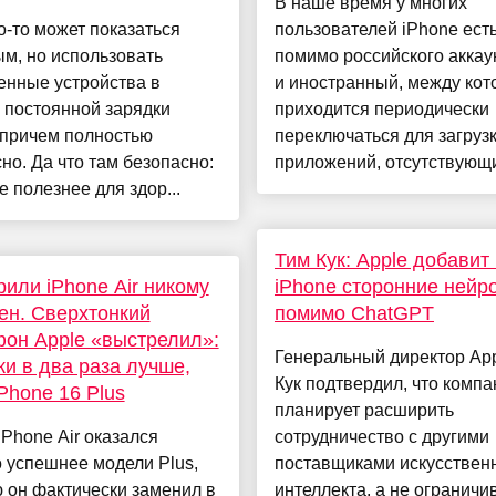
В наше время у многих
о-то может показаться
пользователей iPhone ест
м, но использовать
помимо российского аккау
енные устройства в
и иностранный, между ко
 постоянной зарядки
приходится периодически
 причем полностью
переключаться для загруз
но. Да что там безопасно:
приложений, отсутствующих
е полезнее для здор...
Тим Кук: Apple добавит
рили iPhone Air никому
iPhone сторонние нейр
ен. Сверхтонкий
помимо ChatGPT
он Apple «выстрелил»:
Генеральный директор Ap
и в два раза лучше,
Кук подтвердил, что компа
iPhone 16 Plus
планирует расширить
Phone Air оказался
сотрудничество с другими
 успешнее модели Plus,
поставщиками искусствен
 он фактически заменил в
интеллекта, а не ограничи