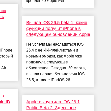
крепление Apple Pen...
анк
 с
Вышла iOS 26.5 beta 1: какие
функции получит iPhone в
следующем обновлении Apple
Не успели мы насладиться iOS
iPhone
26.4 с её ИИ-плейлистами и
который
новыми эмодзи, как Apple уже
подкинула следующее
Air.
обновление. Сегодня, 30 марта,
вышла первая бета-версия iOS
26.5, а также iPadOS 26....
на
le ID
Apple выпустила iOS 26.1
Public Beta 2. Здесь все