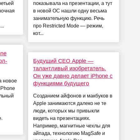
ретьей
показывала на презентации, а тут
ночная
в новой ОС нашли одну весьма
занимательную функцию. Речь
..
про Restricted Mode — режим,
кот...
one
ол-
Будущий CEO Apple —
талантливый изобретатель.
Он уже давно делает iPhone с
а новое
функциями будущего
iPhone
ильный
Созданием айфонов и макбуков в
Apple занимаются далеко не те
люди, которых мы привыкли
.
видеть на презентациях.
Например, магнитные чехлы для
айпада, технологию MagSafe и