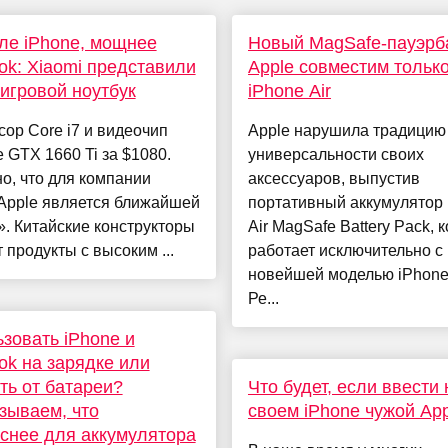
ле iPhone, мощнее
Новый MagSafe-пауэрб
k: Xiaomi представили
Apple совместим только
игровой ноутбук
iPhone Air
ор Core i7 и видеочип
Apple нарушила традицию
 GTX 1660 Ti за $1080.
универсальности своих
о, что для компании
аксессуаров, выпустив
Apple является ближайшей
портативный аккумулятор 
. Китайские конструкторы
Air MagSafe Battery Pack, 
 продукты с высоким ...
работает исключительно с
новейшей моделью iPhone 
Ре...
зовать iPhone и
k на зарядке или
ть от батареи?
Что будет, если ввести 
зываем, что
своем iPhone чужой App
снее для аккумулятора