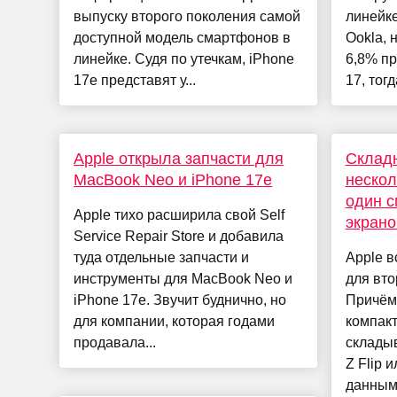
выпуску второго поколения самой
линейке
доступной модель смартфонов в
Ookla, 
линейке. Судя по утечкам, iPhone
6,8% п
17e представят у...
17, тогда
Apple открыла запчасти для
Складн
MacBook Neo и iPhone 17e
нескол
один с
Apple тихо расширила свой Self
экрано
Service Repair Store и добавила
туда отдельные запчасти и
Apple в
инструменты для MacBook Neo и
для вто
iPhone 17e. Звучит буднично, но
Причём 
для компании, которая годами
компакт
продавала...
складыв
Z Flip и
данным.