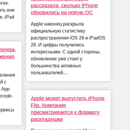
гих.
рассказала, сколько iPhone
ать они
обновились на новую ОС
e, iPad
Apple наконец раскрыла
официальную статистику
распространения iOS 26 и iPadOS
26. И цифры получились
теперь
интересными. С одной стороны,
ожения
обновление уже стоит у
большинства активных
пользователей....
овления
й с
 App
ecode.
Apple может выпустить iPhone
Flip. Компания
ервисы
присматривается к формату
раскладушки