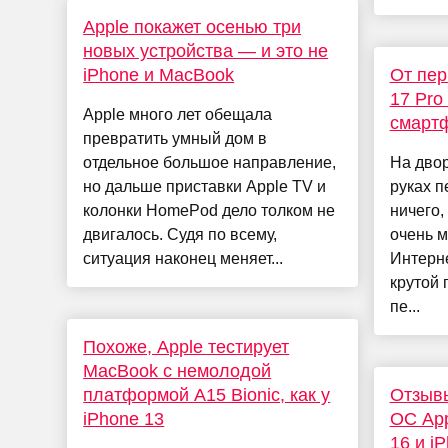
Apple покажет осенью три
новых устройства — и это не
iPhone и MacBook
От пер
17 Pro
Apple много лет обещала
смартф
превратить умный дом в
отдельное большое направление,
На двор
но дальше приставки Apple TV и
руках п
колонки HomePod дело толком не
ничего,
двигалось. Судя по всему,
очень 
ситуация наконец меняет...
Интерне
крутой 
пе...
Похоже, Apple тестирует
MacBook с немолодой
платформой A15 Bionic, как у
Отзывы
iPhone 13
ОС App
16 и i