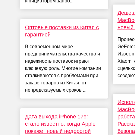
Инициатором запро...
Дешев
MacBoo
Оптовые поставки из Китая с
новый 
гарантией
Процесс
В современном мире
GeForce
предпринимательства качество и
Известн
надежность поставок играют
Xiaomi 
ключевую роль. Многие компании
«целью»
сталкиваются с проблемами при
создают
заказе товаров из Китая: от
непредсказуемых сроков ...
Исполь
MacBoo
Дата выхода iPhone 17e:
работа
стало известно, когда Apple
Расска
покажет новый недорогой
безопа