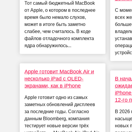
Тот самый бюджетный MacBook
от Apple, о котором в последнее
С момен
время было немало слухов,
всех ж
может в итоге быть заметно
больше 
слабее, чем считалось. В коде
владель
файлов отладочного комплекта
устана
ядра обнаружилось...
операц
устройс
Apple готовит MacBook Air и
несколько iPad с OLED-
В нача
экранами, как в iPhone
ожидае
iPhone
Apple готовит одно из самых
12-го 
заметных обновлений дисплеев
за последние годы. Согласно
В 2026 
данным Bloomberg, компания
насыще
тестирует новые версии трёх
новых п