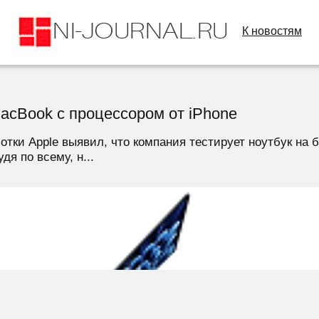
К новостям
acBook с процессором от iPhone
тки Apple выявил, что компания тестирует ноутбук на 
дя по всему, н...