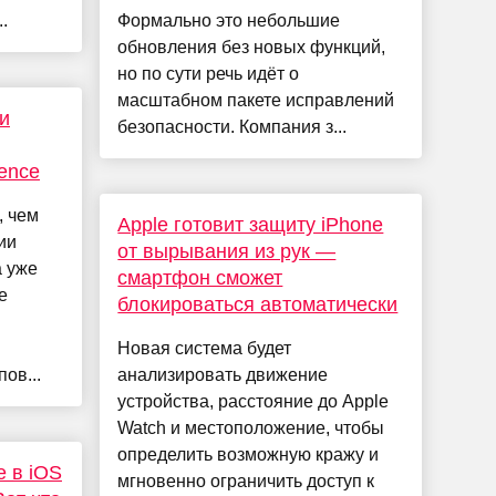
.
Формально это небольшие
обновления без новых функций,
но по сути речь идёт о
масштабном пакете исправлений
и
безопасности. Компания з...
gence
, чем
Apple готовит защиту iPhone
ии
от вырывания из рук —
а уже
смартфон сможет
е
блокироваться автоматически
Новая система будет
ов...
анализировать движение
устройства, расстояние до Apple
Watch и местоположение, чтобы
определить возможную кражу и
e в iOS
мгновенно ограничить доступ к