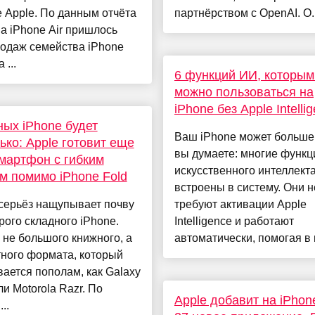
 Apple. По данным отчёта
партнёрством с OpenAI. О..
на iPhone Air пришлось
родаж семейства iPhone
 ...
6 функций ИИ, которым
можно пользоваться на
iPhone без Apple Intelli
ых iPhone будет
Ваш iPhone может больше
ько: Apple готовит еще
вы думаете: многие функц
мартфон с гибким
искусственного интеллект
м помимо iPhone Fold
встроены в систему. Они н
серьёз нащупывает почву
требуют активации Apple
рого складного iPhone.
Intelligence и работают
не большого книжного, а
автоматически, помогая в п
ного формата, который
ается пополам, как Galaxy
ли Motorola Razr. По
Apple добавит на iPhon
..