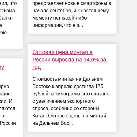
ил, что
представляет новые смартфоны в
асизма.
начале сентября, и к настоящему
Санкт-
моменту нет какой-либо
а
информации, что в э...
вою
Оптовая цена минтая в
России выросла на 34,6% за
ку
год
Стоимость минтая на Дальнем
ярно
Востоке к апрелю достигла 175
яющие
рублей за килограмм, что связано
ии. И
с увеличением экспортного
ляются
спроса, особенно со стороны
на
Китая. Оптовые цены на минтай
 России
на Дальнем Вос...