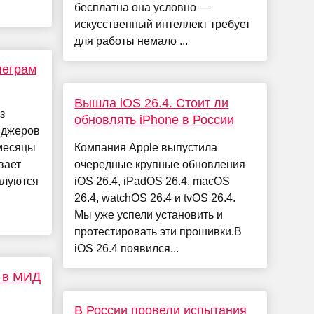
бесплатна она условно —
искусственный интеллект требует
для работы немало ...
леграм
Вышла iOS 26.4. Стоит ли
з
обновлять iPhone в России
нджеров
 месяцы
Компания Apple выпустила
вает
очередные крупные обновления
алуются
iOS 26.4, iPadOS 26.4, macOS
26.4, watchOS 26.4 и tvOS 26.4.
Мы уже успели установить и
протестировать эти прошивки.В
iOS 26.4 появился...
 в МИД
В России провели испытания