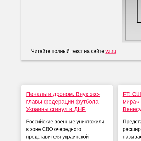
Читайте полный текст на сайте
vz.ru
Пенальти дроном. Внук экс-
FT: СШ
главы федерации футбола
мира» 
Украины сгинул в ДНР
Венесу
Российские военные уничтожили
Предст
в зоне СВО очередного
расшири
представителя украинской
называ