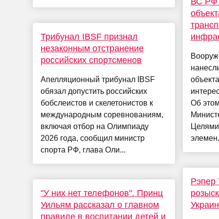
ВС РФ 
объект
трансп
Трибунал IBSF признал
инфра
незаконным отстранение
Вооруж
российских спортсменов
нанесли
Апелляционный трибунал IBSF
объект
обязал допустить российских
интерес
бобслеистов и скелетонистов к
Об это
международным соревнованиям,
Минист
включая отбор на Олимпиаду
Целями
2026 года, сообщил министр
элемен.
спорта РФ, глава Оли...
Рэпер 
"У них нет телефонов". Принц
розыск
Уильям рассказал о главном
Украи
правиле в воспитании детей и