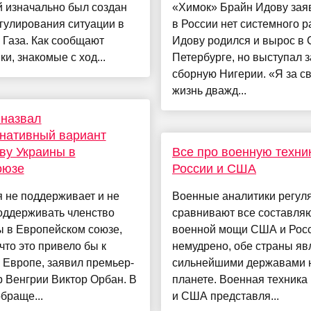
 изначально был создан
«Химок» Брайн Идову заяв
гулирования ситуации в
в России нет системного р
 Газа. Как сообщают
Идову родился и вырос в 
ки, знакомые с ход...
Петербурге, но выступал з
сборную Нигерии. «Я за с
жизнь дважд...
 назвал
нативный вариант
ву Украины в
Все про военную техни
оюзе
России и США
 не поддерживает и не
Военные аналитики регул
оддерживать членство
сравнивают все составл
ы в Европейском союзе,
военной мощи США и Росс
что это привело бы к
немудрено, обе страны яв
 Европе, заявил премьер-
сильнейшими державами 
 Венгрии Виктор Орбан. В
планете. Военная техника
браще...
и США представля...