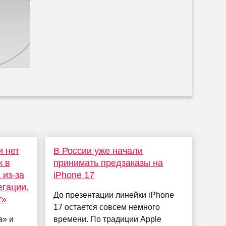
и нет
В России уже начали
к в
принимать предзаказы на
 из-за
iPhone 17
егации.
До презентации линейки iPhone
т»
17 остается совсем немного
а» и
времени. По традиции Apple