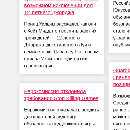
Российс
возможном исключении для
Юнусова
12-летнего Джорджа
объявил
Принц Уильям рассказал, как они
безопас
с Кейт Миддлтон воспитывают их
стало и
троих детей — 12-летнего
украинс
Джорджа, десятилетнего Луи и
опублик
семилетнюю Шарлотту. По словам
принца Уэльского, один из их
главных прин...
Guardi
Гренл
позици
Еврокомиссия отклонила
Возмож
требования Stop Killing Games
Соедин
Еврокомиссия отказалась вводить
ранее з
для издателей видеоигр
может с
обязанность поддерживать игры
сигнало