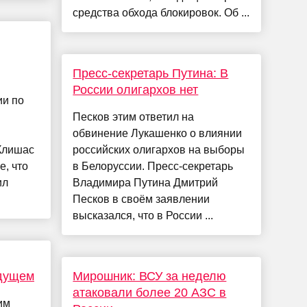
средства обхода блокировок. Об ...
Пресс-секретарь Путина: В
России олигархов нет
ии по
Песков этим ответил на
обвинение Лукашенко о влиянии
Клишас
российских олигархов на выборы
е, что
в Белоруссии. Пресс-секретарь
ил
Владимира Путина Дмитрий
Песков в своём заявлении
высказался, что в России ...
удущем
Мирошник: ВСУ за неделю
атаковали более 20 АЗС в
им