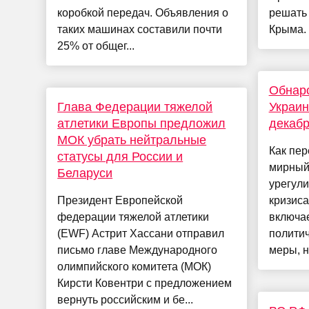
коробкой передач. Объявления о
решать
таких машинах составили почти
Крыма. 
25% от общег...
Обнар
Глава Федерации тяжелой
Украин
атлетики Европы предложил
декабр
МОК убрать нейтральные
Как пер
статусы для России и
мирный
Беларуси
урегул
Президент Европейской
кризис
федерации тяжелой атлетики
включае
(EWF) Астрит Хассани отправил
политич
письмо главе Международного
меры, но
олимпийского комитета (МОК)
Кирсти Ковентри с предложением
вернуть российским и бе...