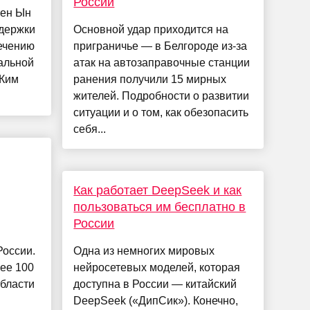
России
Чен Ын
ддержки
Основной удар приходится на
ечению
приграничье — в Белгороде из-за
альной
атак на автозаправочные станции
 Ким
ранения получили 15 мирных
жителей. Подробности о развитии
ситуации и о том, как обезопасить
себя...
Как работает DeepSeek и как
пользоваться им бесплатно в
России
России.
Одна из немногих мировых
ее 100
нейросетевых моделей, которая
бласти
доступна в России — китайский
DeepSeek («ДипСик»). Конечно,