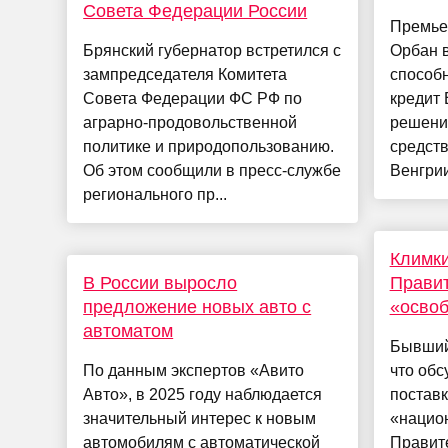
Совета Федерации России
Премье
Брянский губернатор встретился с
Орбан 
зампредседателя Комитета
способн
Совета Федерации ФС РФ по
кредит 
аграрно-продовольственной
решени
политике и природопользованию.
средст
Об этом сообщили в пресс-службе
Венгрии
регионального пр...
Климки
В России выросло
Правит
предложение новых авто с
«осво
автоматом
Бывший
По данным экспертов «Авито
что обс
Авто», в 2025 году наблюдается
поставк
значительный интерес к новым
«нацио
автомобилям с автоматической
Правит