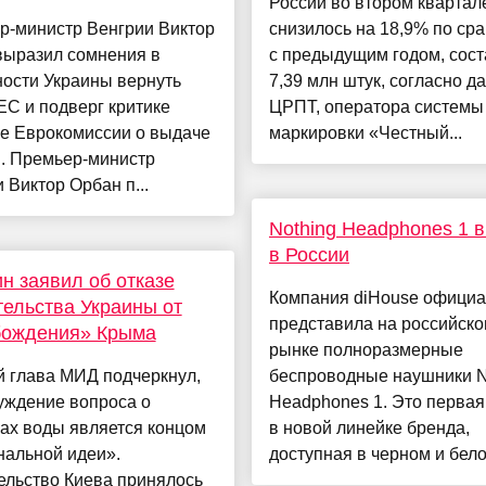
России во втором квартал
р-министр Венгрии Виктор
снизилось на 18,9% по ср
выразил сомнения в
с предыдущим годом, сос
ости Украины вернуть
7,39 млн штук, согласно 
ЕС и подверг критике
ЦРПТ, оператора системы
е Еврокомиссии о выдаче
маркировки «Честный...
в. Премьер-министр
 Виктор Орбан п...
Nothing Headphones 1 
в России
н заявил об отказе
Компания diHouse офици
ельства Украины от
представила на российск
бождения» Крыма
рынке полноразмерные
 глава МИД подчеркнул,
беспроводные наушники N
уждение вопроса о
Headphones 1. Это первая
ах воды является концом
в новой линейке бренда,
нальной идеи».
доступная в черном и белом
ельство Киева принялось