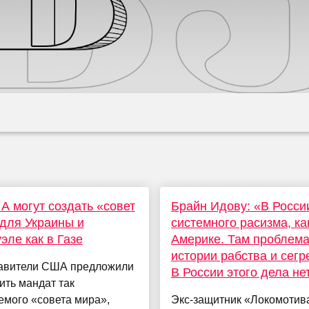
А могут создать «совет
Брайн Идову: «В Росси
для Украины и
системного расизма, ка
эле как в Газе
Америке. Там проблема
истории рабства и сегр
авители США предложили
В России этого дела не
ть мандат так
емого «совета мира»,
Экс-защитник «Локомотив