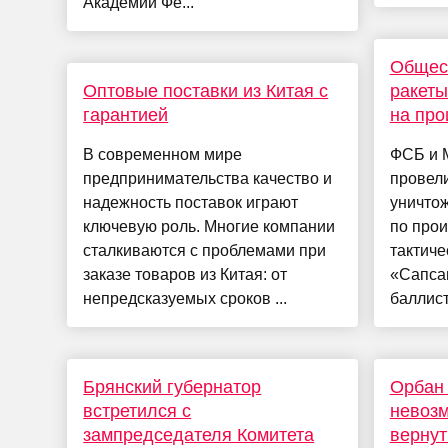
Академии Фе...
Общес
Оптовые поставки из Китая с
ракеты
гарантией
на про
В современном мире
ФСБ и 
предпринимательства качество и
провел
надежность поставок играют
уничто
ключевую роль. Многие компании
по прои
сталкиваются с проблемами при
тактиче
заказе товаров из Китая: от
«Сапса
непредсказуемых сроков ...
баллист
Брянский губернатор
Орбан 
встретился с
невоз
зампредседателя Комитета
вернут