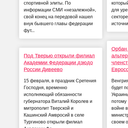
спортивной элиты. По
который
информации СМИ «незалежной»,
для уре
свой конец на передовой нашел
секторе
внук бывшего главы федерации
источни
фут...
Орбан
Под Тверью открыли филиал
альтер
Академии Федерации дзюдо
членст
России Дивеево
Еврос
15 февраля, в праздник Сретения
Венгрия
Господня, временно
будет п
исполняющий обязанности
Украин
губернатора Виталий Королев и
потому 
митрополит Тверской и
войне в
Кашинский Амвросий в селе
министр
Тургиново открыли филиал
своем о