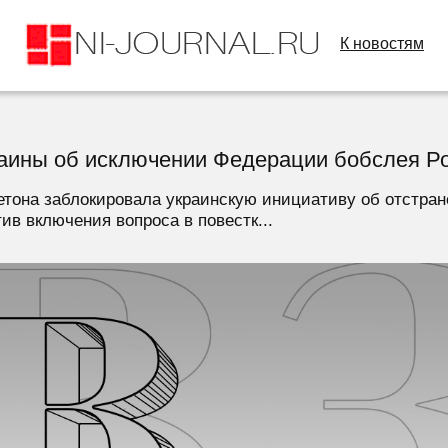
К новостям
аины об исключении Федерации бобслея Р
тона заблокировала украинскую инициативу об отстран
ив включения вопроса в повестк...