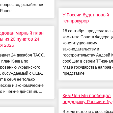
 вопрос водоснабжения
Ранее ...
У России будет новый
генпрокурор
18 сентября председатель
одован мирный план
комитета Совета Федерац
ы из 20 пунктов 24
конституционному
я 2025
законодательству и
едает 24 декабря ТАСС,
госстроительству Андрей 
 план Киева по
сообщил в своем ТГ-канал
ированию украинского
глава государства направ
а, обсуждаемый с США,
представле...
т в себя не только
еские и экономические
 и четкие действия, ...
Ким Чен Ын пообещал
поддержку России в б
В ходе встречи с российск