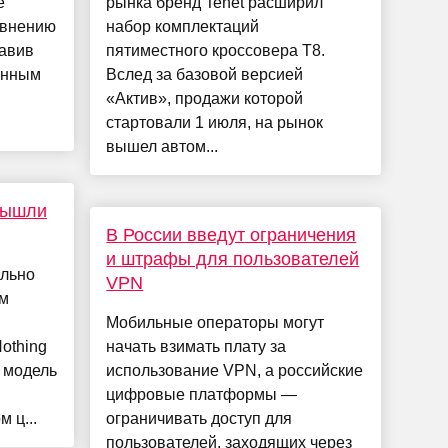
е
рынка бренд Tenet расширил
авнению
набор комплектаций
тавив
пятиместного кроссовера T8.
данным
Вслед за базовой версией
«Актив», продажи которой
стартовали 1 июля, на рынок
вышел автом...
вышли
В России введут ограничения
и штрафы для пользователей
ально
VPN
ом
Мобильные операторы могут
othing
начать взимать плату за
 модель
использование VPN, а российские
цифровые платформы —
 ц...
ограничивать доступ для
пользователей, заходящих через