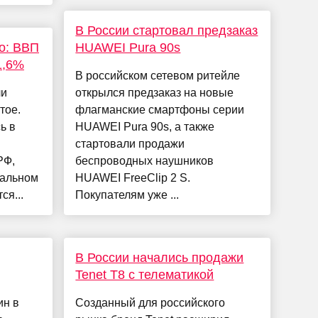
В России стартовал предзаказ
то: ВВП
HUAWEI Pura 90s
1,6%
В российском сетевом ритейле
ли
открылся предзаказ на новые
тое.
флагманские смартфоны серии
ь в
HUAWEI Pura 90s, а также
стартовали продажи
РФ,
беспроводных наушников
иальном
HUAWEI FreeClip 2 S.
ся...
Покупателям уже ...
В России начались продажи
Tenet T8 с телематикой
ин в
Созданный для российского