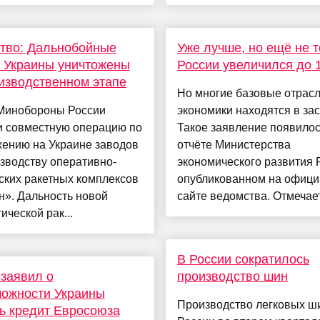
тво: Дальнобойные
Уже лучше, но ещё не 
 Украины уничтожены
России увеличился до 
изводственном этапе
Но многие базовые отрас
Минобороны России
экономики находятся в зас
и совместную операцию по
Такое заявление появилос
жению на Украине заводов
отчёте Министерства
зводству оперативно-
экономического развития 
ских ракетных комплексов
опубликованном на офиц
н». Дальность новой
сайте ведомства. Отмечает
ической рак...
В России сократилось
заявил о
производство шин
можности Украины
Производство легковых ш
ь кредит Евросоюза