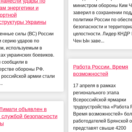
нанесли удары по
министром обороны Ким 
ам энергетики и
заверил в сохранении по
ортной
политики России по обесп
структуры Украины
безопасности и территори
енные силы (ВС) России
целостности. Лидер КНДР
 серию ударов по
Чен Ын заве...
ам, используемым в
ах украинских боевиков.
м сообщили в
Работа России. Время
ерстве обороны РФ.
возможностей
 российской армии стали
..
17 апреля в рамках
регионального этапа
Всероссийской ярмарки
трудоустройства «Работа 
Тимати объявлен в
Время возможностей» бол
 службой безопасности
работодателей Брянской о
ны
представят свыше 4200