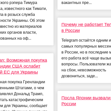
кого рэпера Тимура
вакантных пре...
, известного как Тимати,
а в розыск служба
ности Украины. Об этом
Почему не работает Те
звестно из материалов
в России
ких органов власти,
ованных на оф...
Telegram остаётся одним и
самых популярных мессе
в России, но в последние
его работа всё чаще вызы
an: Возможная покупка
вопросы. Пользователи ж
андии США ослабит
на сбои, невозможность
й ЕС для Украины
дозвониться, заде...
ная покупка Гренландии
енными Штатами, о чем
аявлял Дональд Трамп,
Посла Японии вызвали
тать катастрофическим
России
м для Украины, сообщает