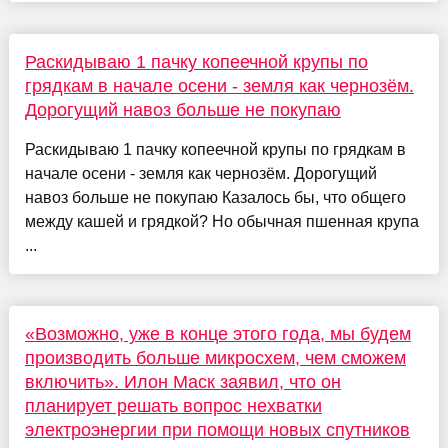
Раскидываю 1 пачку копеечной крупы по
грядкам в начале осени - земля как чернозём.
Дорогущий навоз больше не покупаю
Раскидываю 1 пачку копеечной крупы по грядкам в
начале осени - земля как чернозём. Дорогущий
навоз больше не покупаю Казалось бы, что общего
между кашей и грядкой? Но обычная пшенная крупа
...
«Возможно, уже в конце этого года, мы будем
производить больше микросхем, чем сможем
включить». Илон Маск заявил, что он
планирует решать вопрос нехватки
электроэнергии при помощи новых спутников