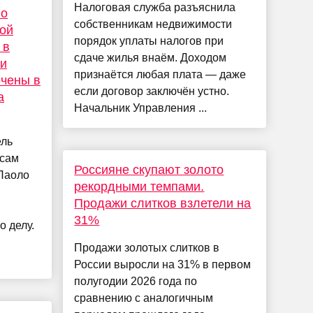
Налоговая служба разъяснила
но
собственникам недвижимости
ой
порядок уплаты налогов при
 в
сдаче жилья внаём. Доходом
 и
признаётся любая плата — даже
очены в
если договор заключён устно.
а
Начальник Управления ...
ель
осам
Россияне скупают золото
 Паоло
рекордными темпами.
Продажи слитков взлетели на
31%
о делу.
и
Продажи золотых слитков в
России выросли на 31% в первом
полугодии 2026 года по
сравнению с аналогичным