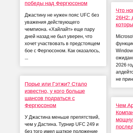
победы над Фергюсоном
Что но
Джастину не нужен пояс UFC без
26H2: 
уважения действующего
которы
чемпиона. «Хайлайт» еще пару
дней назад не был уверен, что
Microso
хочет участвовать в предстоящем
функци
бое с Фергюсоном. Как оказалось,
Windows
...
ожидани
2026 го
апдейто
не прине
Порье или Гэтжи? Стало
известно, у кого больше
шансов подраться с
Фергюсоном
Чем Ap
Компан
У Джастина меньше препятствий,
мощну
чем у Дастина. Турнир UFC 249 и
после
без того имел шаткое положение