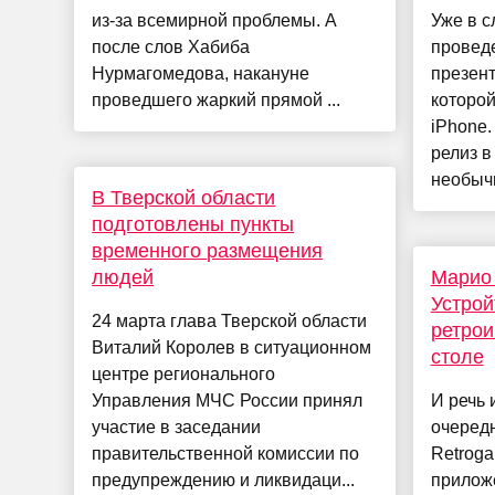
из-за всемирной проблемы. А
Уже в 
после слов Хабиба
провед
Нурмагомедова, накануне
презен
проведшего жаркий прямой ...
которой
iPhone.
релиз в
необычн
В Тверской области
подготовлены пункты
временного размещения
людей
Марио
Устрой
24 марта глава Тверской области
ретрои
Виталий Королев в ситуационном
столе
центре регионального
Управления МЧС России принял
И речь 
участие в заседании
очередн
правительственной комиссии по
Retrog
предупреждению и ликвидаци...
прилож