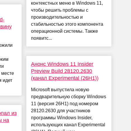
контекстных меню в Windows 11,
чтобы решить проблемы с
производительностью и
d-
стабильностью этого компонента
вину
операционной системы. Также
появитс...
ожили
оким
Анонс Windows 11 Insider
ти
Preview Build 28120.2630
 месте
(канал Experimental (26H1))
м идет
Microsoft выпустила новую
предварительную сборку Windows
11 (версия 26H1) под номером
28120.2630 для участников
опал из
программы Windows Insider,
ы на
использующих канал Experimental