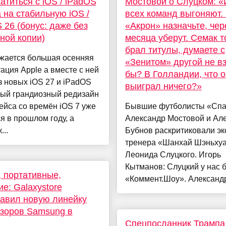
катиться с iOS / iPadOS
Мостовой о Слуцком: «
a на стабильную iOS /
всех команд выгоняют.
 26 (бонус: даже без
«Акрон» назначьте, чер
ной копии)
месяца уберут. Семак 
брал титулы, думаете с
жается большая осенняя
«Зенитом» другой не в
ация Apple а вместе с ней
бы? В Голландии, что о
 новых iOS 27 и iPadOS
выиграл ничего?»
мый грандиозный редизайн
йса со времён iOS 7 уже
Бывшие футболисты «Спа
я в прошлом году, а
Александр Мостовой и Ал
...
Бубнов раскритиковали эк
тренера «Шанхай Шэньху
Леонида Слуцкого. Игорь
Кытманов: Слуцкий у нас 
 портативные,
«Коммент.Шоу». Александр
е: Galaxystore
авил новую линейку
зоров Samsung в
и
Спецпосланник Трампа