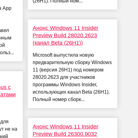
(26H1). Полный ном...
з App
Анонс Windows 11 Insider
авел
Preview Build 28020.2623
ычным
(канал Beta (26H1))
ой
льз...
Microsoft выпустила новую
предварительную сборку Windows
11 (версия 26H1) под номером
28020.2623 для участников
программы Windows Insider,
us с
использующих канал Beta (26H1).
латами
Полный номер сборк...
 для
Анонс Windows 11 Insider
ут не на
Preview Build 26300.9032
шний