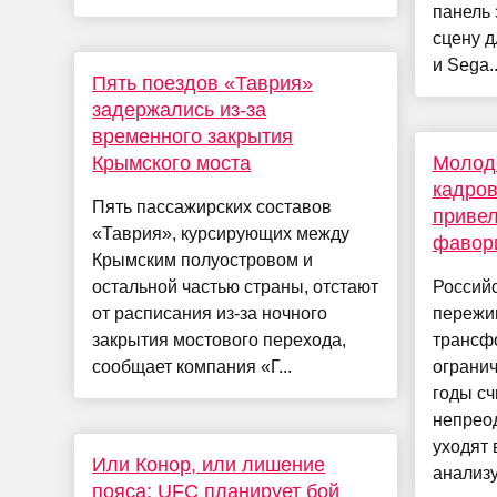
панель 
сцену д
и Sega..
Пять поездов «Таврия»
задержались из-за
временного закрытия
Крымского моста
Молоде
кадров
Пять пассажирских составов
привел
«Таврия», курсирующих между
фавор
Крымским полуостровом и
остальной частью страны, отстают
Российс
от расписания из-за ночного
пережи
закрытия мостового перехода,
трансф
сообщает компания «Г...
огранич
годы с
непрео
уходят 
Или Конор, или лишение
анализу
пояса: UFC планирует бой