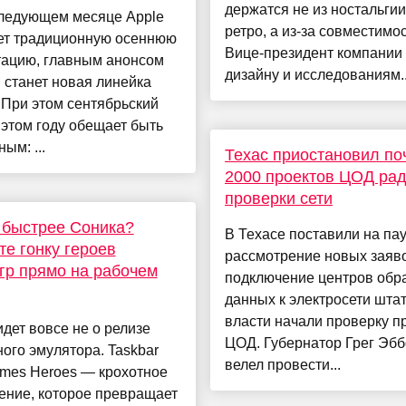
держатся не из ностальгии
следующем месяце Apple
ретро, а из-за совместимос
ет традиционную осеннюю
Вице-президент компании
тацию, главным анонсом
дизайну и исследованиям..
 станет новая линейка
 При этом сентябрьский
 этом году обещает быть
ым: ...
Техас приостановил по
2000 проектов ЦОД ра
проверки сети
 быстрее Соника?
В Техасе поставили на пау
те гонку героев
рассмотрение новых заяво
гр прямо на рабочем
подключение центров обр
данных к электросети штат
власти начали проверку п
идет вовсе не о релизе
ЦОД. Губернатор Грег Эбб
ого эмулятора. Taskbar
велел провести...
ames Heroes — крохотное
ение, которое превращает