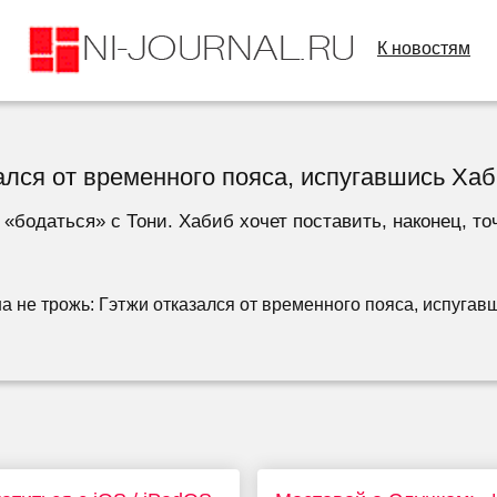
К новостям
ался от временного пояса, испугавшись Ха
«бодаться» с Тони. Хабиб хочет поставить, наконец, точ