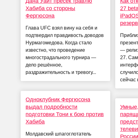
Дана Уайт пресёк травлю
Как от
Хабиба со стороны
27 bet
Фергюсона
iPadOS
резерв
Глава UFC взял вину на себя и
подтвердил правдивость доводов
Прибли
Нурмагомедова. Когда стало
презент
известно, что проведение
— релиз
многострадального турнира —
27. Са
дело решённое,
интерфе
раздражительность и тревогу...
случилс
сейчас к
Одноклубник Фергюсона
выдал подробности
Умные,
подготовки Тони к бою против
парящи
Хабиба
предст
телеви
Молдавский шпагоглотатель
Росси