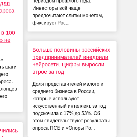
периодом прошлого года.
 для
Инвесторы всё чаще
вареса
предпочитают слитки монетам,
фиксирует Рос...
 в 100
» не
Больше половины российских
предпринимателей внедрили
ы»
нейросети. Цифры выросли
ть шаги
втрое за год
щего
ареса.
Доля представителей малого и
алонцев
среднего бизнеса в России,
его
которые используют
искусственный интеллект, за год
подскочила с 17% до 53%. Об
этом свидетельствуют результаты
опроса ПСБ и «Опоры Ро...
учились