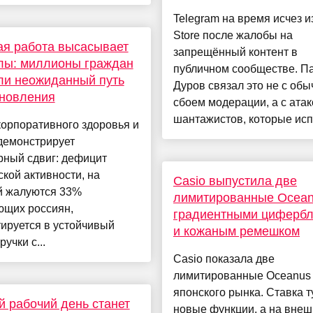
Telegram на время исчез и
Store после жалобы на
я работа высасывает
запрещённый контент в
лы: миллионы граждан
публичном сообществе. П
ли неожиданный путь
Дуров связал это не с об
ановления
сбоем модерации, а с атак
шантажистов, которые испо
орпоративного здоровья и
демонстрирует
рный сдвиг: дефицит
кой активности, на
Casio выпустила две
й жалуются 33%
лимитированные Ocean
ющих россиян,
градиентными циферб
ируется в устойчивый
и кожаным ремешком
учки с...
Casio показала две
лимитированные Oceanus
японского рынка. Ставка т
 рабочий день станет
новые функции, а на вне