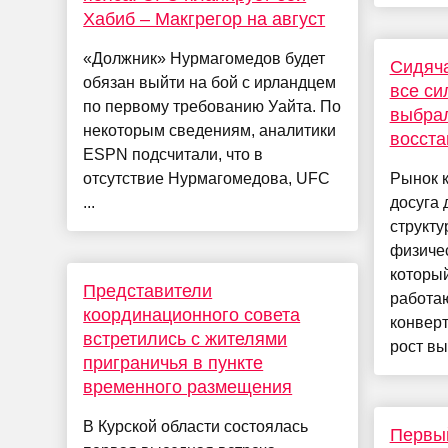
Хабиб – Макгрегор на август
«Должник» Нурмагомедов будет
Сидяча
обязан выйти на бой с ирландцем
все си
по первому требованию Уайта. По
выбра
некоторым сведениям, аналитики
восст
ESPN подсчитали, что в
отсутствие Нурмагомедова, UFC
Рынок к
...
досуга 
структу
физичес
которы
Представители
работа
координационного совета
конверт
встретились с жителями
рост выр
приграничья в пункте
временного размещения
В Курской области состоялась
Первый