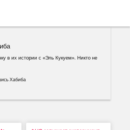
биба
ку в их истории с «Эль Кукуем». Никто не