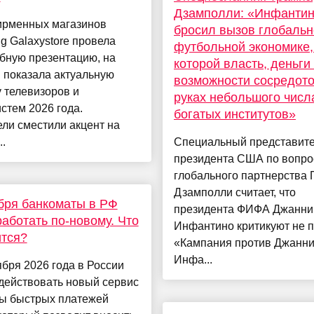
Дзамполли: «Инфанти
ирменных магазинов
бросил вызов глобальн
 Galaxystore провела
футбольной экономике,
бную презентацию, на
которой власть, деньги
 показала актуальную
возможности сосредот
 телевизоров и
руках небольшого числ
стем 2026 года.
богатых институтов»
ли сместили акцент на
..
Специальный представит
президента США по вопр
глобального партнерства
Дзамполли считает, что
бря банкоматы в РФ
президента ФИФА Джанни
работать по-новому. Что
Инфантино критикуют не п
тся?
«Кампания против Джанн
Инфа...
ября 2026 года в России
действовать новый сервис
ы быстрых платежей