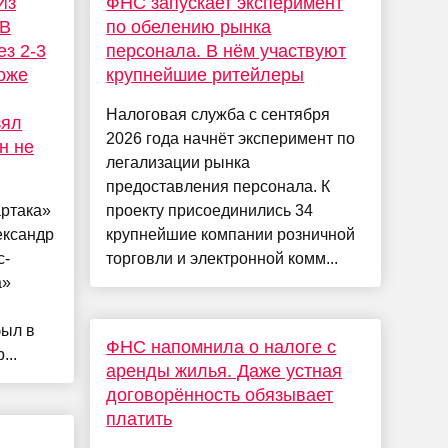
Из
ФНС запускает эксперимент
 В
по обелению рынка
ез 2-3
персонала. В нём участвуют
тоже
крупнейшие ритейлеры
Налоговая служба с сентября
зял
2026 года начнёт эксперимент по
н не
легализации рынка
предоставления персонала. К
ртака»
проекту присоединились 34
ександр
крупнейшие компании розничной
с-
торговли и электронной комм...
а»
был в
ФНС напомнила о налоге с
...
аренды жилья. Даже устная
договорённость обязывает
платить