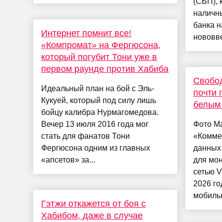
(СБП), 
наличны
банка н
Интернет помнит все!
нововве
«Компромат» на Фергюсона,
который погубит Тони уже в
первом раунде против Хабиба
Свобод
Идеальный план на бой с Эль-
почти 
Кукуей, который под силу лишь
белым 
бойцу калибра Нурмагомедова.
Вечер 13 июля 2016 года мог
Фото Ma
стать для фанатов Тони
«Комме
Фергюсона одним из главных
данных 
«апсетов» за...
для мон
сетью V
2026 г
мобильн
Гэтжи откажется от боя с
Хабибом, даже в случае