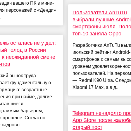
задач вашего ПК в мини-
ля персонажей с «Денди»
Пользователи AnTuTu
..
выбрали лучшие Androi
смартфоны июля. Поло
топ-10 заняла Oppo
жь осталась не у дел:
Разработчики AnTuTu выл
ый голод в России
июльский рейтинг Android-
 к неожиданной смене
смартфонов с самым выс
итов
уровнем удовлетвореннос
пользователей. На первом
кий рынок труда
— Redmi K90 Ultra. Следо
вает фундаментальную
Xiaomi 17 Max, а в д...
ормацию: возрастные
ения при найме, долгие
читавшиеся
долимым барьером,
Telegram ненадолго пр
в прошлое. Согласно
App Store после жалоб
 кадрово...
старый пост