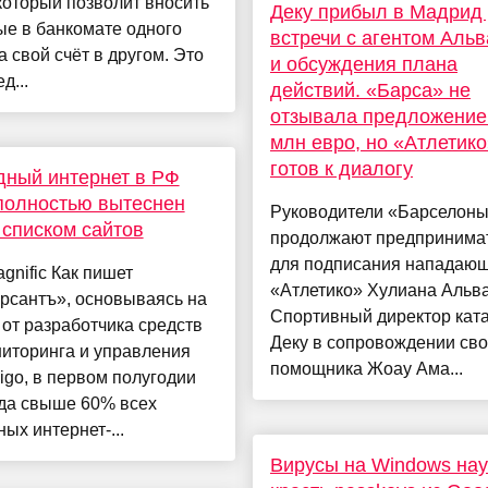
который позволит вносить
Деку прибыл в Мадрид
е в банкомате одного
встречи с агентом Аль
а свой счёт в другом. Это
и обсуждения плана
д...
действий. «Барса» не
отзывала предложение
млн евро, но «Атлетико
готов к диалогу
ный интернет в РФ
полностью вытеснен
Руководители «Барселон
списком сайтов
продолжают предпринима
для подписания нападаю
gnific Как пишет
«Атлетико» Хулиана Альв
рсантъ», основываясь на
Спортивный директор кат
от разработчика средств
Деку в сопровождении сво
иторинга и управления
помощника Жоау Ама...
igo, в первом полугодии
ода свыше 60% всех
ых интернет-...
Вирусы на Windows на