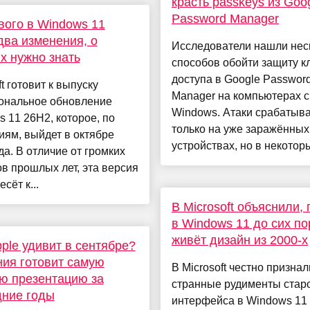
красть passkeys из Goo
Password Manager
вого в Windows 11
два изменения, о
Исследователи нашли нес
х нужно знать
способов обойти защиту к
доступа в Google Passwor
ft готовит к выпуску
Manager на компьютерах с
ональное обновление
Windows. Атаки срабатыв
 11 26H2, которое, по
только на уже заражённых
ям, выйдет в октябре
устройствах, но в некоторы
да. В отличие от громких
в прошлых лет, эта версия
сёт к...
В Microsoft объяснили,
в Windows 11 до сих по
живёт дизайн из 2000-х
ple удивит в сентябре?
ия готовит самую
В Microsoft честно признал
ю презентацию за
странные рудименты стар
дние годы
интерфейса в Windows 11