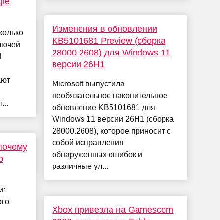
gle
Изменения в обновлении
колько
KB5101681 Preview (сборка
лючей
28000.2608) для Windows 11
d
версии 26H1
ают
Microsoft выпустила
необязательное накопительное
...
обновление KB5101681 для
Windows 11 версии 26H1 (сборка
28000.2608), которое приносит с
собой исправления
 почему
обнаруженных ошибок и
р
различные ул...
и:
ого
Xbox привезла на Gamescom