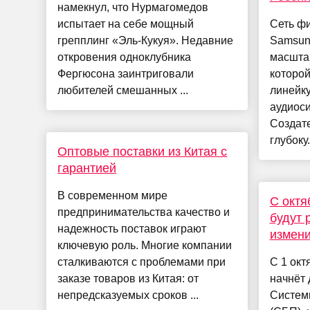
намекнул, что Нурмагомедов
испытает на себе мощный
Сеть ф
грепплинг «Эль-Кукуя». Недавние
Samsung
откровения одноклубника
масшта
Фергюсона заинтриговали
которой
любителей смешанных ...
линейку
аудиоси
Создате
глубоку.
Оптовые поставки из Китая с
гарантией
В современном мире
С октя
предпринимательства качество и
будут 
надежность поставок играют
измени
ключевую роль. Многие компании
сталкиваются с проблемами при
С 1 окт
заказе товаров из Китая: от
начнёт 
непредсказуемых сроков ...
Систем