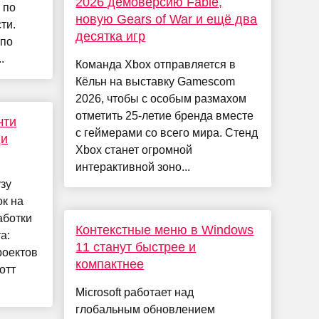
2026 демоверсию Fable,
 по
новую Gears of War и ещё два
ти.
десятка игр
 по
.
Команда Xbox отправляется в
Кёльн на выставку Gamescom
2026, чтобы с особым размахом
отметить 25-летие бренда вместе
чти
с геймерами со всего мира. Стенд
ди
Xbox станет огромной
интерактивной зоно...
зу
к на
аботки
Контекстные меню в Windows
а:
11 станут быстрее и
роектов
компактнее
отт
Microsoft работает над
глобальным обновлением