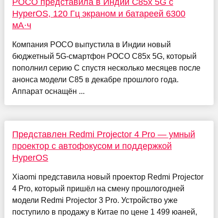
POCO представила в Индии C85x 5G с
HyperOS, 120 Гц экраном и батареей 6300
мА·ч
Компания POCO выпустила в Индии новый
бюджетный 5G‑смартфон POCO C85x 5G, который
пополнил серию C спустя несколько месяцев после
анонса модели C85 в декабре прошлого года.
Аппарат оснащён ...
Представлен Redmi Projector 4 Pro — умный
проектор с автофокусом и поддержкой
HyperOS
Xiaomi представила новый проектор Redmi Projector
4 Pro, который пришёл на смену прошлогодней
модели Redmi Projector 3 Pro. Устройство уже
поступило в продажу в Китае по цене 1 499 юаней,