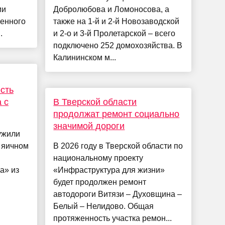
ии
Добролюбова и Ломоносова, а
ренного
также на 1-й и 2-й Новозаводской
.
и 2-о и 3-й Пролетарской – всего
подключено 252 домохозяйства. В
Калининском м...
сть
 с
В Тверской области
продолжат ремонт социально
значимой дороги
ужили
 яичном
В 2026 году в Тверской области по
национальному проекту
а» из
«Инфраструктура для жизни»
будет продолжен ремонт
автодороги Витязи – Духовщина –
Белый – Нелидово. Общая
протяженность участка ремон...