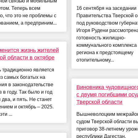
ной связью и мобильным
том. Теперь всем
16 сентября на заседании
о, что это не проблемы с
Правительства Тверской о
ванием, а предприним...
под руководством губерна
Игоря Рудени рассмотрен
готовность жилищно-
коммунального комплекса
менится жизнь жителей
региона к предстоящему
ой области в октябре
отопительному...
ь традиционно является
з самых богатых на
ия в законодательстве
Виновника чудовищног
 в году. Так было и год
с двумя погибшими осу
 два, и пять. Не станет
Тверской области
нием и октябрь – 2025.
эти ...
Вышневолоцким межрайо
судом Тверской области в
приговор 38-летнему урож
республики Дагестан,