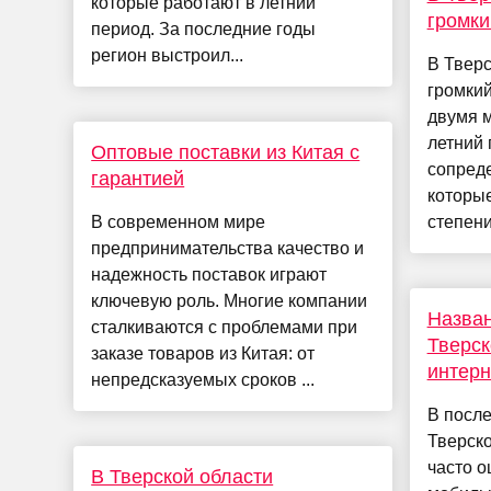
которые работают в летний
громки
период. За последние годы
регион выстроил...
В Тверс
громкий
двумя м
летний 
Оптовые поставки из Китая с
сопреде
гарантией
которые
В современном мире
степени 
предпринимательства качество и
надежность поставок играют
ключевую роль. Многие компании
Назван
сталкиваются с проблемами при
Тверск
заказе товаров из Китая: от
интерн
непредсказуемых сроков ...
В посл
Тверско
часто 
В Тверской области