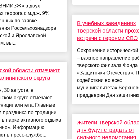
ВНИИЗЖ» в двух
х творога с м.д.ж. 9%,
енных по заявке
В учебных заведениях
ения Россельхознадзора
Тверской области прох
ской и Ярославской
встречи с героями СВО
м, вы...
Сохранение исторической
– важное направление ра
тверского филиала Фонда
ской области отмечают
«Защитники Отечества». П
алининского округа
содействии во всех
муниципалитетах Верхнев
, 30 августа, в
преддверии Дня защитника 
ском округе отмечают
униципалитета. Главные
 праздника по традиции
 в парке активного отдыха
Жители Тверской облас
ино». Информацию
дня будут страдать от
т в пресс-службе...
сильного недомогания