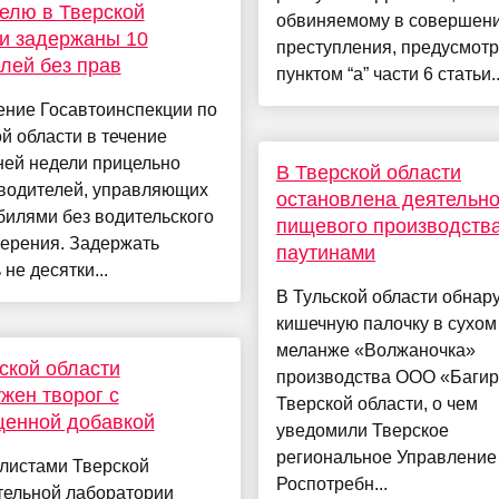
елю в Тверской
обвиняемому в совершен
и задержаны 10
преступления, предусмот
лей без прав
пунктом “а” части 6 статьи..
ение Госавтоинспекции по
й области в течение
ней недели прицельно
В Тверской области
 водителей, управляющих
остановлена деятельно
илями без водительского
пищевого производства
верения. Задержать
паутинами
 не десятки...
В Тульской области обнар
кишечную палочку в сухом
меланже «Волжаночка»
ской области
производства ООО «Багир
жен творог с
Тверской области, о чем
щенной добавкой
уведомили Тверское
региональное Управление
листами Тверской
Роспотребн...
тельной лаборатории