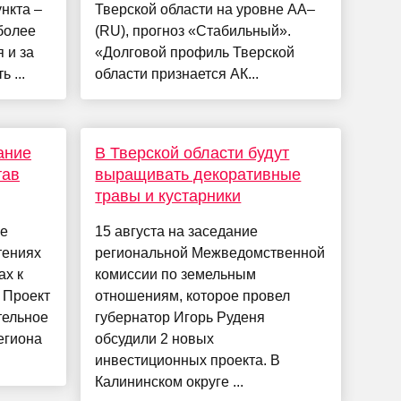
нкта –
Тверской области на уровне АА–
более
(RU), прогноз «Стабильный».
 и за
«Долговой профиль Тверской
 ...
области признается АК...
ание
В Тверской области будут
тав
выращивать декоративные
травы и кустарники
ие
15 августа на заседание
тениях
региональной Межведомственной
ах к
комиссии по земельным
 Проект
отношениям, которое провел
тельное
губернатор Игорь Руденя
егиона
обсудили 2 новых
инвестиционных проекта. В
Калининском округе ...