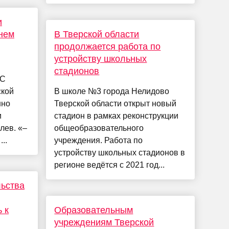
и
нем
В Тверской области
продолжается работа по
устройству школьных
стадионов
 С
ской
В школе №3 города Нелидово
нно
Тверской области открыт новый
и
стадион в рамках реконструкции
лев. «–
общеобразовательного
..
учреждения. Работа по
устройству школьных стадионов в
регионе ведётся с 2021 год...
льства
 к
Образовательным
учреждениям Тверской