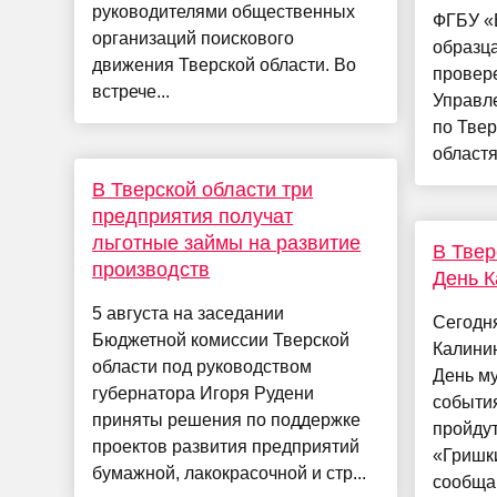
руководителями общественных
ФГБУ «
организаций поискового
образца
движения Тверской области. Во
провер
встрече...
Управл
по Твер
областя
В Тверской области три
предприятия получат
льготные займы на развитие
В Твер
производств
День К
5 августа на заседании
Сегодня
Бюджетной комиссии Тверской
Калинин
области под руководством
День м
губернатора Игоря Рудени
события
приняты решения по поддержке
пройдут
проектов развития предприятий
«Гришк
бумажной, лакокрасочной и стр...
сообщаю