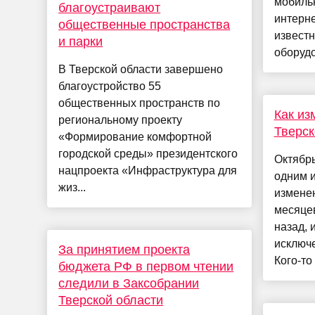
мобиль
благоустраивают
интерне
общественные пространства
известн
и парки
оборудо
В Тверской области завершено
благоустройство 55
общественных пространств по
Как из
региональному проекту
Тверск
«Формирование комфортной
городской среды» президентского
Октябр
нацпроекта «Инфраструктура для
одним и
жиз...
изменен
месяцев
назад, и
исключе
За принятием проекта
Кого-то 
бюджета РФ в первом чтении
следили в Заксобрании
Тверской области