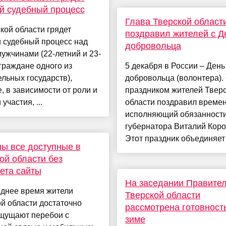
й судебный процесс
Глава Тверской област
кой области грядет
поздравил жителей с Д
 судебный процесс над
добровольца
ужчинами (22-летний и 23-
граждане одного из
5 декабря в России – День
льных государств),
добровольца (волонтера).
, в зависимости от роли и
праздником жителей Твер
участия, ...
области поздравил време
исполняющий обязанност
губернатора Виталий Коро
Этот праздник объединяет .
ы все доступные в
ой области без
ета сайты
На заседании Правите
еднее время жители
Тверской области
й области достаточно
рассмотрена готовность
ощущают перебои с
зиме