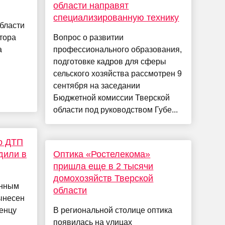
области направят
специализированную технику
бласти
тора
Вопрос о развитии
а
профессионального образования,
подготовке кадров для сферы
сельского хозяйства рассмотрен 9
сентября на заседании
Бюджетной комиссии Тверской
области под руководством Губе...
о ДТП
дили в
Оптика «Ростелекома»
пришла еще в 2 тысячи
домохозяйств Тверской
нным
области
ынесен
енцу
В региональной столице оптика
появилась на улицах