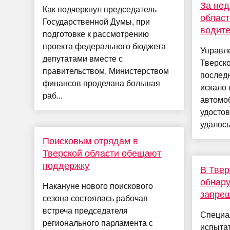
За нед
Как подчеркнул председатель
област
Государственной Думы, при
водите
подготовке к рассмотрению
проекта федерального бюджета
Управл
депутатами вместе с
Тверско
правительством, Министерством
послед
финансов проделана большая
искало
раб...
автомоб
удосто
удалось
Поисковым отрядам в
Тверской области обещают
поддержку
В Твер
обнару
Накануне нового поискового
запре
сезона состоялась рабочая
встреча председателя
Специа
регионального парламента с
испыта