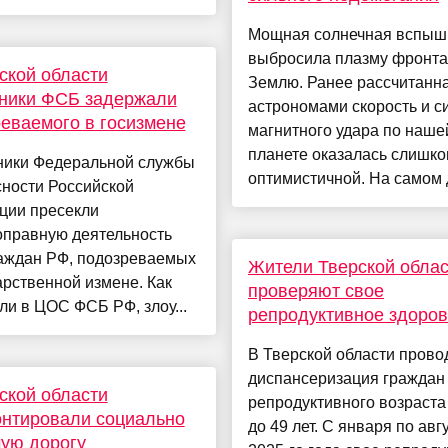
Мощная солнечная вспыш
выбросила плазму фронта
ской области
Землю. Ранее рассчитанн
дники ФСБ задержали
астрономами скорость и с
еваемого в госизмене
магнитного удара по наше
планете оказалась слишк
ники Федеральной службы
оптимистичной. На самом д
сности Российской
ции пресекли
оправную деятельность
раждан РФ, подозреваемых
Жители Тверской облас
арственной измене. Как
проверяют свое
и в ЦОС ФСБ РФ, злоу...
репродуктивное здоров
В Тверской области прово
диспансеризация граждан
ской области
репродуктивного возраста 
нтировали социально
до 49 лет. С января по авг
ую дорогу