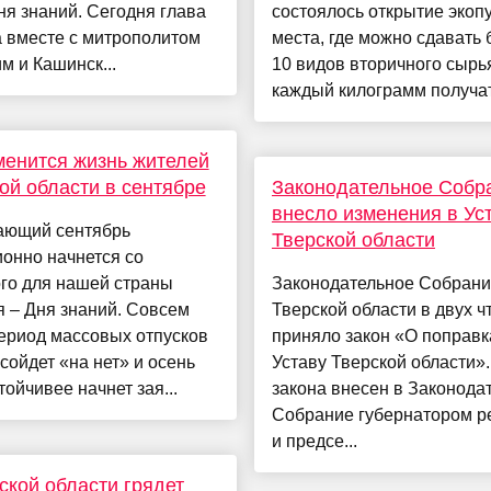
ня знаний. Сегодня глава
состоялось открытие экопу
 вместе с митрополитом
места, где можно сдавать 
м и Кашинск...
10 видов вторичного сырья
каждый килограмм получать
менится жизнь жителей
ой области в сентябре
Законодательное Собр
внесло изменения в Ус
ающий сентябрь
Тверской области
онно начнется со
го для нашей страны
Законодательное Собран
 – Дня знаний. Совсем
Тверской области в двух ч
ериод массовых отпусков
приняло закон «О поправк
сойдет «на нет» и осень
Уставу Тверской области».
тойчивее начнет зая...
закона внесен в Законода
Собрание губернатором р
и предсе...
ской области грядет