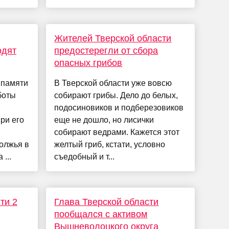
Жителей Тверской области
одят
предостерегли от сбора
опасных грибов
 памяти
В Тверской области уже вовсю
боты
собирают грибы. Дело до белых,
подосиновиков и подберезовиков
ри его
еще не дошло, но лисички
собирают ведрами. Кажется этот
олжья в
желтый гриб, кстати, условно
...
съедобный и т...
ти 2
Глава Тверской области
пообщался с активом
Вышневолоцкого округа