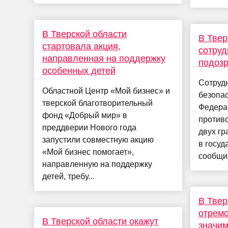
В Тверской области
В Твер
стартовала акция,
сотру
направленная на поддержку
подозр
особенных детей
Сотруд
Областной Центр «Мой бизнес» и
безопа
тверской благотворительный
Федера
фонд «Добрый мир» в
против
преддверии Нового года
двух г
запустили совместную акцию
в госуд
«Мой бизнес помогает»,
сообщил
направленную на поддержку
детей, требу...
В Твер
отремо
В Тверской области окажут
значим