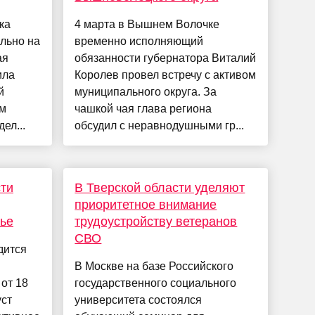
ка
4 марта в Вышнем Волочке
льно на
временно исполняющий
ая
обязанности губернатора Виталий
ила
Королев провел встречу с активом
й
муниципального округа. За
ом
чашкой чая глава региона
ел...
обсудил с неравнодушными гр...
ти
В Тверской области уделяют
приоритетное внимание
ье
трудоустройству ветеранов
СВО
дится
В Москве на базе Российского
от 18
государственного социального
уст
университета состоялся