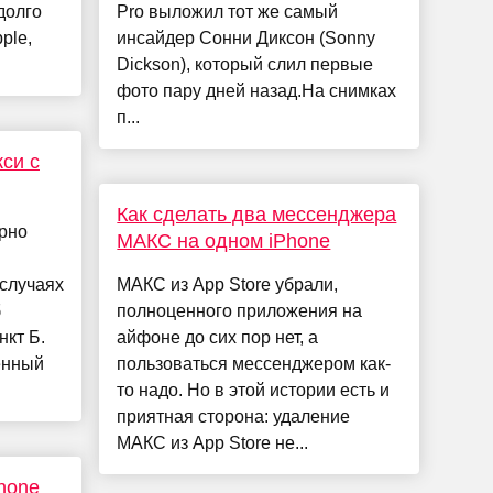
долго
Pro выложил тот же самый
ple,
инсайдер Сонни Диксон (Sonny
Dickson), который слил первые
фото пару дней назад.На снимках
п...
кси с
Как сделать два мессенджера
ярно
МАКС на одном iPhone
 случаях
МАКС из App Store убрали,
б
полноценного приложения на
нкт Б.
айфоне до сих пор нет, а
енный
пользоваться мессенджером как-
то надо. Но в этой истории есть и
приятная сторона: удаление
МАКС из App Store не...
hone