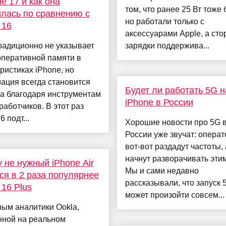
ne 17 и как она
том, что ранее 25 Вт тоже 
лась по сравнению с
но работали только с
 16
аксессуарами Apple, а ст
радиционно не указывает
зарядки поддержива...
оперативной памяти в
ристиках iPhone, но
ация всегда становится
Будет ли работать 5G н
а благодаря инструментам
iPhone в России
работчиков. В этот раз
 подт...
Хорошие новости про 5G 
России уже звучат: опера
вот-вот раздадут частоты, 
начнут разворачивать этим
 не нужный iPhone Air
Мы и сами недавно
ся в 2 раза популярнее
рассказывали, что запуск 
 16 Plus
может произойти совсем...
ым аналитики Ookla,
нной на реальном