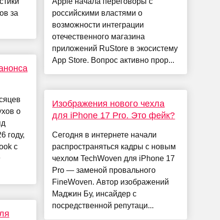
стики
Apple начала переговоры с
ов за
российскими властями о
возможности интеграции
отечественного магазина
приложений RuStore в экосистему
App Store. Вопрос активно прор...
 анонса
есяцев
Изображения нового чехла
ухов о
для iPhone 17 Pro. Это фейк?
яд
6 году,
Сегодня в интернете начали
ook с
распространяться кадры с новым
9
чехлом TechWoven для iPhone 17
Pro — заменой провального
FineWoven. Автор изображений
Маджин Бу, инсайдер с
посредственной репутаци...
для