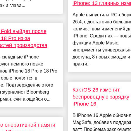
iPhone: 13 главных из
к и глава...
Apple выпустила RC-сборк
26.4, с достаточно больши
количеством изменений д
 Fold выйдет после
iPhone. Среди них — нов
 18 Pro из-за
функции Apple Music,
стей производства
инструменты универсальн
 складные iPhone
доступа, 8 новых эмодзи и
руют немного позже
практи...
ов iPhone 18 Pro и 18 Pro
торые появятся в
е. Подтверждение этого
Как iOS 26 изменит
л журналист Bloomberg
беспроводную зарядку 
рман, считающийся о...
iPhone 16
В iPhone 16 Apple обнови
MagSafe, добавив поддерж
о оперативной памяти
ватт. Проблема заключаетс