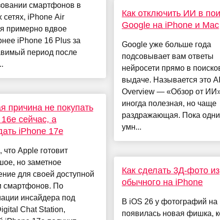
зовании смартфонов в
Как отключить ИИ в по
 сетях, iPhone Air
Google на iPhone и Mac
ся примерно вдвое
нее iPhone 16 Plus за
Google уже больше года
авимый период после
подсовывает вам ответы
..
нейросети прямо в поиско
выдаче. Называется это A
Overview — «Обзор от ИИ»
иногда полезная, но чаще
я причина не покупать
раздражающая. Пока одни
 16e сейчас, а
умн...
ать iPhone 17e
 что Apple готовит
ое, но заметное
Как сделать 3Д-фото из
ние для своей доступной
обычного на iPhone
и смартфонов. По
ации инсайдера под
В iOS 26 у фотографий на
gital Chat Station,
появилась новая фишка, к