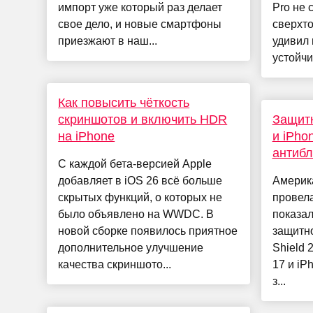
импорт уже который раз делает
Pro не 
свое дело, и новые смартфоны
сверхто
приезжают в наш...
удивил 
устойчив
Как повысить чёткость
скриншотов и включить HDR
Защитн
на iPhone
и iPho
антиб
С каждой бета-версией Apple
добавляет в iOS 26 всё больше
Америк
скрытых функций, о которых не
провела
было объявлено на WWDC. В
показал
новой сборке появилось приятное
защитно
дополнительное улучшение
Shield 
качества скриншото...
17 и iP
з...