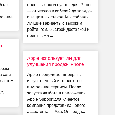
были,
полезных аксессуаров для iPhone
— от чехлов и кабелей до зарядок
оронние
и защитных стёкол. Мы собрали
лучшие варианты с высоким
рейтингом, быстрой доставкой и
приятными ...
а
Apple использует ИИ для
в
улучшения продаж iPhone
торам
а сети
Apple продолжает внедрять
 летом.
искусственный интеллект во
внутренние сервисы. После
5G
запуска чатбота в приложении
Apple Support для клиентов
компания представила нового
ассистента — Asa. Он предн...