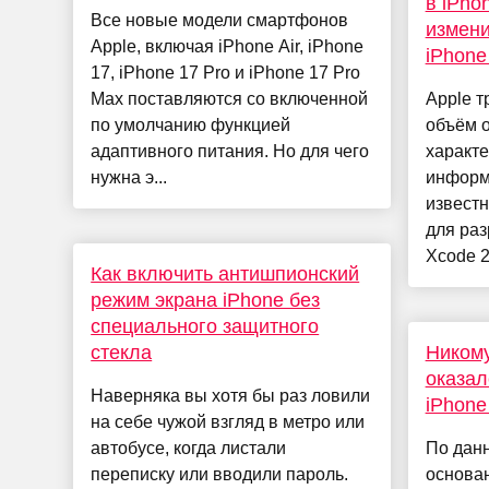
в iPho
Все новые модели смартфонов
измени
Apple, включая iPhone Air, iPhone
iPhone
17, iPhone 17 Pro и iPhone 17 Pro
Max поставляются со включенной
Apple т
по умолчанию функцией
объём 
адаптивного питания. Но для чего
характе
нужна э...
информ
известн
для раз
Xcode 26
Как включить антишпионский
режим экрана iPhone без
специального защитного
стекла
Никому
оказал
Наверняка вы хотя бы раз ловили
iPhone
на себе чужой взгляд в метро или
автобусе, когда листали
По данн
переписку или вводили пароль.
основа