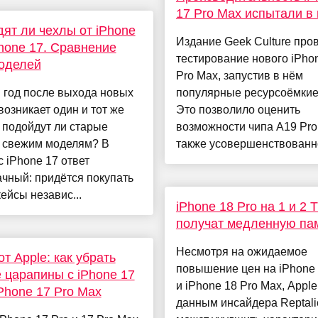
17 Pro Max испытали в 
ят ли чехлы от iPhone
Издание Geek Culture про
Phone 17. Сравнение
тестирование нового iPho
оделей
Pro Max, запустив в нём
 год после выхода новых
популярные ресурсоёмкие
возникает один и тот же
Это позволило оценить
 подойдут ли старые
возможности чипа A19 Pro,
к свежим моделям? В
также усовершенствованно
с iPhone 17 ответ
чный: придётся покупать
ейсы независ...
iPhone 18 Pro на 1 и 2 
получат медленную па
Несмотря на ожидаемое
от Apple: как убрать
повышение цен на iPhone 
 царапины с iPhone 17
и iPhone 18 Pro Max, Apple
iPhone 17 Pro Max
данным инсайдера Reptali