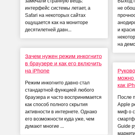
замечали странную вещь:
Выход i
интерфейс системы летает, а
не обош
Safari на некоторых сайтах
прочнос
ощущается как на мониторе
анодир
десятилетней давн...
и краси
некотор
на демо
Зачем нужен режим инкогнито
в браузере и как его включить
на iPhone
Руково
можно 
Режим инкогнито давно стал
как iP
стандартной функцией любого
браузера и часто воспринимается
После п
как способ полного скрытия
Apple 
активности в интернете. Однако
миф о 
его возможности куда уже, чем
смартфо
думают многие ...
Guide 
маркети