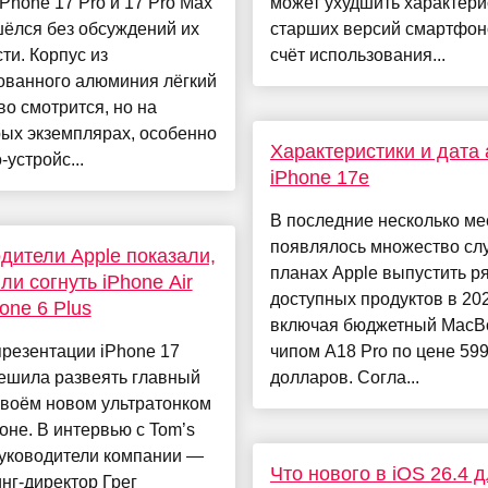
Phone 17 Pro и 17 Pro Max
может ухудшить характери
ёлся без обсуждений их
старших версий смартфон
ти. Корпус из
счёт использования...
ованного алюминия лёгкий
во смотрится, но на
ых экземплярах, особенно
Характеристики и дата
-устройс...
iPhone 17e
В последние несколько м
появлялось множество сл
дители Apple показали,
планах Apple выпустить р
ли согнуть iPhone Air
доступных продуктов в 202
hone 6 Plus
включая бюджетный MacB
резентации iPhone 17
чипом A18 Pro по цене 59
решила развеять главный
долларов. Согла...
своём новом ультратонком
не. В интервью с Tom’s
руководители компании —
Что нового в iOS 26.4 
нг-директор Грег