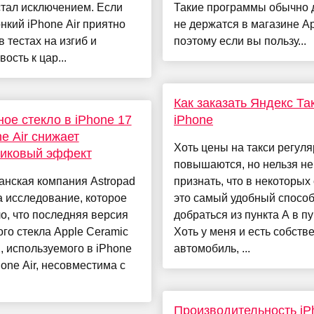
стал исключением. Если
Такие программы обычно 
нкий iPhone Air приятно
не держатся в магазине Ap
в тестах на изгиб и
поэтому если вы пользу...
ость к цар...
Как заказать Яндекс Та
ое стекло в iPhone 17
iPhone
ne Air снижает
Хоть цены на такси регул
ликовый эффект
повышаются, но нельзя не
анская компания Astropad
признать, что в некоторых
 исследование, которое
это самый удобный спосо
о, что последняя версия
добраться из пункта А в пу
го стекла Apple Ceramic
Хоть у меня и есть собств
2, используемого в iPhone
автомобиль, ...
hone Air, несовместима с
Производительность iP