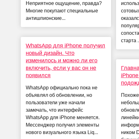
Неприятное ощущение, правда?
исполь
Многие покупают специальные
сотовых
антишпионские...
оказал
популяр
сопост
старта .
WhatsApp для iPhone получил
новый дизайн. Что
изменилось и можно ли его
включить, если у вас он не
Главна
появился
iPhone
подожд
WhatsApp официально пока не
объявлял об обновлении, но
Похоже,
пользователи уже начали
небольш
замечать, что интерфейс
обновле
WhatsApp для iPhone меняется.
линейк
Мессенджер получил элементы
информ
нового визуального языка Liq...
ником Di