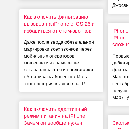
Джосвиа
Как включить фильтрацию
вызовов на iPhone с iOS 26 и
избавиться от спам-звонков
iPhone
iPhone
Даже после ввода обязательной
сложно
маркировки всех звонков через
мобильных операторов
Первые
мошенники и спамеры не
дебюти
останавливаются и продолжают
флагман
обзванивать абонентов. Из-за
Max, ко
этого история вызовов на iP...
сентябр
получи
Марк Гу
Как включить адаптивный
режим питания на iPhone.
Зачем он вообще нужен
Скольк