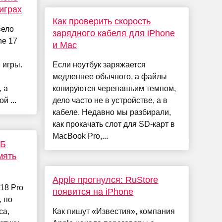
играх
Как проверить скорость
вело
зарядного кабеля для iPhone
ne 17
и Mac
 игры.
Если ноутбук заряжается
медленнее обычного, а файлы
 а
копируются черепашьим темпом,
й ...
дело часто не в устройстве, а в
кабеле. Недавно мы разбирали,
как прокачать слот для SD-карт в
MacBook Pro,...
ТБ
мять
Apple прогнулся: RuStore
18 Pro
появится на iPhone
, по
ca,
Как пишут «Известия», компания