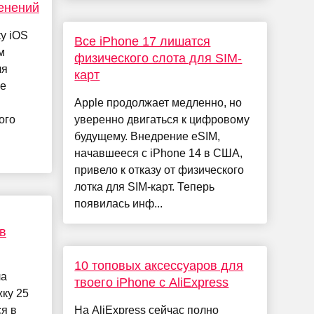
менений
у iOS
Все iPhone 17 лишатся
м
физического слота для SIM-
ля
карт
ые
Apple продолжает медленно, но
ого
уверенно двигаться к цифровому
будущему. Внедрение eSIM,
начавшееся с iPhone 14 в США,
привело к отказу от физического
лотка для SIM-карт. Теперь
появилась инф...
в
10 топовых аксессуаров для
ла
твоего iPhone с AliExpress
ку 25
я в
На AliExpress сейчас полно