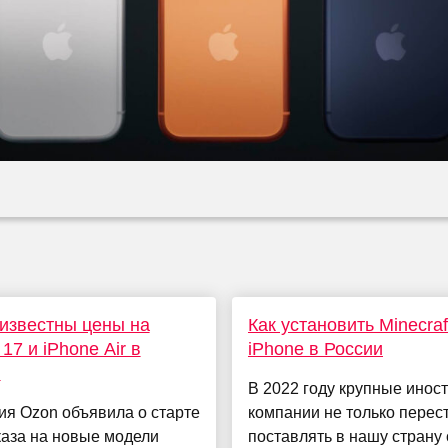
известны цены на
Как установить Minecraf
17 и iPhone Air в
iPhone в России
и
В 2022 году крупные инос
я Ozon объявила о старте
компании не только перес
каза на новые модели
поставлять в нашу страну