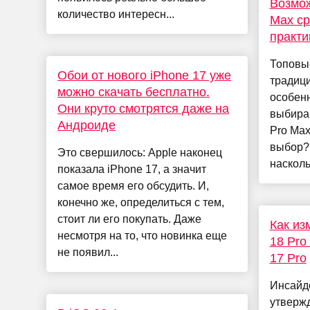
Возмож
количество интересн...
Max ср
практи
Топовы
Обои от нового iPhone 17 уже
традиц
можно скачать бесплатно.
особенн
Они круто смотрятся даже на
выбира
Андроиде
Pro Max
выбор? 
Это свершилось: Apple наконец
насколь
показала iPhone 17, а значит
самое время его обсудить. И,
конечно же, определиться с тем,
стоит ли его покупать. Даже
Как из
несмотря на то, что новинка еще
18 Pro
не появил...
17 Pro
Инсайде
утвержд