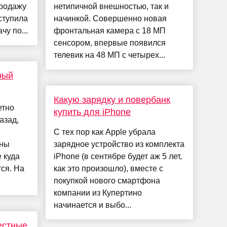
продажу
нетипичной внешностью, так и
оступила
начинкой. Совершенно новая
чу по...
фронтальная камера с 18 МП
сенсором, впервые появился
телевик на 48 МП с четырех...
рый
Какую зарядку и повербанк
етно
купить для iPhone
азад,
С тех пор как Apple убрала
ины
зарядное устройство из комплекта
 куда
iPhone (в сентябре будет аж 5 лет,
ся. На
как это произошло), вместе с
покупкой нового смартфона
компании из Купертино
начинается и выбо...
естные