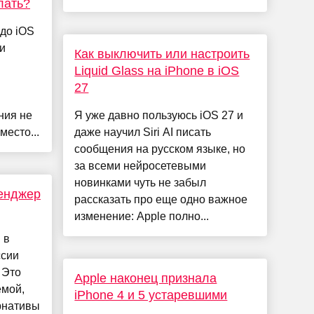
лать?
до iOS
и
Как выключить или настроить
Liquid Glass на iPhone в iOS
27
ния не
Я уже давно пользуюсь iOS 27 и
место...
даже научил Siri AI писать
сообщения на русском языке, но
за всеми нейросетевыми
новинками чуть не забыл
сенджер
рассказать про еще одно важное
изменение: Apple полно...
 в
ссии
 Это
Apple наконец признала
емой,
iPhone 4 и 5 устаревшими
рнативы