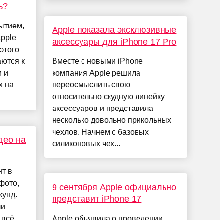
ь?
рытием,
Apple показала эксклюзивные
Apple
аксессуары для iPhone 17 Pro
 этого
ются к
Вместе с новыми iPhone
 и
компания Apple решила
х на
переосмыслить свою
относительно скудную линейку
аксессуаров и представила
несколько довольно прикольных
чехлов. Начнем с базовых
део на
силиконовых чех...
т в
 фото,
9 сентября Apple официально
кунд.
представит iPhone 17
ли
 всё
Apple объявила о проведении