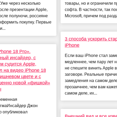
 Уже через несколько
товары, но и ограничили 
осле презентации Apple,
софта. В частности, так п
осле полуночи, россияне
Microsoft, причем под разда
оформить покупку. Первые
...
3 способа ускорить ста
iPhone
Phone 18 Pro».
Если ваш iPhone стал зам
ный инсайдер, с
медленнее, чем пару лет н
м судится Apple,
не спешите винить Apple в
л на видео iPhone 18
заговоре. Реальные прич
вишневом цвете и с
замедления на самом деле
шенно новой «фишкой»
прозаичнее, чем вам кажет
ы
самом деле, их...
ременная
гмаИнсайдер Джон
р опубликовал
Внешний вид и все изв