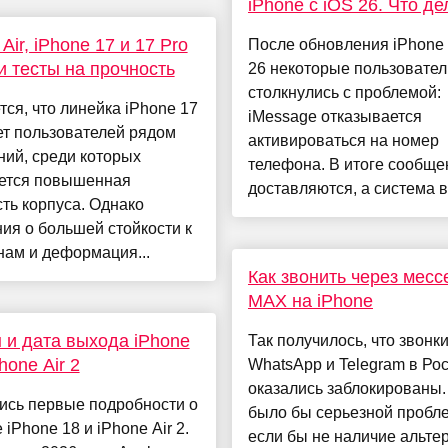
iPhone с iOS 26. Что де
Air, iPhone 17 и 17 Pro
После обновления iPhone 
 тесты на прочность
26 некоторые пользовател
столкнулись с проблемой:
ся, что линейка iPhone 17
iMessage отказывается
ет пользователей рядом
активироваться на номер
ий, среди которых
телефона. В итоге сообще
ется повышенная
доставляются, а система в
ть корпуса. Однако
ия о большей стойкости к
ам и деформация...
Как звонить через мес
MAX на iPhone
 и дата выхода iPhone
Так получилось, что звонки
hone Air 2
WhatsApp и Telegram в Ро
оказались заблокированы.
ись первые подробности о
было бы серьезной пробл
 iPhone 18 и iPhone Air 2.
если бы не наличие альте