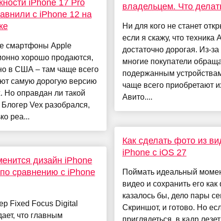
ности iPhone 17 Pro
владельцем. Что делат
авнили с iPhone 12 на
ке
Ни для кого не станет отк
если я скажу, что техника 
е смартфоны Apple
достаточно дорогая. Из-за
ионно хорошо продаются,
многие покупатели обраща
о в США – там чаще всего
подержанным устройствам
ют самую дорогую версию
чаще всего приобретают и
. Но оправдан ли такой
Авито....
Блогер Vex разобрался,
ко реа...
Как сделать фото из ви
iPhone с iOS 27
менится дизайн iPhone
 по сравнению с iPhone
Поймать идеальный момен
видео и сохранить его как
казалось бы, дело пары се
р Fixed Focus Digital
Скриншот, и готово. Но ес
ает, что главным
приглядеться, в кадр лезет