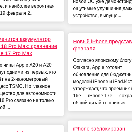
новой ОС уже демонстрир
е, и наиболее вероятная
ощутимые улучшения даж
19 февраля 2...
устройстве, выпуще...
менится аккумулятор
Новый iPhone представ
 18 Pro Max: сравнение
февраля
ne 17 Pro Max
Согласно японскому блогу
 чипы Apple A20 и A20
Otakara, Apple готовит
нут одними из первых, кто
обновления для бюджетн
ёт на 2-нанометровый
моделей iPhone и iPad.Ис
цесс TSMC. Но главное
утверждает, что преемник 
щество для автономности
16e — iPhone 17e — сохра
18 Pro связано не только
общий дизайн с привыч...
й ...
iPhone заблокирован