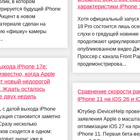
лик, в котором
характеристики iPhone 
трируется будущий iPhone
 Акцент в новом
Хотя официальный запуск
атериале сделан на
18 Pro состоится лишь осе
ую «фишку» камеры
слухи о грядущей новинке
..
продолжают циркулироват
опубликованном видео Дж
Проссер с канала Front Pa
продемонстрирова...
ыхода iPhone 17e:
известно, когда Apple
т новый недорогой
. Ждать осталось
Сравнение скорости ра
 двух недель
iPhone 11 на iOS 26 и i
 с датой выхода iPhone
Ютубер iDeviceHelp пров
уация становится заметно
заявления Apple о масшт
Сразу несколько
оптимизации iOS 27 на пр
ков сходятся в одном:
iPhone 11. Первая бета-в
отовит анонс уже в