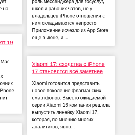
ует
роль мессенджера для госуслуг,
е на
школ и рабочих чатов, но у
владельцев iPhone отношения с
ним складываются непросто.
Приложение исчезло из App Store
еще в июне, и ...
ят 19
 Mac
Xiaomi 17: сходства с iPhone
17 становятся всё заметнее
ых
точник
Xiaomi готовится представить
iPhone
новое поколение флагманских
нит
смартфонов. Вместо ожидаемой
серии Xiaomi 16 компания решила
выпустить линейку Xiaomi 17,
которая, по мнению многих
аналитиков, явно...