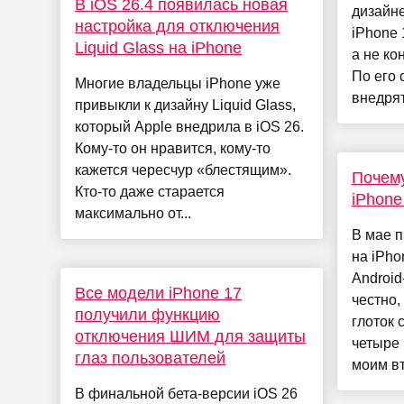
В iOS 26.4 появилась новая
дизайн
настройка для отключения
iPhone 
Liquid Glass на iPhone
а не ко
По его 
Многие владельцы iPhone уже
внедрят
привыкли к дизайну Liquid Glass,
который Apple внедрила в iOS 26.
Кому-то он нравится, кому-то
кажется чересчур «блестящим».
Почему
Кто-то даже старается
iPhone
максимально от...
В мае п
на iPho
Androi
Все модели iPhone 17
честно,
получили функцию
глоток 
отключения ШИМ для защиты
четыре 
глаз пользователей
моим вт.
В финальной бета-версии iOS 26