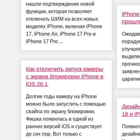
нашли подтверждение новой
функции, которая позволяет
iPhone 
отключать ШИМ на всех новых
прошли
моделях iPhone, включая iPhone
17, iPhone Air, iPhone 17 Pro и
Ожидает
iPhone 17 Pro ...
пораду
улучшен
выделя
прочнос
Как отключить запуск камеры
заявлен
с экрана блокировки iPhone в
царапин
iOS 26.1
Долгие годы камеру на iPhone
можно было запустить с помощью
Дизайн
свайпа по экрану блокировки.
18 и iP
Фишка появилась в одной из
ранних версий iOS и существует
Появил
до сих пор. Вот только с
дизайне