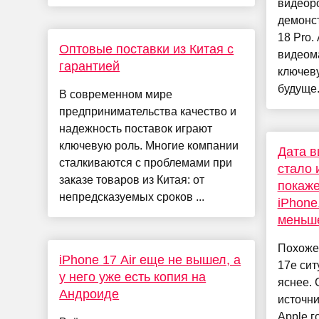
видеоро
демонс
18 Pro.
Оптовые поставки из Китая с
видеом
гарантией
ключев
будуще.
В современном мире
предпринимательства качество и
надежность поставок играют
ключевую роль. Многие компании
Дата в
сталкиваются с проблемами при
стало 
заказе товаров из Китая: от
покаже
непредсказуемых сроков ...
iPhone
меньше
Похоже,
iPhone 17 Air еще не вышел, а
17e сит
у него уже есть копия на
яснее. 
Андроиде
источни
Apple г