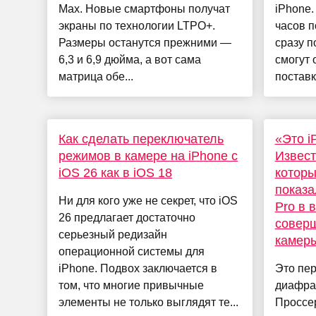
Max. Новые смартфоны получат
iPhone.
экраны по технологии LTPO+.
часов п
Размеры останутся прежними —
сразу п
6,3 и 6,9 дюйма, а вот сама
смогут 
матрица обе...
поставки
Как сделать переключатель
«Это i
режимов в камере на iPhone с
Извест
iOS 26 как в iOS 18
которы
показа
Ни для кого уже не секрет, что iOS
Pro в 
26 предлагает достаточно
совер
серьезный редизайн
камер
операционной системы для
iPhone. Подвох заключается в
Это пе
том, что многие привычные
диафра
элементы не только выглядят те...
Проссе