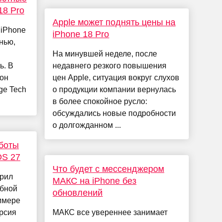
18 Pro
Apple может поднять цены на
 iPhone
iPhone 18 Pro
нью,
На минувшей неделе, после
ь. В
недавнего резкого повышения
он
цен Apple, ситуация вокруг слухов
ge Tech
о продукции компании вернулась
в более спокойное русло:
обсуждались новые подробности
о долгожданном ...
боты
OS 27
Что будет с мессенджером
ерил
МАКС на iPhone без
абной
обновлений
имере
ерсия
МАКС все увереннее занимает