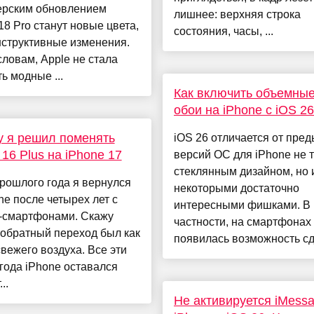
ерским обновлением
лишнее: верхняя строка
18 Pro станут новые цвета,
состояния, часы, ...
нструктивные изменения.
словам, Apple не стала
ь модные ...
Как включить объемные
обои на iPhone с iOS 26
 я решил поменять
iOS 26 отличается от пре
 16 Plus на iPhone 17
версий ОС для iPhone не 
стеклянным дизайном, но 
рошлого года я вернулся
некоторыми достаточно
ne после четырех лет с
интересными фишками. В
d-смартфонами. Скажу
частности, на смартфонах
 обратный переход был как
появилась возможность сд.
свежего воздуха. Все эти
года iPhone оставался
..
Не активируется iMess