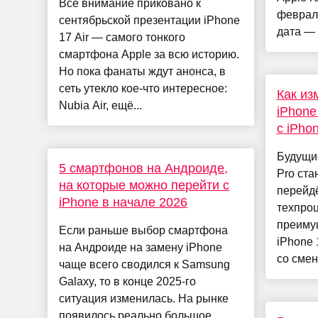
Всё внимание приковано к
феврал
сентябрьской презентации iPhone
дата — 
17 Air — самого тонкого
смартфона Apple за всю историю.
Но пока фанаты ждут анонса, в
сеть утекло кое-что интересное:
Как из
Nubia Air, ещё...
iPhone
с iPho
Будущие
5 смартфонов на Андроиде,
Pro ста
на которые можно перейти с
перейд
iPhone в начале 2026
техпро
преиму
Если раньше выбор смартфона
iPhone 
на Андроиде на замену iPhone
со смено
чаще всего сводился к Samsung
Galaxy, то в конце 2025-го
ситуация изменилась. На рынке
появилось реально большое