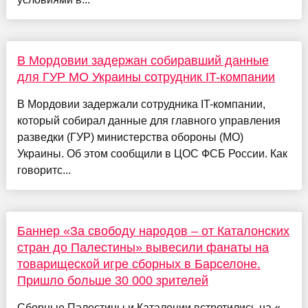
В Мордовии задержан собиравший данные
для ГУР МО Украины сотрудник IT-компании
В Мордовии задержали сотрудника IT-компании,
который собирал данные для главного управления
разведки (ГУР) министерства обороны (МО)
Украины. Об этом сообщили в ЦОС ФСБ России. Как
говоритс...
Баннер «За свободу народов – от Каталонских
стран до Палестины» вывесили фанаты на
товарищеской игре сборных в Барселоне.
Пришло больше 30 000 зрителей
Сборные Палестины и Каталонии встретились на «