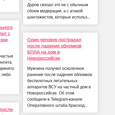
Дуров связал это не с обычным
сбоем модерации, а с атакой
шантажистов, которые использ...
льного
дит с
зни
Один человек пострадал
после падения обломков
БПЛА на дом в
частые
Новороссийске
ингита.
принято
Мужчина получил осколочное
: либо
ранение после падения обломков
беспилотных летательных
аппаратов ВСУ на частный дом в
Новороссийске. Об этом
сообщили в Telegram-канале
Оперативного штаба Краснод...
 после