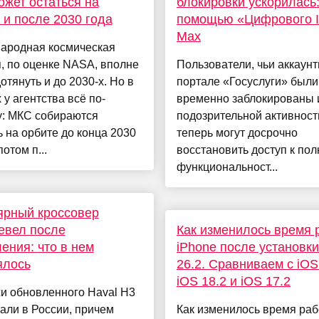
жет остаться на
блокировки ускорилась:
 и после 2030 года
помощью «Цифрового I
Max
ародная космическая
, по оценке NASA, вполне
Пользователи, чьи аккаунт
отянуть и до 2030-х. Но в
портале «Госуслуги» были
 у агентства всё по-
временно заблокированы 
у: МКС собираются
подозрительной активност
 на орбите до конца 2030
теперь могут досрочно
потом п...
восстановить доступ к пол
функциональност...
ярный кроссовер
евел после
Как изменилось время 
ения: что в нем
iPhone после установки
ялось
26.2. Сравниваем с iOS
iOS 18.2 и iOS 17.2
и обновленного Haval H3
али в России, причем
Как изменилось время ра