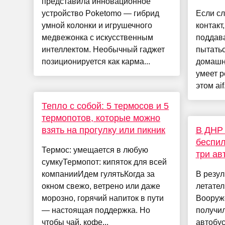
представила инновационное
устройство Poketomo — гибрид
Если с
умной колонки и игрушечного
контакт
медвежонка с искусственным
поддава
интеллектом. Необычный гаджет
пытать
позиционируется как карма...
домашн
умеет 
этом aif
Тепло с собой: 5 термосов и 5
термопотов, которые можно
взять на прогулку или пикник
В ДНР 
беспи
Термос: умещается в любую
три ав
сумкуТермопот: кипяток для всей
компанииИдем гулятьКогда за
В резул
окном свежо, ветрено или даже
летате
морозно, горячий напиток в пути
Вооруж
— настоящая поддержка. Но
получи
чтобы чай, кофе...
автобу