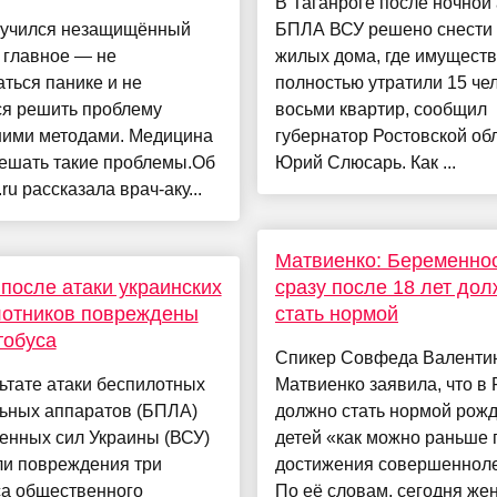
В Таганроге после ночной 
лучился незащищённый
БПЛА ВСУ решено снести
, главное — не
жилых дома, где имущест
ться панике и не
полностью утратили 15 чел
ся решить проблему
восьми квартир, сообщил
ими методами. Медицина
губернатор Ростовской об
решать такие проблемы.Об
Юрий Слюсарь. Как ...
.ru рассказала врач-аку...
Матвиенко: Беременно
после атаки украинских
сразу после 18 лет до
лотников повреждены
стать нормой
тобуса
Спикер Совфеда Валенти
ьтате атаки беспилотных
Матвиенко заявила, что в 
льных аппаратов (БПЛА)
должно стать нормой рож
енных сил Украины (ВСУ)
детей «как можно раньше 
ли повреждения три
достижения совершенноле
са общественного
По её словам, сегодня ж