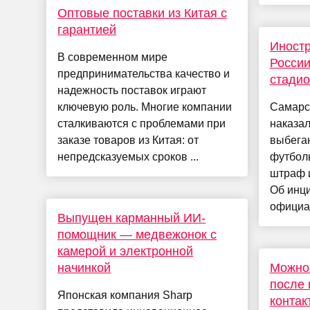
Оптовые поставки из Китая с
гарантией
Иностр
В современном мире
России
предпринимательства качество и
стади
надежность поставок играют
ключевую роль. Многие компании
Самарс
сталкиваются с проблемами при
наказал
заказе товаров из Китая: от
выбеган
непредсказуемых сроков ...
футболь
штраф 
Об инц
официал
Выпущен карманный ИИ-
помощник — медвежонок с
камерой и электронной
начинкой
Можно 
после
Японская компания Sharp
контак