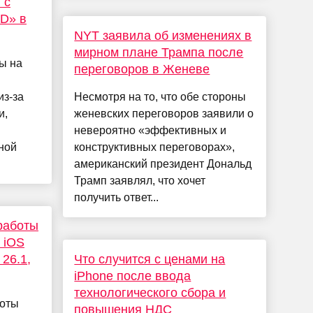
 с
D» в
NYT заявила об изменениях в
мирном плане Трампа после
ы на
переговоров в Женеве
из-за
Несмотря на то, что обе стороны
и,
женевских переговоров заявили о
невероятно «эффективных и
ной
конструктивных переговорах»,
американский президент Дональд
Трамп заявлял, что хочет
получить ответ...
работы
 iOS
 26.1,
Что случится с ценами на
iPhone после ввода
технологического сбора и
боты
повышения НДС