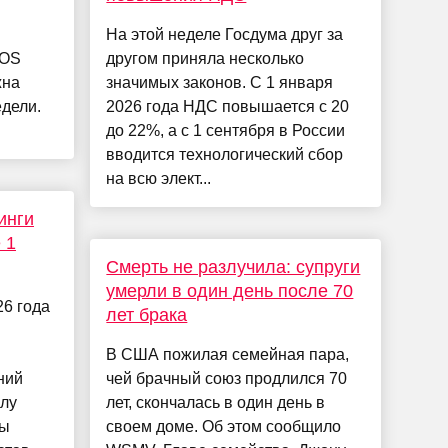
На этой неделе Госдума друг за
iOS
другом приняла несколько
жна
значимых законов. С 1 января
едели.
2026 года НДС повышается с 20
до 22%, а с 1 сентября в России
вводится технологический сбор
на всю элект...
инги
 1
Смерть не разлучила: супруги
умерли в один день после 70
6 года
лет брака
В США пожилая семейная пара,
ний
чей брачный союз продлился 70
илу
лет, скончалась в один день в
ды
своем доме. Об этом сообщило