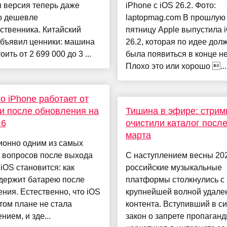
 версия теперь даже
iPhone с iOS 26.2. Фото:
о дешевле
laptopmag.com В прошлую
ственника. Китайский
пятницу Apple выпустила 
объявил ценники: машина
26.2, которая по идее дол
оить от 2 699 000 до 3 ...
была появиться в конце н
Плохо это или хорошо ...
о iPhone работает от
и после обновления на
Тишина в эфире: стрим
.6
очистили каталог после
марта
ионно одним из самых
 вопросов после выхода
С наступлением весны 202
iOS становится: как
российские музыкальные
держит батарею после
платформы столкнулись с
ния. Естественно, что iOS
крупнейшей волной удале
этом плане не стала
контента. Вступивший в с
нием, и зде...
закон о запрете пропаган