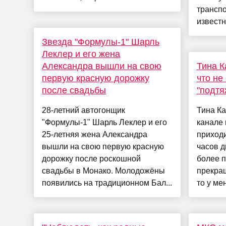
транспо
известн
Звезда "Формулы-1" Шарль
Леклер и его жена
Александра вышли на свою
Тина К
первую красную дорожку
что не
после свадьбы
"подтя
28-летний автогонщик
Тина Ка
"Формулы-1" Шарль Леклер и его
канале 
25-летняя жена Александра
приходи
вышли на свою первую красную
часов д
дорожку после роскошной
более п
свадьбы в Монако. Молодожёны
прекращ
появились на традиционном Бал...
то у мен