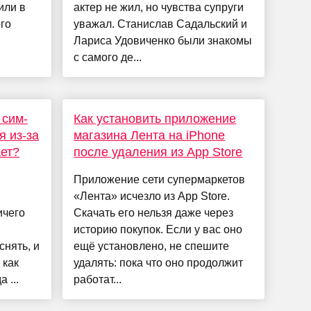
или в
актер не жил, но чувства супруги
го
уважал. Станислав Садальский и
Лариса Удовиченко были знакомы
с самого де...
 сим-
Как установить приложение
я из-за
магазина Лента на iPhone
ает?
после удаления из App Store
Приложение сети супермаркетов
«Лента» исчезло из App Store.
ичего
Скачать его нельзя даже через
историю покупок. Если у вас оно
снять, и
ещё установлено, не спешите
 как
удалять: пока что оно продолжит
 ...
работат...