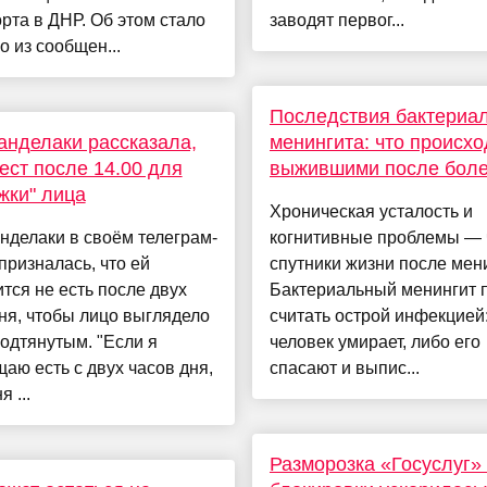
рта в ДНР. Об этом стало
заводят первог...
о из сообщен...
Последствия бактериа
анделаки рассказала,
менингита: что происхо
 ест после 14.00 для
выжившими после боле
жки" лица
Хроническая усталость и
нделаки в своём телеграм-
когнитивные проблемы — 
призналась, что ей
спутники жизни после мен
тся не есть после двух
Бактериальный менингит 
ня, чтобы лицо выглядело
считать острой инфекцией
одтянутым. "Если я
человек умирает, либо его
аю есть с двух часов дня,
спасают и выпис...
я ...
Разморозка «Госуслуг»