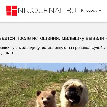
К новостям
ается после истощения: малышку вывели н
рошечную медведицу, оставленную на произвол судьбы б
 тщате...