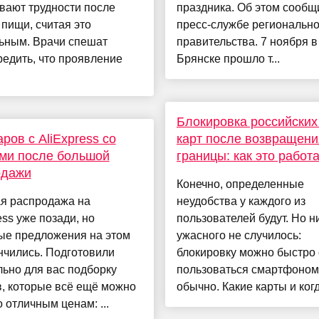
вают трудности после
праздника. Об этом сообщ
пищи, считая это
пресс-службе регионально
ьным. Врачи спешат
правительства. 7 ноября в
едить, что проявление
Брянске прошло т...
Блокировка российских
аров с AliExpress со
карт после возвращени
ми после большой
границы: как это работ
одажи
Конечно, определенные
я распродажа на
неудобства у каждого из
ess уже позади, но
пользователей будут. Но н
ые предложения на этом
ужасного не случилось:
нчились. Подготовили
блокировку можно быстро 
ьно для вас подборку
пользоваться смартфоном
, которые всё ещё можно
обычно. Какие карты и когда
о отличным ценам: ...