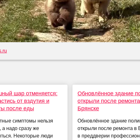
.ru
ный шар отменяется:
Обновлённое здание п
астись от вздутия и
открыли после ремонта
ты после еды
Брянске
тные симптомы нельзя
Обновлённое здание поли
, а надо сразу же
открыли после ремонта в 
яться. Некоторые люди
в преддверии профессион