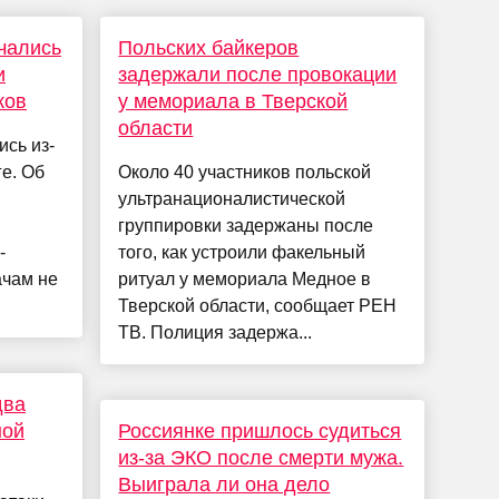
чались
Польских байкеров
и
задержали после провокации
ков
у мемориала в Тверской
области
ись из-
ге. Об
Около 40 участников польской
ультранационалистической
группировки задержаны после
-
того, как устроили факельный
ачам не
ритуал у мемориала Медное в
Тверской области, сообщает РЕН
ТВ. Полиция задержа...
два
ной
Россиянке пришлось судиться
из-за ЭКО после смерти мужа.
Выиграла ли она дело