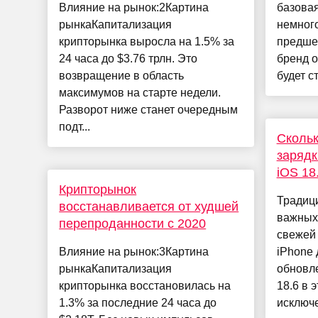
Влияние на рынок:2Картина
базовая
рынкаКапитализация
немног
крипторынка выросла на 1.5% за
предше
24 часа до $3.76 трлн. Это
бренд 
возвращение в область
будет ст
максимумов на старте недели.
Разворот ниже станет очередным
подт...
Скольк
зарядк
iOS 18
Крипторынок
Традиц
восстанавливается от худшей
важных
перепроданности с 2020
свежей 
Влияние на рынок:3Картина
iPhone 
рынкаКапитализация
обновле
крипторынка восстановилась на
18.6 в 
1.3% за последние 24 часа до
исключе