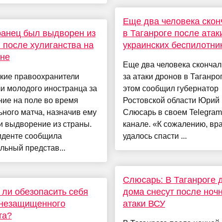
Еще два человека скон
анец был выдворен из
в Таганроге после атак
 после хулиганства на
украинских беспилотни
оне
Еще два человека скончал
кие правоохранители
за атаки дронов в Таганро
и молодого иностранца за
этом сообщил губернатор
ие на поле во время
Ростовской области Юрий
ного матча, назначив ему
Слюсарь в своем Telegram
и выдворение из страны.
канале. «К сожалению, вр
иденте сообщила
удалось спасти ...
ьный представ...
Слюсарь: В Таганроге 
ли обезопасить себя
дома снесут после ноч
 незащищенного
атаки ВСУ
та?