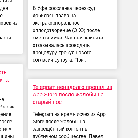
атаки
 два
В Уфе россиянка через суд
во
добилась права на
овек из
экстракорпоральное
оплодотворение (ЭКО) после
ласти
смерти мужа. Частная клиника
отказывалась проводить
процедуру, требуя нового
согласия супруга. При ...
сть
лжна
Telegram ненадолго пропал из
App Store после жалобы на
на
старый пост
России
дение
Telegram на время исчез из App
после
Store после жалобы на
тия».
запрещённый контент в
енщины
публичном сообществе. Павел