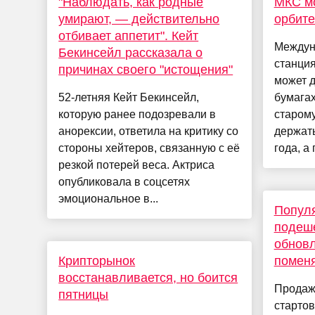
"Наблюдать, как родные
МКС мо
умирают, — действительно
орбите
отбивает аппетит". Кейт
Междун
Бекинсейл рассказала о
станция
причинах своего "истощения"
может д
52-летняя Кейт Бекинсейл,
бумагах
которую ранее подозревали в
старом
анорексии, ответила на критику со
держать
стороны хейтеров, связанную с её
года, а 
резкой потерей веса. Актриса
опубликовала в соцсетях
эмоциональное в...
Попул
подеш
обновл
Крипторынок
помен
восстанавливается, но боится
Продаж
пятницы
стартов