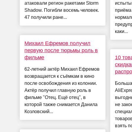
атаковали регион ракетами Storm
испыты
Shadow. Погибли восемь человек.
приёма 
47 получили ране...
нормал
предупр
каки...
Михаил Ефремов получил
первую после тюрьмы роль в
фильме
10 тов
скидка
62-летний актёр Михаил Ефремов
распр
возвращается к съёмкам в кино
после освобождения из колонии.
Больша
Актёр получил главную роль в
AliExpr
фильме "Отец. Ещё отец", в
выгодн
которой также снимается Данила
не зако
Козловский...
специал
товаров
взять п