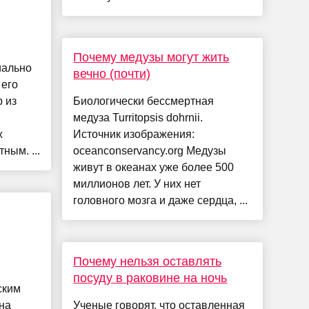
Почему медузы могут жить
иально
вечно (почти)
 его
 из
Биологически бессмертная
медуза Turritopsis dohrnii.
х
Источник изображения:
ным. ...
oceanconservancy.org Медузы
живут в океанах уже более 500
миллионов лет. У них нет
головного мозга и даже сердца, ...
Почему нельзя оставлять
посуду в раковине на ночь
ским
на
Ученые говорят, что оставленная