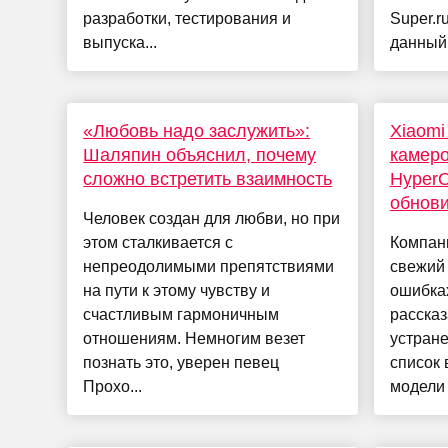
разработки, тестирования и
Super.r
выпуска...
данный 
«Любовь надо заслужить»:
Xiaomi
Шаляпин объяснил, почему
камеро
сложно встретить взаимность
HyperO
обнови
Человек создан для любви, но при
этом сталкивается с
Компан
непреодолимыми препятствиями
свежий
на пути к этому чувству и
ошибках
счастливым гармоничным
рассказ
отношениям. Немногим везет
устране
познать это, уверен певец
список
Прохо...
модели 