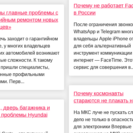
Почему не работает Fa
ны главные проблемы с
в России
тийным ремонтом новых
После ограничения звонко
цев»
WhatsApp и Telegram мног
ечь заходит о гарантийном
владельцы Apple iPhone о
, у многих владельцев
для себя альтернативный
их автомобилей возникают
инструмент коммуникации
ые сложности. К такому
интернет — FaceTime. Это
 пришли специалисты,
сервис для совершения в..
нные профильными
ми. Перв...
Почему космонавты
стараются не плакать 
, дверь багажника и
На МКС луче не пускать сл
 проблемы Hyundai
дело не только в опасност
для электроники Впервые