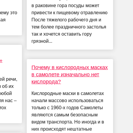
в раковине гора посуды может
ему это
привести к пищевому отравлению
вая
После тяжелого рабочего дня и
тем более праздничного застолья
так и хочется оставить гору
грязной...
»
Почему в кислородных масках
в самолете изначально нет
й речи,
кислорода?
 об их
любой
Кислородные маски в самолетах
я нас –
начали массово использоваться
rox
только с 1960-х годов Самолеты
являются самым безопасным
видом транспорта. Но иногда и в
них происходят нештатные