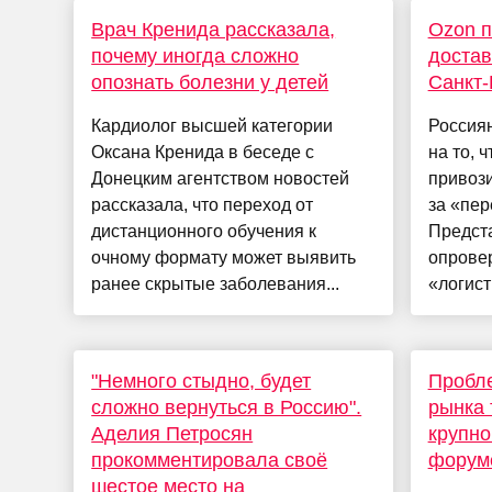
Врач Кренида рассказала,
Ozon п
почему иногда сложно
достав
опознать болезни у детей
Санкт-
Кардиолог высшей категории
Россия
Оксана Кренида в беседе с
на то, 
Донецким агентством новостей
привози
рассказала, что переход от
за «пер
дистанционного обучения к
Предст
очному формату может выявить
опрове
ранее скрытые заболевания...
«логист
"Немного стыдно, будет
Пробл
сложно вернуться в Россию".
рынка 
Аделия Петросян
крупн
прокомментировала своё
форум
шестое место на