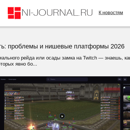
К новостям
ь: проблемы и нишевые платформы 2026
мального рейда или осады замка на Twitch — знаешь, ка
торых явно бо...