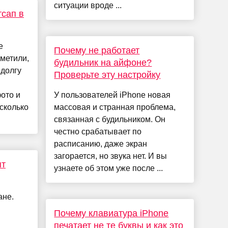
ситуации вроде ...
тсап в
е
Почему не работает
метили,
будильник на айфоне?
одолгу
Проверьте эту настройку
ото и
У пользователей iPhone новая
сколько
массовая и странная проблема,
связанная с будильником. Он
честно срабатывает по
расписанию, даже экран
загорается, но звука нет. И вы
ят
узнаете об этом уже после ...
ане.
Почему клавиатура iPhone
печатает не те буквы и как это