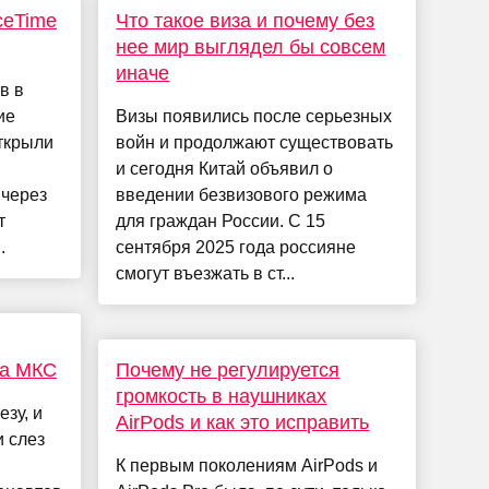
ceTime
Что такое виза и почему без
нее мир выглядел бы совсем
иначе
в в
ие
Визы появились после серьезных
ткрыли
войн и продолжают существовать
и сегодня Китай объявил о
 через
введении безвизового режима
т
для граждан России. С 15
.
сентября 2025 года россияне
смогут въезжать в ст...
на МКС
Почему не регулируется
громкость в наушниках
езу, и
AirPods и как это исправить
и слез
К первым поколениям AirPods и