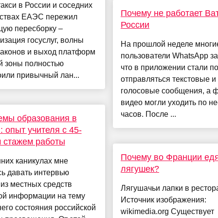
акси в России и соседних
Почему не работает Ва
рствах ЕАЭС пережил
России
щую пересборку –
зация госуслуг, волны
На прошлой неделе многи
законов и выход платформ
пользователи WhatsApp за
й зоны полностью
что в приложении стали п
или привычный лан...
отправляться текстовые и
голосовые сообщения, а ф
видео могли уходить по не
часов. После ...
емы образования в
: опыт учителя с 45-
 стажем работы
Почему во Франции ед
них каникулах мне
лягушек?
ь давать интервью
из местных средств
Лягушачьи лапки в рестор
ой информации на тему
Источник изображения:
его состояния российской
wikimedia.org Существует