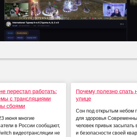
 не перестал работать:
Почему полезно спать 
емы с трансляциями
улице
ны сбоями
Сон под открытым небом 
23 июня многие
для здоровья Современн
атели в России сообщают,
человек привык засыпать 
Twitch видеотрансляции не
и безопасности своей ква