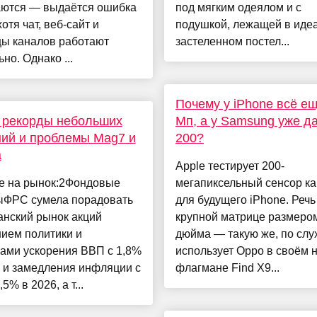
аются — выдаётся ошибка
под мягким одеялом и с
хотя чат, веб-сайт и
подушкой, лежащей в иде
цы каналов работают
застеленном постел...
но. Однако ...
Почему у iPhone всё е
 рекорды небольших
Мп, а у Samsung уже д
ий и проблемы Mag7 и
200?
а
Apple тестирует 200-
е на рынок:2Фондовые
мегапиксельный сенсор к
ыФРС сумела порадовать
для будущего iPhone. Речь
анский рынок акций
крупной матрице размером
ием политики и
дюйма — такую же, по слу
ами ускорения ВВП с 1,8%
использует Oppo в своём 
 и замедления инфляции с
флагмане Find X9...
5% в 2026, а т...