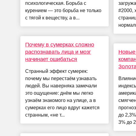
психологическая. Борьба с
загруж
курением — это борьба не только
#2000, 
с тягой к веществу, а в...
страни
нормаль
Почему в сумерках сложно
распознавать лица и мозг
Новые
начинает ошибаться
компан
Золот
Странный эффект сумерек:
почему мы перестаём узнавать
Влияни
людей. Вы наверняка замечали
индекс
это ощущение: днём мы легко
америк
узнаём знакомого на улице, а в
смягчен
сумерках его лицо вдруг кажется
прогноз
странным, «не т...
до 2,3%
3% до 2,