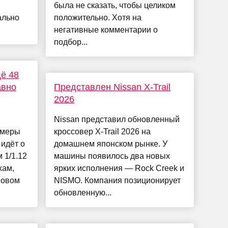
была не сказать, чтобы целиком
ально
положительно. Хотя на
негативные комментарии о
подбор...
щё 48
авно
Представлен Nissan X-Trail
2026
Nissan представил обновленный
амеры
кроссовер X-Trail 2026 на
 идёт о
домашнем японском рынке. У
 1/1.12
машины появилось два новых
хам,
ярких исполнения — Rock Creek и
новом
NISMO. Компания позиционирует
обновленную...