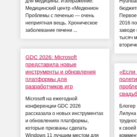
для медицины. Изображение:
Hyundai
Медицинский центр «Медюнион
бюджетн
Проблемы с печенью — очень
Первое
неприятная вещь. Хроническое
2016 по
заболевание печени ...
заводе 
тысяч 
вторичк
GDC 2026: Microsoft
представила новые
инструменты и обновления
«Если 
платформы для
полети
разработчиков игр
пробле
свадь
Microsoft на ежегодной
конференции GDC 2026
Блогер 
рассказала о новых инструментах
Лилуна 
и обновлениях платформы,
труднос
которые призваны сделать
к своей
Windows 11 лучшим местом для
коммен