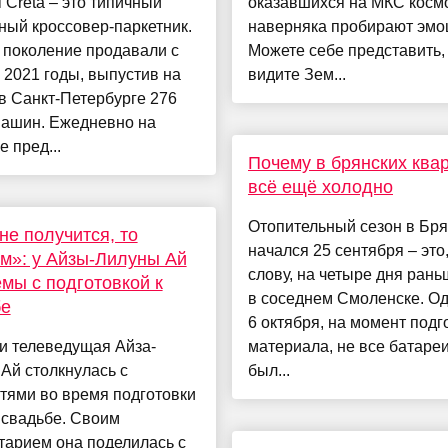
 Creta – это типичный
оказавшихся на МКС косм
ый кроссовер-паркетник.
наверняка пробирают эмо
 поколение продавали с
Можете себе представить,
 2021 годы, выпустив на
видите Зем...
в Санкт-Петербурге 276
машин. Ежедневно на
е пред...
Почему в брянских ква
всё ещё холодно
Отопительный сезон в Бря
не получится, то
начался 25 сентября – это,
м»: у Айзы-Лилуны Ай
слову, на четыре дня рань
мы с подготовкой к
в соседнем Смоленске. Од
бе
6 октября, на момент подг
и телеведущая Айза-
материала, не все батареи
Ай столкнулась с
был...
тями во время подготовки
 свадьбе. Своим
тарием она поделилась с