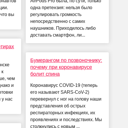
онавтов
AirPods Pro была, по сути, только
ции.
одна претензия: нельзя было
 что вы
регулировать громкость
непосредственно с самих
наушников. Приходилось либо
доставать смартфон, ли...
ртирах
Бумерангом по позвоночнику:
нске
почему при коронавирусе
 к
болит спина
ше, чем
нако и
Коронавирус COVID-19 (теперь
отовки
его называют SARS-CoV-2)
 у нас
перевернул с ног на голову наши
представления об острых
респираторных инфекциях, их
проявлениях и последствиях. Мы
столкнулись с новым ...