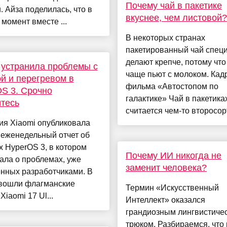
Почему чай в пакетике
u. Айза поделилась, что в
вкуснее, чем листовой?
момент вместе ...
В некоторых странах
пакетированный чай спец
делают крепче, потому что
 устранила проблемы с
чаще пьют с молоком. Кадр
й и перегревом в
фильма «Автостопом по
S 3. Срочно
галактике» Чай в пакетика
тесь
считается чем-то второсорт
ия Xiaomi опубликовала
 еженедельный отчет об
 HyperOS 3, в котором
Почему ИИ никогда не
ала о проблемах, уже
заменит человека?
нных разработчиками. В
 вошли флагманские
Термин «Искусственный
Xiaomi 17 Ul...
Интеллект» оказался
грандиозным лингвистиче
трюком. Разбираемся, что 