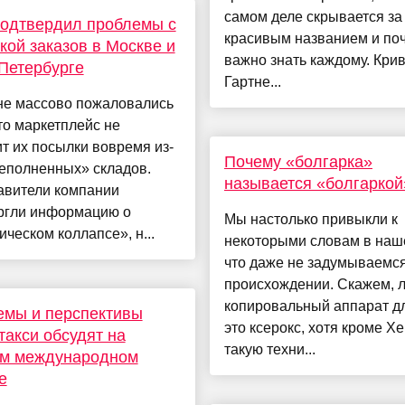
самом деле скрывается за
одтвердил проблемы с
красивым названием и поч
кой заказов в Москве и
важно знать каждому. Кри
Петербурге
Гартне...
не массово пожаловались
что маркетплейс не
т их посылки вовремя из-
Почему «болгарка»
еполненных» складов.
называется «болгаркой
авители компании
ргли информацию о
Мы настолько привыкли к
ическом коллапсе», н...
некоторыми словам в наше
что даже не задумываемся
происхождении. Скажем, 
копировальный аппарат дл
емы и перспективы
это ксерокс, хотя кроме Xe
такси обсудят на
такую техни...
ом международном
е