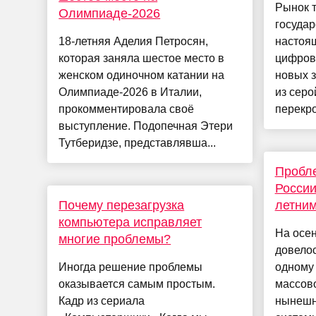
Рынок т
Олимпиаде-2026
госуда
18-летняя Аделия Петросян,
настоя
которая заняла шестое место в
цифрови
женском одиночном катании на
новых 
Олимпиаде-2026 в Италии,
из серо
прокомментировала своё
перекро
выступление. Подопечная Этери
Тутберидзе, представлявша...
Пробл
России
Почему перезагрузка
летним
компьютера исправляет
На осен
многие проблемы?
довелос
Иногда решение проблемы
одному 
оказывается самым простым.
массов
Кадр из сериала
нынешн