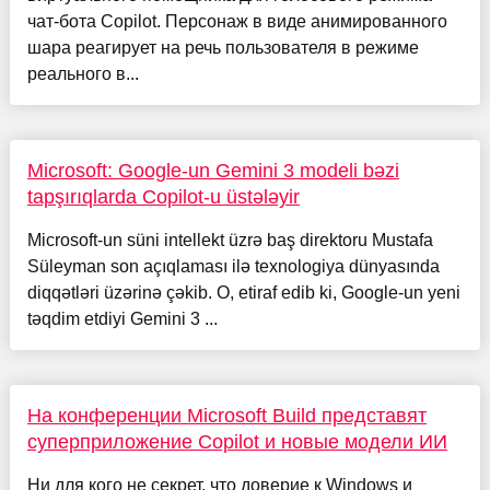
чат-бота Copilot. Персонаж в виде анимированного
шара реагирует на речь пользователя в режиме
реального в...
Microsoft: Google-un Gemini 3 modeli bəzi
tapşırıqlarda Copilot-u üstələyir
Microsoft-un süni intellekt üzrə baş direktoru Mustafa
Süleyman son açıqlaması ilə texnologiya dünyasında
diqqətləri üzərinə çəkib. O, etiraf edib ki, Google-un yeni
təqdim etdiyi Gemini 3 ...
На конференции Microsoft Build представят
суперприложение Copilot и новые модели ИИ
Ни для кого не секрет, что доверие к Windows и