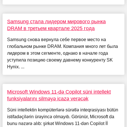
Samsung стала лидером мирового рынка
DRAM в третьем квартале 2025 года
Samsung снова вернула себе первое место на
глобальном рынке DRAM. Компания много лет была
лидером в этом сегменте, однако в начале года
уступила позицию своему давнему конкуренту SK
Hynix. ...
Microsoft Windows 11-də Copilot süni intellekt
funksiyalarını silməyə icazə verəcək
Süni intellektin kompüterlərə sürətlə inteqrasiyası bütün
istifadəçilərin ürəyincə olmayıb. Görünür, Microsoft da
bunu nəzərə alıb: şirkət Windows 11-dən Copilot İİ