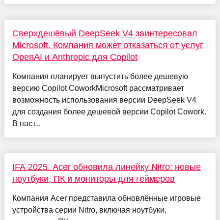
Сверхдешёвый DeepSeek V4 заинтересовал
Microsoft. Компания может отказаться от услуг
OpenAI и Anthropic для Copilot
Компания планирует выпустить более дешевую
версию Copilot CoworkMicrosoft рассматривает
возможность использования версии DeepSeek V4
для создания более дешевой версии Copilot Cowork.
В наст...
IFA 2025. Acer обновила линейку Nitro: новые
ноутбуки, ПК и мониторы для геймеров
Компания Acer представила обновлённые игровые
устройства серии Nitro, включая ноутбуки,