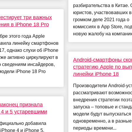
разбирательства в Китае. 
юристов, участвовавших в
тестирует три важных
громком деле 2021 года о
ния в iPhone 18 Pro
комиссиях в App Store, по
новую жалобу на компанию
бре этого года Apple
авила линейку смартфонов
17, однако слухи об iPhone
уже активно циркулируют в
Android-смартфоны ск
о сведениям инсайдеров,
стратегию Apple по вып
одели iPhone 18 Pro
линейки iPhone 18
Производители Android-ус
рассматривают возможнос
внедрения стратегии поэт
наконец признала
запуска – топовые и стан
 4 и 5 устаревшими
модели будут выпускаться
одновременно, а в разные
официально добавила
периоды времени...
iPhone 4 и iPhone 5,