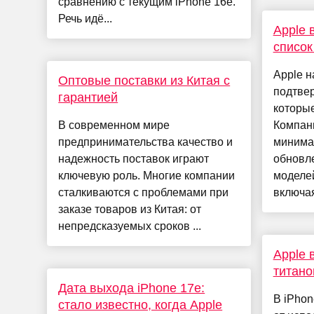
сравнению с текущим iPhone 16e.
Речь идё...
Apple 
список
Apple 
Оптовые поставки из Китая с
подтвер
гарантией
которые
В современном мире
Компан
предпринимательства качество и
минима
надежность поставок играют
обновл
ключевую роль. Многие компании
моделей
сталкиваются с проблемами при
включая
заказе товаров из Китая: от
непредсказуемых сроков ...
Apple 
титано
Дата выхода iPhone 17e:
В iPhon
стало известно, когда Apple