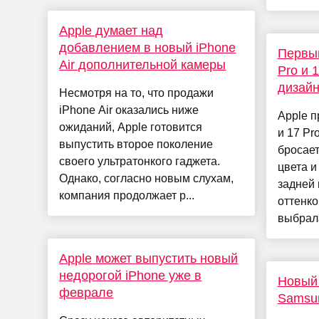
Apple думает над
добавлением в новый iPhone
Первый
Air дополнительной камеры
Pro и 
дизайн
Несмотря на то, что продажи
iPhone Air оказались ниже
Apple п
ожиданий, Apple готовится
и 17 Pr
выпустить второе поколение
бросает
своего ультратонкого гаджета.
цвета 
Однако, согласно новым слухам,
задней 
компания продолжает р...
оттенко
выбрала
Apple может выпустить новый
недорогой iPhone уже в
Новый 
феврале
Samsun