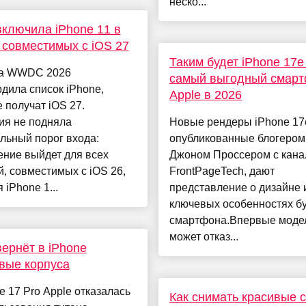
неско...
включила iPhone 11 в
 совместимых с iOS 27
Таким будет iPhone 17
на WWDC 2026
самый выгодный смар
дила список iPhone,
Apple в 2026
 получат iOS 27.
ия не подняла
Новые рендеры iPhone 17
льный порог входа:
опубликованные блогером
ение выйдет для всех
Джоном Проссером с кана
, совместимых с iOS 26,
FrontPageTech, дают
 iPhone 1...
представление о дизайне 
ключевых особенностях б
смартфона.Впервые моде
может отказ...
вернёт в iPhone
вые корпуса
e 17 Pro Apple отказалась
Как снимать красивые 