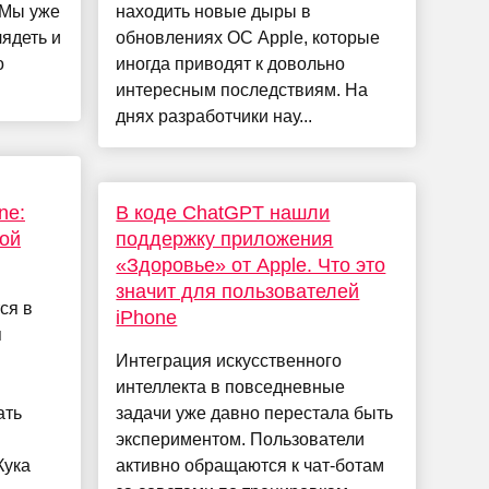
 Мы уже
находить новые дыры в
лядеть и
обновлениях ОС Apple, которые
о
иногда приводят к довольно
интересным последствиям. На
днях разработчики нау...
ne:
В коде ChatGPT нашли
зой
поддержку приложения
«Здоровье» от Apple. Что это
значит для пользователей
ся в
iPhone
я
Интеграция искусственного
интеллекта в повседневные
ать
задачи уже давно перестала быть
экспериментом. Пользователи
Кука
активно обращаются к чат-ботам