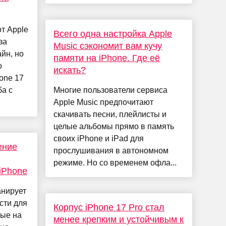
т Apple
Всего одна настройка Apple
за
Music сэкономит вам кучу
йн, но
памяти на iPhone. Где её
о
искать?
one 17
ба с
Многие пользователи сервиса
Apple Music предпочитают
скачивать песни, плейлисты и
целые альбомы прямо в память
своих iPhone и iPad для
ение
прослушивания в автономном
режиме. Но со временем офла...
iPhone
анирует
сти для
Корпус iPhone 17 Pro стал
ные на
менее крепким и устойчивым к