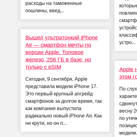
расходы на таможенные
которые
пошлины, введ...
повлия
смартфо
устройс
класси
Вышел ультратонкий iPhone
устро...
Air — смартфон мечты по
версии Apple. Топовое
железо, 256 ГБ в базе, но
только с eSIM
Apple 
этом г
Сегодня, 9 сентября, Apple
представила модели iPhone 17.
По слух
Это первый крупный апгрейд
характе
смартфонов за долгое время, так
сдвину
как компания выпустила
весну 2
радикально новый iPhone Air. Как
по утеч
ни крути, но он п...
позици
модели.