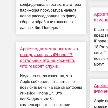
конфиденциальностью: в этот раз
парижская прокуратура начала
Apple 
новое расследование по факту
измене
сбора и обработки голосовых
данных Siri. Поводом...
В сентя
предст
iPhone 
18 Pro 
Apple поднимет цены только
сети. П
на одну модель iPhone 17,
новые м
остальных это не коснется.
могут...
Что говорят слухи
Недавно стало известно, что
Apple собирается значительно
Apple 
повысить цены на все смартфоны
iPhone
линейки iPhone 17. Это
необходимо, чтобы
Apple 
компенсировать возросшие
модели 