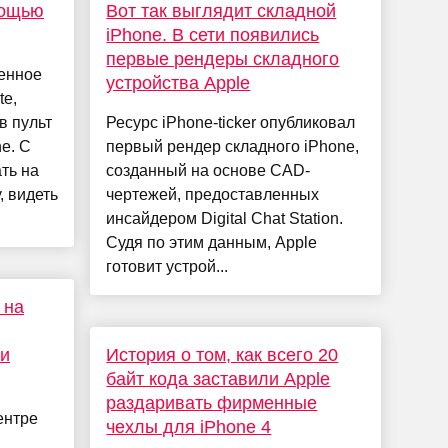
мощью
Вот так выглядит складной
iPhone. В сети появились
первые рендеры складного
оенное
устройства Apple
e,
в пульт
Ресурс iPhone-ticker опубликовал
e. С
первый рендер складного iPhone,
ть на
созданный на основе CAD-
, видеть
чертежей, предоставленных
инсайдером Digital Chat Station.
Судя по этим данным, Apple
готовит устрой...
 на
 и
История о том, как всего 20
байт кода заставили Apple
раздаривать фирменные
ентре
чехлы для iPhone 4