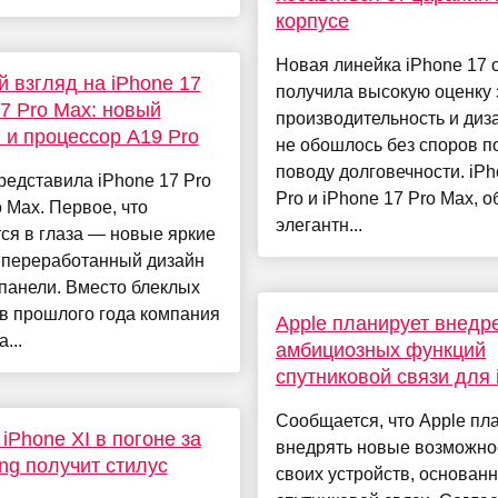
корпусе
Новая линейка iPhone 17 о
 взгляд на iPhone 17
получила высокую оценку 
17 Pro Max: новый
производительность и диза
 и процессор A19 Pro
не обошлось без споров п
поводу долговечности. iPh
редставила iPhone 17 Pro
Pro и iPhone 17 Pro Max, о
o Max. Первое, что
элегантн...
ся в глаза — новые яркие
и переработанный дизайн
панели. Вместо блеклых
в прошлого года компания
Apple планирует внедр
...
амбициозных функций
спутниковой связи для 
Сообщается, что Apple пл
iPhone XI в погоне за
внедрять новые возможно
g получит стилус
своих устройств, основан