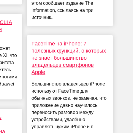
этом сообщает издание The
Information, ссылаясь на три
источник...
? США
и
FaceTime на iPhone: 7
может
полезных функций, о которых
 Xl, что
не знает большинство
ритета
владельцев смартфонов
итель
Apple
многими
Huawei
Большинство владельцев iPhone
используют FaceTime для
обычных звонков, не замечая, что
приложение давно научилось
переносить разговор между
»
устройствами, удалённо
управлять чужим iPhone и п...
на