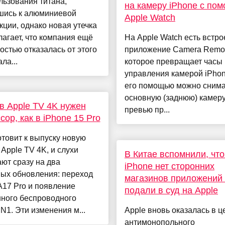
льзования титана,
на камеру iPhone с по
шись к алюминиевой
Apple Watch
кции, однако новая утечка
агает, что компания ещё
На Apple Watch есть встр
остью отказалась от этого
приложение Camera Remot
ла...
которое превращает часы 
управления камерой iPhon
его помощью можно снима
основную (заднюю) камеру
в Apple TV 4K нужен
превью пр...
сор, как в iPhone 15 Pro
отовит к выпуску новую
Apple TV 4K, и слухи
В Китае вспомнили, что
ют сразу на два
iPhone нет сторонних
ных обновления: переход
магазинов приложений
A17 Pro и появление
подали в суд на Apple
ного беспроводного
N1. Эти изменения м...
Apple вновь оказалась в ц
антимонопольного