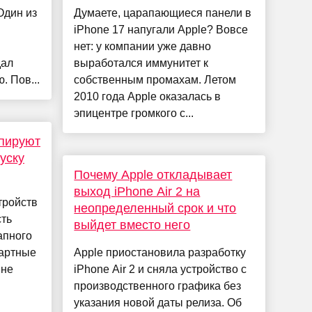
Один из
Думаете, царапающиеся панели в
iPhone 17 напугали Apple? Вовсе
нет: у компании уже давно
дал
выработался иммунитет к
. Пов...
собственным промахам. Летом
2010 года Apple оказалась в
эпицентре громкого с...
опируют
уску
Почему Apple откладывает
выход iPhone Air 2 на
тройств
неопределенный срок и что
ть
выйдет вместо него
апного
дартные
Apple приостановила разработку
 не
iPhone Air 2 и сняла устройство с
производственного графика без
указания новой даты релиза. Об