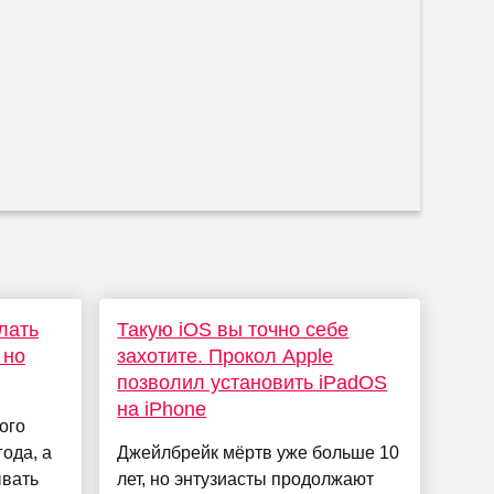
лать
Такую iOS вы точно себе
 но
захотите. Прокол Apple
позволил установить iPadOS
на iPhone
ого
года, а
Джейлбрейк мёртв уже больше 10
ывать
лет, но энтузиасты продолжают