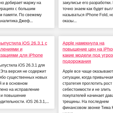
но добирает маржу на
закулисье его разработки.
урациях с большим
точно знаем как будет выг
м памяти. По свежему
называться iPhone Fold, н
аналитика Джеф...
оказы...
выпустила iOS 26.3.1 с
Apple намекнула на
влениями и
повышение цен на iPho
зациями для iPhone
какие модели под угро
подорожания
ыпустила iOS 26.3.1 для
 Эта версия не содержит
Apple все чаще оказывают
либо существенных новых
ситуации, когда привычна
й и в основном
стратегия проглотить рост
лено на исправление
себестоимости и не злить
 и повышение
покупателей начинает дав
дительности. iOS 26.3.1,...
трещины. На последнем
финансовом звонке Тима 