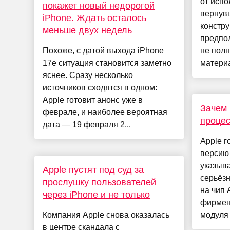
от испо
покажет новый недорогой
вернув
iPhone. Ждать осталось
констру
меньше двух недель
предпол
Похоже, с датой выхода iPhone
не полн
17e ситуация становится заметно
материа
яснее. Сразу несколько
источников сходятся в одном:
Apple готовит анонс уже в
Зачем 
феврале, и наиболее вероятная
процес
дата — 19 февраля 2...
Apple г
версию 
указыва
Apple пустят под суд за
серьёз
прослушку пользователей
на чип 
через iPhone и не только
фирмен
Компания Apple снова оказалась
модуля 
в центре скандала с