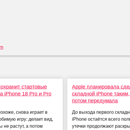
om
сохранит стартовые
Apple планировала сде
а iPhone 18 Pro и Pro
складной iPhone таким,
потом передумала
похоже, снова играет в
До выхода первого складн
бимую игру: делает вид,
iPhone остаётся всего пол
ы не растут, а потом
утечки продолжают раскр