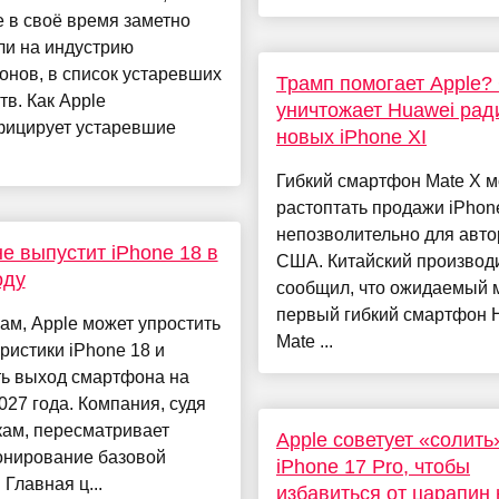
 в своё время заметно
ли на индустрию
нов, в список устаревших
Трамп помогает Apple
тв. Как Apple
уничтожает Huawei рад
фицирует устаревшие
новых iPhone XI
Гибкий смартфон Mate X 
растоптать продажи iPhone
непозволительно для авто
не выпустит iPhone 18 в
США. Китайский производ
оду
сообщил, что ожидаемый 
первый гибкий смартфон 
ам, Apple может упростить
Mate ...
ристики iPhone 18 и
ть выход смартфона на
027 года. Компания, судя
кам, пересматривает
Apple советует «солить
онирование базовой
iPhone 17 Pro, чтобы
 Главная ц...
избавиться от царапин 