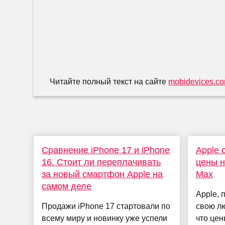
Читайте полный текст на сайте
mobidevices.c
Сравнение iPhone 17 и iPhone
Apple 
16. Стоит ли переплачивать
цены н
за новый смартфон Apple на
Max
самом деле
Apple, 
Продажи iPhone 17 стартовали по
свою лю
всему миру и новинку уже успели
что цен