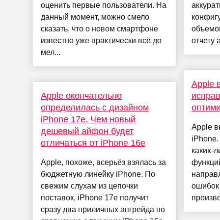
оценить первые пользователи. На
аккурат
данный момент, можно смело
конфиг
сказать, что о новом смартфоне
объемо
известно уже практически всё до
отчету 
мел...
Apple 
Apple окончательно
испра
определилась с дизайном
оптими
iPhone 17e. Чем новый
Apple в
дешевый айфон будет
iPhone.
отличаться от iPhone 16e
каких-
Apple, похоже, всерьёз взялась за
функци
бюджетную линейку iPhone. По
направ
свежим слухам из цепочки
ошибок
поставок, iPhone 17e получит
произво
сразу два приличных апгрейда по