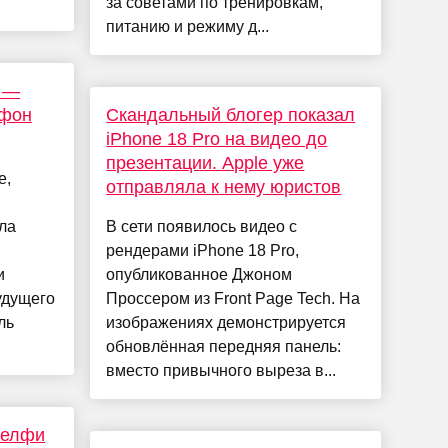
за советами по тренировкам,
питанию и режиму д...
e —
тфон
Скандальный блогер показал
iPhone 18 Pro на видео до
презентации. Apple уже
e,
отправляла к нему юристов
ла
В сети появилось видео с
рендерами iPhone 18 Pro,
и
опубликованное Джоном
удущего
Проссером из Front Page Tech. На
ль
изображениях демонстрируется
обновлённая передняя панель:
вместо привычного выреза в...
селфи