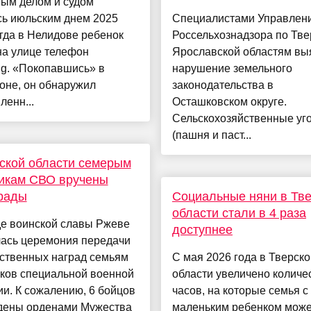
ным делом и судом
сь июльским днем 2025
Специалистами Управлен
огда в Нелидове ребенок
Россельхознадзора по Тве
на улице телефон
Ярославской областям вы
g. «Покопавшись» в
нарушение земельного
оне, он обнаружил
законодательства в
ленн...
Осташковском округе.
Сельскохозяйственные уг
(пашня и паст...
ской области семерым
икам СВО вручены
рады
Социальные няни в Тв
области стали в 4 раза
де воинской славы Ржеве
доступнее
лась церемония передачи
рственных наград семьям
С мая 2026 года в Тверско
иков специальной военной
области увеличено количе
и. К сожалению, 6 бойцов
часов, на которые семья с
дены орденами Мужества
маленьким ребенком може