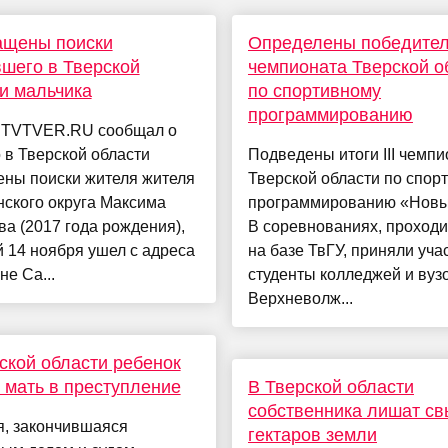
ащены поиски
Определены победители
шего в Тверской
чемпионата Тверской о
и мальчика
по спортивному
программированию
 TVTVER.RU сообщал о
о в Тверской области
Подведены итоги III чемпи
ены поиски жителя жителя
Тверской области по спор
ского округа Максима
программированию «Новы
а (2017 года рождения),
В соревнованиях, проход
 14 ноября ушел с адреса
на базе ТвГУ, приняли уча
не Са...
студенты колледжей и вуз
Верхневолж...
ской области ребенок
 мать в преступление
В Тверской области
собственника лишат с
я, закончившаяся
гектаров земли