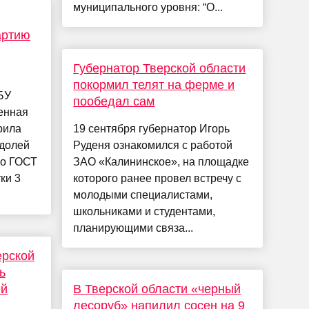
муниципального уровня: “О...
артию
Губернатор Тверской области
покормил телят на ферме и
БУ
пообедал сам
енная
рила
19 сентября губернатор Игорь
 долей
Руденя ознакомился с работой
по ГОСТ
ЗАО «Калининское», на площадке
ки 3
которого ранее провел встречу с
молодыми специалистами,
школьниками и студентами,
планирующими связа...
ерской
ь
ей
В Тверской области «черный
лесоруб» напилил сосен на 9