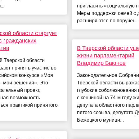
..
пригласить «социальную 
Меры поддержки семей с 
расширяются по поручен..
ской области стартует
с гражданских
атив
В Тверской области уш
жизни парламентарий
й Тверской области
Владимир Баюнов
ают принять участие во
сийском конкурсе «Моя
Законодательное Собран
– мои решения». Это
Тверской области выража
ательный проект,
глубокие соболезнования 
ьная возможность
с кончиной на 74-м году ж
ься практикой принятого
депутата областного парл
пятого созыва, депутата 
Бежецкого муници...