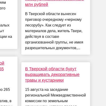
иям
млн рублей
ого
В Тверской области вынесен
приговор очередному «черному
малых
лесорубу». Как следует из
ыт
материалов дела, житель Твери,
кции на
действуя в составе
организованной группы, не имея
разрешительных документов,...
ой
65
В Тверской области будут
выращивать декоративные
травы и кустарники
о 265
15 августа на заседание
региональной Межведомственной
тив, в
комиссии по земельным