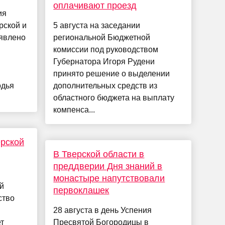
оплачивают проезд
ия
рской и
5 августа на заседании
явлено
региональной Бюджетной
комиссии под руководством
Губернатора Игоря Рудени
принято решение о выделении
одья
дополнительных средств из
областного бюджета на выплату
компенса...
ерской
В Тверской области в
преддверии Дня знаний в
монастыре напутствовали
й
первоклашек
ство
28 августа в день Успения
т
Пресвятой Богородицы в