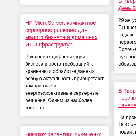
В Твер
День В
29 авгу
HP MicroServer: компактное
Вышнево
серверное решение для
году ис
малого бизнеса и домашних
первог
ИТ-инфраструктур
Волочке
В условиях цифровизации
руково
бизнеса и роста требований к
образов
хранению и обработке данных
особую актуальность приобретают
компактные и
В Твер
энергоэффективные серверные
произв
решения. Одним из наиболее
панел
известны...
На про
ООО «Р
новая л
Никаких Карантий! Лукашенко