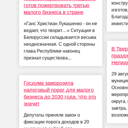
констр
готов пожертвовать третью
изготов
малого бизнеса в стране
Благод
«Ганс Христиан Лукашенко - он не
инвести
ведает, что творит…» Ситуация в
Белоруссии складывается весьма
неоднозначная. С одной стороны
В Твер
глава Республики наконец
праздн
признал существова...
Нелидо
29 авгу
муницип
Госдума заморозила
Основн
налоговый порог для малого
меропр
бизнеса до 2030 года. Что это
округа,
значит
завтра,
Депутаты приняли закон о
возложе
фиксации порога доходов в 20