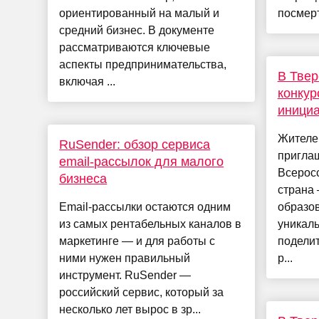
ориентированный на малый и
посмерт.
средний бизнес. В документе
рассматриваются ключевые
аспекты предпринимательства,
В Твер
включая ...
конкур
иници
Жителе
RuSender: обзор сервиса
приглаш
email-рассылок для малого
Всерос
бизнеса
страна 
Email-рассылки остаются одним
образов
из самых рентабельных каналов в
уникал
маркетинге — и для работы с
поделит
ними нужен правильный
р...
инструмент. RuSender —
российский сервис, который за
несколько лет вырос в зр...