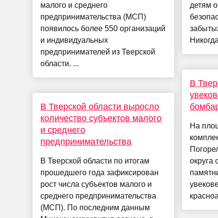
малого и среднего
детям 
предпринимательства (МСП)
безопа
появилось более 550 организаций
забытых
и индивидуальных
Никогда
предпринимателей из Тверской
области. ...
В Твер
увеков
В Тверской области выросло
бомба
количество субъектов малого
На пло
и среднего
комплек
предпринимательства
Погоре
В Тверской области по итогам
округа 
прошедшего года зафиксирован
памятни
рост числа субъектов малого и
увекове
среднего предпринимательства
красноа
(МСП). По последним данным