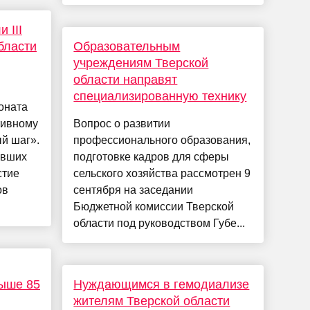
 III
бласти
Образовательным
учреждениям Тверской
области направят
специализированную технику
оната
тивному
Вопрос о развитии
й шаг».
профессионального образования,
ивших
подготовке кадров для сферы
стие
сельского хозяйства рассмотрен 9
ов
сентября на заседании
Бюджетной комиссии Тверской
области под руководством Губе...
выше 85
Нуждающимся в гемодиализе
жителям Тверской области