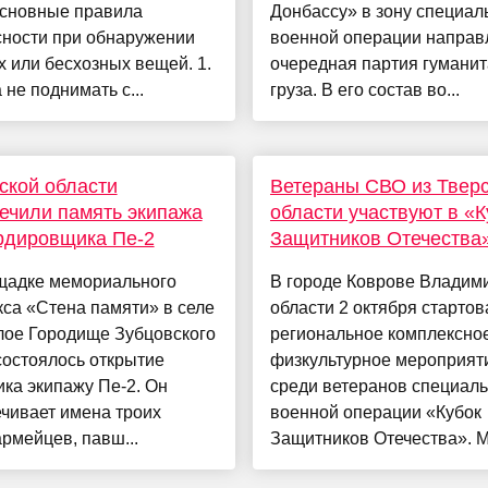
основные правила
Донбассу» в зону специал
сности при обнаружении
военной операции направ
 или бесхозных вещей. 1.
очередная партия гуманит
 не поднимать с...
груза. В его состав во...
ской области
Ветераны СВО из Твер
ечили память экипажа
области участвуют в «К
рдировщика Пе-2
Защитников Отечества
щадке мемориального
В городе Коврове Владим
са «Стена памяти» в селе
области 2 октября стартов
лое Городище Зубцовского
региональное комплексно
состоялось открытие
физкультурное мероприят
ка экипажу Пе-2. Он
среди ветеранов специал
чивает имена троих
военной операции «Кубок
рмейцев, павш...
Защитников Отечества». М