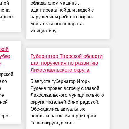
ьной
обладателем машины,
лена
адаптированной для людей с
арного
нарушением работы опорно-
двигательного аппарата.
Инициативу...
ской
убке
Губернатор Тверской области
»
дал поручения по развитию
Лихославльского округа
ирской
ало
5 августа губернатор Игорь
е
Руденя провел встречу с главой
ие
Лихославльского муниципального
ьной
округа Натальей Виноградовой.
Обсуждались актуальные
еро...
вопросы развития территории.
Глава округа долож...