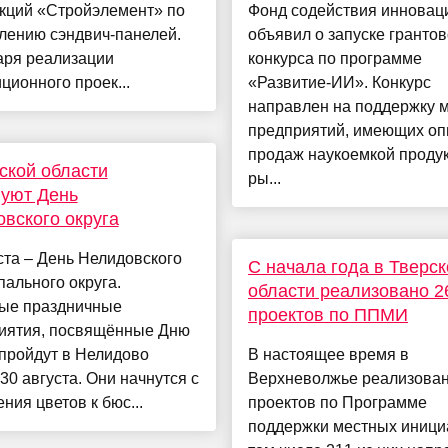
укций «Стройэлемент» по
Фонд содействия инновац
лению сэндвич-панелей.
объявил о запуске грантов
аря реализации
конкурса по программе
ционного проек...
«Развитие-ИИ». Конкурс
направлен на поддержку 
предприятий, имеющих оп
продаж наукоемкой проду
ской области
ры...
уют День
вского округа
ста – День Нелидовского
С начала года в Тверск
ального округа.
области реализовано 2
ые праздничные
проектов по ППМИ
иятия, посвящённые Дню
 пройдут в Нелидово
В настоящее время в
 30 августа. Они начнутся с
Верхневолжье реализован
ния цветов к бюс...
проектов по Программе
поддержки местных инициа