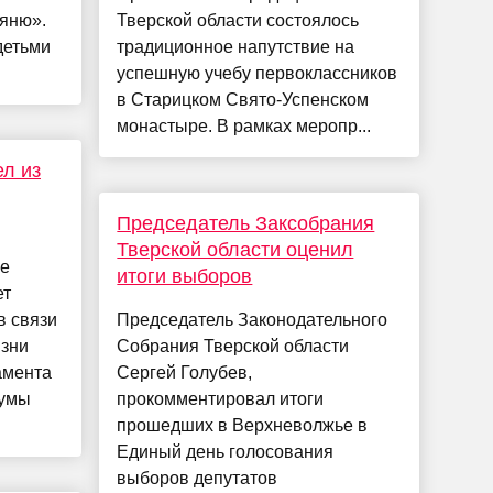
няню».
Тверской области состоялось
детьми
традиционное напутствие на
.
успешную учебу первоклассников
в Старицком Свято-Успенском
монастыре. В рамках меропр...
ел из
Председатель Заксобрания
Тверской области оценил
ие
итоги выборов
ет
в связи
Председатель Законодательного
изни
Собрания Тверской области
амента
Сергей Голубев,
Думы
прокомментировал итоги
прошедших в Верхневолжье в
Единый день голосования
выборов депутатов