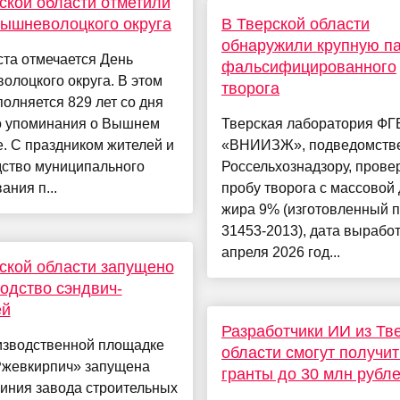
ской области отметили
ышневолоцкого округа
В Тверской области
обнаружили крупную п
ста отмечается День
фальсифицированного
лоцкого округа. В этом
творога
полняется 829 лет со дня
о упоминания о Вышнем
Тверская лаборатория ФГ
. С праздником жителей и
«ВНИИЗЖ», подведомств
дство муниципального
Россельхознадзору, прове
ания п...
пробу творога с массовой
жира 9% (изготовленный 
31453-2013), дата выработ
апреля 2026 год...
ской области запущено
одство сэндвич-
ей
Разработчики ИИ из Тв
изводственной площадке
области смогут получит
жевкирпич» запущена
гранты до 30 млн рубл
иния завода строительных