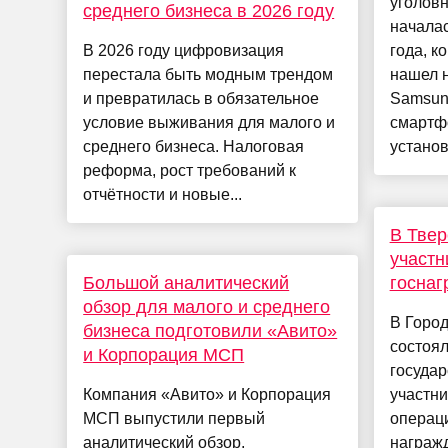
уголов
среднего бизнеса в 2026 году
начала
В 2026 году цифровизация
года, к
перестала быть модным трендом
нашел 
и превратилась в обязательное
Samsun
условие выживания для малого и
смартф
среднего бизнеса. Налоговая
установ
реформа, рост требований к
отчётности и новые...
В Твер
участн
Большой аналитический
госнаг
обзор для малого и среднего
В Горо
бизнеса подготовили «Авито»
состоя
и Корпорация МСП
госуда
Компания «Авито» и Корпорация
участн
МСП выпустили первый
операци
аналитический обзор,
награж