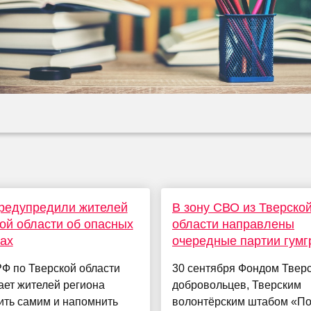
редупредили жителей
В зону СВО из Тверско
ой области об опасных
области направлены
ах
очередные партии гумг
Ф по Тверской области
30 сентября Фондом Твер
ает жителей региона
добровольцев, Тверским
ить самим и напомнить
волонтёрским штабом «П