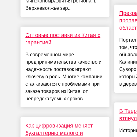
Минэкономразвития региона, в
Верхневолжье зар...
Прекр
пропав
област
Оптовые поставки из Китая с
Портал
гарантией
том, чт
В современном мире
объявл
предпринимательства качество и
Калинин
надежность поставок играют
Суворов
ключевую роль. Многие компании
который
сталкиваются с проблемами при
в дерев
заказе товаров из Китая: от
непредсказуемых сроков ...
В Твер
втянул
Как цифровизация меняет
Истори
бухгалтерию малого и