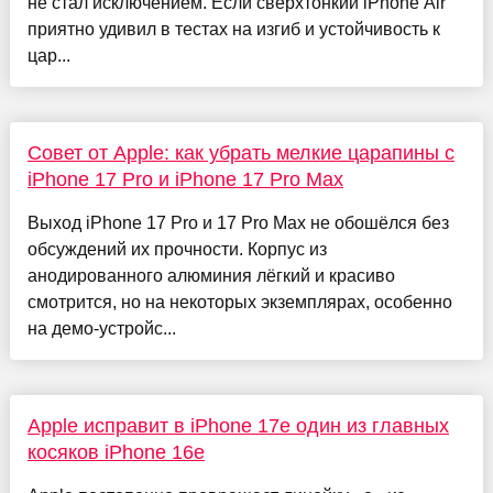
не стал исключением. Если сверхтонкий iPhone Air
приятно удивил в тестах на изгиб и устойчивость к
цар...
Совет от Apple: как убрать мелкие царапины с
iPhone 17 Pro и iPhone 17 Pro Max
Выход iPhone 17 Pro и 17 Pro Max не обошёлся без
обсуждений их прочности. Корпус из
анодированного алюминия лёгкий и красиво
смотрится, но на некоторых экземплярах, особенно
на демо-устройс...
Apple исправит в iPhone 17e один из главных
косяков iPhone 16e